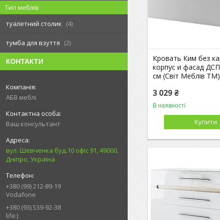
Тип меблів
туалетний столик
4
тумба для взуття
2
Кровать Ким без ка
КОНТАКТИ
корпус и фасад ДСП
см (Світ Меблів TM
3 029 ₴
АБВ меблі
В наявності
Купити
Ваш консультант
вул. Шевченка буд.10 офіс 91, 49000,
Дніпро, Україна
+380 (99) 212-89-19
Vodafone
+380 (93) 539-92-38
life:)