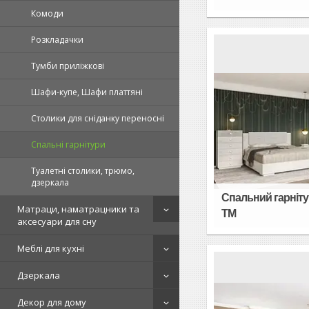
Комоди
Розкладачки
Тумби приліжкові
Шафи-купе, Шафи платтяні
Столики для сніданку переносні
Спальні гарнітури
Туалетні столики, трюмо,
дзеркала
Спальний гарнітур
Матраци, наматрацники та
TM
аксесуари для сну
Меблі для кухні
Дзеркала
Декор для дому