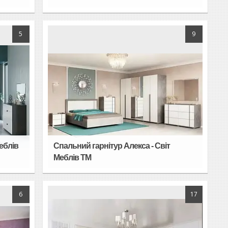
5
9
еблів
Спальний гарнітур Алекса - Світ
Меблів TM
6
17