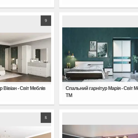
9
 Вівіан - Світ Меблів
Спальний гарнітур Марія - Світ М
TM
8