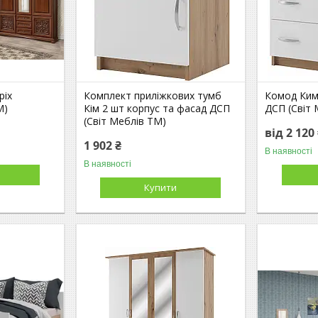
ріх
Комплект приліжкових тумб
Комод Ким
M)
Кім 2 шт корпус та фасад ДСП
ДСП (Світ 
(Світ Меблів TM)
від 2 120
1 902 ₴
В наявності
В наявності
Купити