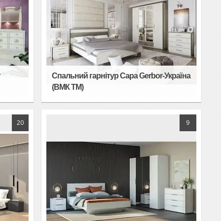
т
Спальний гарнітур Сара Gerbor-Україна
(ВМК ТМ)
20
9