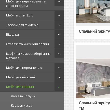
Меблі для перукарень та
салонів краси
Меблі в стилі Loft
Товари для геймерів
Спальний гарнітур
Вішалки
Стелажі та книжкові полиці
Шафи та Камери зберігання
металеві
Меблі для передпокою
Меблі для вітальні
Меблі для спальні
Ліжка та Подіуми
Спальний гарнітур
Каркаси ліжок
TM