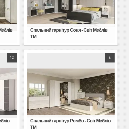
Меблів
Спальний гарнітур Соня - Світ Меблів
TM
12
8
еблів
Спальний гарнітур Ромбо - Світ Меблів
TM