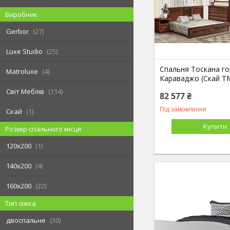
Виробник
Gerbor
27
Luxe Studio
25
Спальня Тоскана го
Matroluxe
4
Караваджо (Скай T
Світ Меблів
114
82 577 ₴
Під замовлення
Скай
1
Купити
Розмір спального місця
120х200
1
140х200
4
160х200
22
Тип ліжка
двоспальне
30