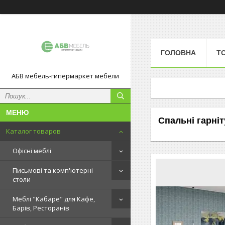
ГОЛОВНА
Т
АБВ мебель-гипермаркет мебели
Спальні гарні
Каталог товаров
Офісні меблі
Письмові та комп'ютерні
столи
Меблі "Кабаре" для Кафе,
Барів, Ресторанів