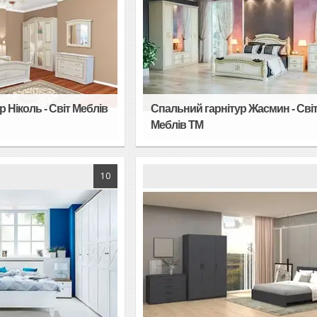
 Ніколь - Світ Меблів
Спальний гарнітур Жасмин - Сві
Меблів TM
10