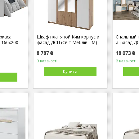
ркаса
Шкаф платяной Ким корпус и
Спальный 
 160х200
фасад ДСП (Світ Меблів TM)
и фасад ДС
)
8 787 ₴
18 073 ₴
В наявності
В наявності
Купити