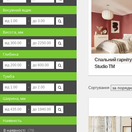
Висувний ящик
Висота, мм
Глибина
Спальний гарнітур
Studio TM
Тумба
Ширина, мм
Наявність
В наявності
79