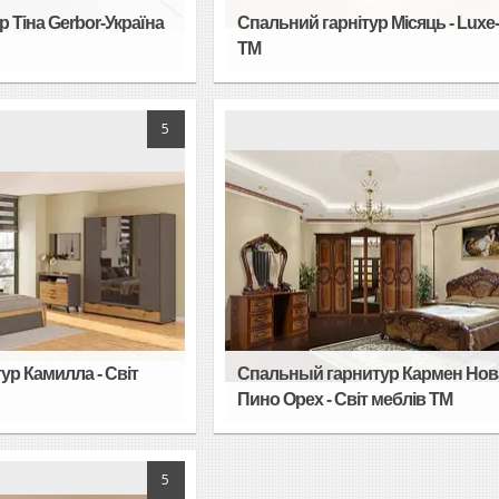
 Тіна Gerbor-Україна
Спальний гарнітур Місяць - Luxe
TM
5
р Камилла - Світ
Спальный гарнитур Кармен Нов
Пино Орех - Світ меблів ТМ
5