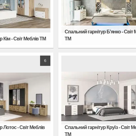
Спальний гарнітур Б'янко - Світ 
 Кім - Світ Меблів TM
TM
6
 Лотос - Світ Меблів
Спальний гарнітур Круїз - Світ М
TM