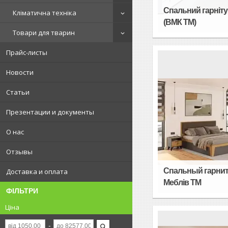
Спальний гарнітур
Кліматична техніка
(ВМК ТМ)
Товари для тварин
Прайс-листы
Новости
Статьи
Презентации и документы
О нас
Отзывы
Спальный гарниту
Доставка и оплата
Меблів TM
ФІЛЬТРИ
Ціна