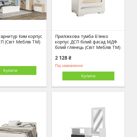
гарнитур Ким корпус
Приліжкова тумба Б'янко
П (Світ Меблів TM)
корпус ДСП білий фасад МДФ
білий глянець (Світ Меблів ТМ)
2 128 ₴
Під замовлення
Купити
Купити