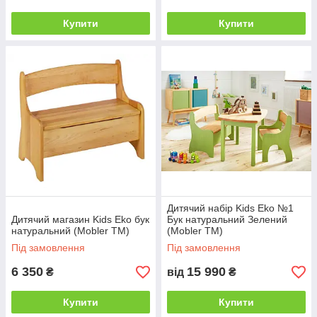
Купити
Купити
Дитячий набір Kids Eko №1
Дитячий магазин Kids Eko бук
Бук натуральний Зелений
натуральний (Mobler TM)
(Mobler TM)
Під замовлення
Під замовлення
6 350
15 990
₴
від
₴
Купити
Купити