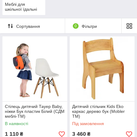
Меблі для
шкільної їдальні
Сортування
0
Фільтри
Стілець дитячий Тауер Вaby,
Дитячий стільчик Kids Eko
ніжки Бук пластик Білий (СДМ
каркас дерево бук (Mobler
меблі-ТМ)
TM)
В наявності
Під замовлення
1 110
3 460
₴
₴