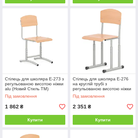
Стілець для школяра E-273 з
Стілець для школяра E-276
регульованою висотою ніжки
на круглій трубі з
alu (Новий Стиль ТМ)
регульованою висотою ніжки
alu (Новий Стиль ТМ)
Під замовлення
Під замовлення
1 862
2 351
₴
₴
Купити
Купити