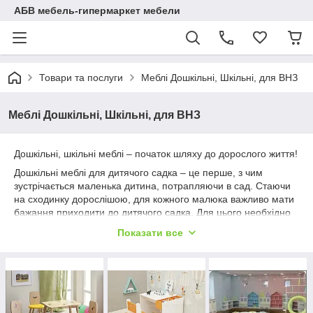
АБВ мебель-гипермаркет мебели
Товари та послуги
Меблі Дошкільні, Шкільні, для ВНЗ
Меблі Дошкільні, Шкільні, для ВНЗ
Дошкільні, шкільні меблі – початок шляху до дорослого життя!
Дошкільні меблі для дитячого садка – це перше, з чим
зустрічається маленька дитина, потрапляючи в сад. Стаючи
на сходинку дорослішою, для кожного малюка важливо мати
бажання приходити до дитячого садка. Для цього необхідно
створити відповідну яскраву та комфортну обстановку. Це
Показати все
можуть бути прості меблі, але прикрашені наклейками супер-
героїв, принцесами, крутими машинками та іншим. Дошкільні
меблі для дитячого садка в такому образі будуть набагато
красивішими виглядати і вашому чаду обов'язково захочеться
прийти туди знову.
Екологічність та безпека