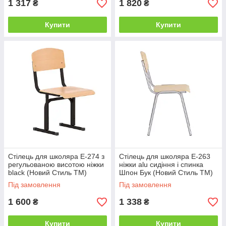
1 317
1 820
₴
₴
Купити
Купити
Стілець для школяра E-274 з
Стілець для школяра E-263
регульованою висотою ніжки
ніжки alu сидіння і спинка
black (Новий Стиль ТМ)
Шпон Бук (Новий Стиль ТМ)
Під замовлення
Під замовлення
1 600
1 338
₴
₴
Купити
Купити