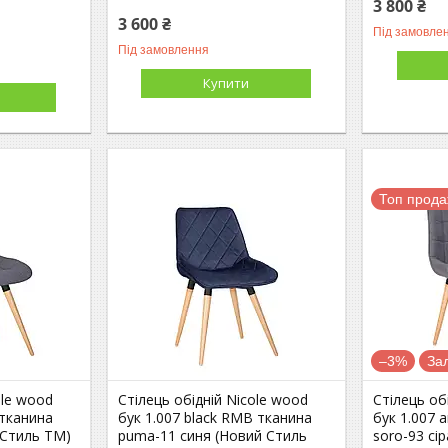
3 800 ₴
3 600 ₴
Під замовле
Під замовлення
Купити
Топ прод
–3%
За
ole wood
Стілець обідній Nicole wood
Стілець об
 тканина
бук 1.007 black RMB тканина
бук 1.007 
 Стиль ТМ)
puma-11 синя (Новий Стиль
soro-93 сі