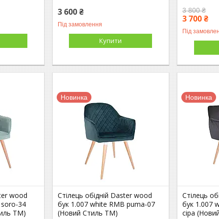
3 600 ₴
3 800 ₴
3 700 ₴
Під замовлення
Під замовле
Купити
Новинка
Новинка
ter wood
Стілець обідній Daster wood
Стілець об
 soro-34
бук 1.007 white RMB puma-07
бук 1.007
иль ТМ)
(Новий Стиль ТМ)
сіра (Нови