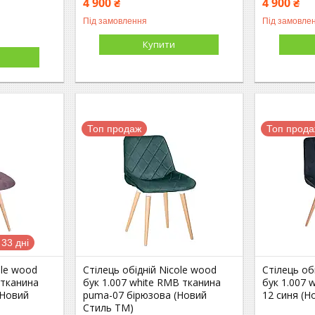
4 900 ₴
4 900 ₴
Під замовлення
Під замовле
Купити
Топ продаж
Топ прод
33 дні
ole wood
Стілець обідній Nicole wood
Стілець об
 тканина
бук 1.007 white RMB тканина
бук 1.007 w
(Новий
puma-07 бірюзова (Новий
12 синя (Н
Стиль ТМ)