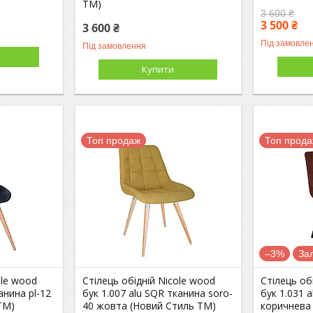
ТМ)
3 600 ₴
3 500 ₴
3 600 ₴
Під замовле
Під замовлення
Купити
Топ продаж
Топ прод
–3%
За
ole wood
Стілець обідній Nicole wood
Стілець об
анина pl-12
бук 1.007 alu SQR тканина soro-
бук 1.031 
ТМ)
40 жовта (Новий Стиль ТМ)
коричнева