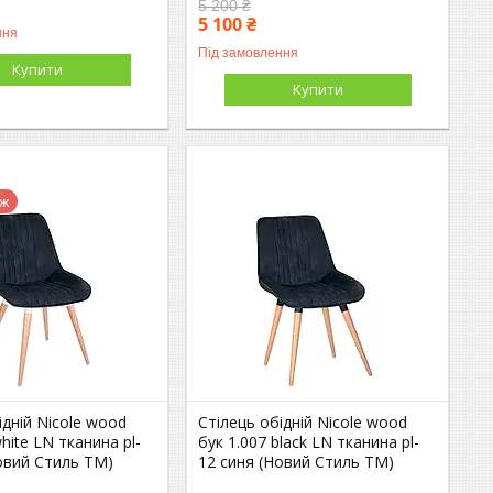
5 200 ₴
5 100 ₴
ння
Під замовлення
Купити
Купити
аж
ідній Nicole wood
Стілець обідній Nicole wood
hite LN тканина pl-
бук 1.007 black LN тканина pl-
овий Стиль ТМ)
12 синя (Новий Стиль ТМ)