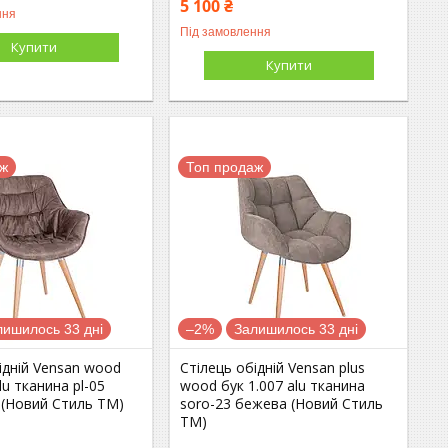
5 100 ₴
ння
Під замовлення
Купити
Купити
аж
Топ продаж
лишилось 33 дні
–2%
Залишилось 33 дні
ідній Vensan wood
Стілець обідній Vensan plus
lu тканина pl-05
wood бук 1.007 alu тканина
 (Новий Стиль ТМ)
soro-23 бежева (Новий Стиль
ТМ)