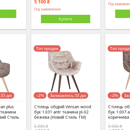
5 100 ₴
Під замовле
Під замовлення
Купити
Топ продаж
Топ прод
33 дні
–2%
Залишилось 33 дні
–2%
За
san plus
Стілець обідній Vensan wood
Стілець об
 тканина
бук 1.031 antr тканина pl-02
бук 1.007 a
вий Стиль
бежева (Новий Стиль ТМ)
коричнева
5 000 ₴
5 000 ₴