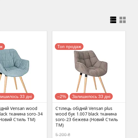
аж
Топ продаж
лишилось 33 дні
–2%
Залишилось 33 дні
ідній Vensan wood
Стілець обідній Vensan plus
black тканина soro-34
wood бук 1.007 black тканина
(Новий Стиль ТМ)
soro-23 бежева (Новий Стиль
ТМ)
5 200 ₴