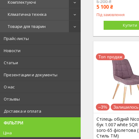
5 200 ₴
Комплектуючі
5 100 ₴
Кліматична техніка
Під замовлення
Купити
Товари для тварин
Прайс-листы
Новости
Топ продаж
Статьи
Презентации и документы
О нас
Отзывы
–3%
Залишилось 
Доставка и оплата
Стілець обідній Nic
ФІЛЬТРИ
бук 1.007 white SQR
soro-65 фіолетова 
Ціна
Стиль ТМ)