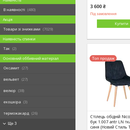
Наявність
3 600 ₴
В наявності
480
Під замовлення
Акція
Купити
Товари зі знижками
7029
Наявність спинки
Так
2
Основний оббивний матеріал
Топ продаж
Оксамит
27
вельвет
27
велюр
38
екошкіра
3
терможакард
26
Стілець обідній Nic
бук 1.007 antr LN тк
Ще 3
синя (Новий Стиль 