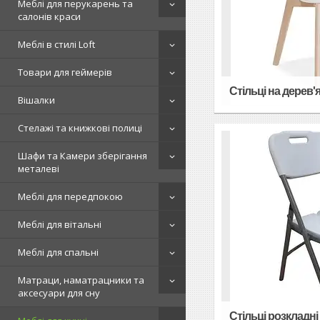
Меблі для перукарень та
салонів краси
Меблі в стилі Loft
Товари для геймерів
Стільці на дерев'
Вішалки
Стелажі та книжкові полиці
Шафи та Камери зберігання
металеві
Меблі для передпокою
Меблі для вітальні
Меблі для спальні
Матраци, наматрацники та
аксесуари для сну
Стільці розкладні