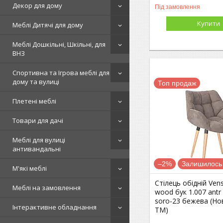
Декор для дому
Під замовлення
Купити
Меблі Дитячі для дому
Меблі Дошкільні, Шкільні, для
ВНЗ
Спортивна та Ігрова меблі для
дому та вулиці
Топ продаж
Плетені меблі
Товари для дачі
Меблі для вулиці
антивандальні
–2%
Залишилось 
М'які меблі
Стілець обідній Ven
Меблі на замовлення
wood бук 1.007 antr
soro-23 бежева (Но
Інтерактивне обладнання
ТМ)