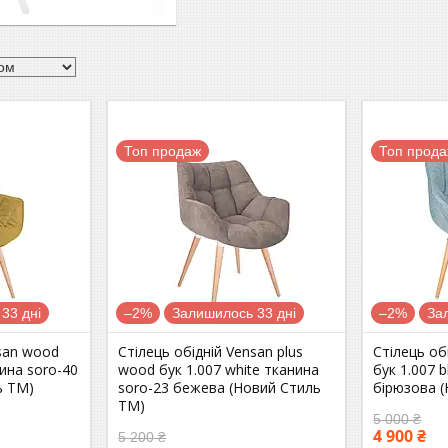
Топ продаж
Топ прод
33 дні
–2%
Залишилось 33 дні
–2%
За
nsan wood
Стілець обідній Vensan plus
Стілець об
нина soro-40
wood бук 1.007 white тканина
бук 1.007 
ь ТМ)
soro-23 бежева (Новий Стиль
бірюзова 
ТМ)
5 000 ₴
4 900 ₴
5 200 ₴