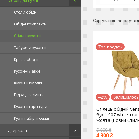
Меблі для кухні
Столи обідні
Обідні комплекти
Стільці кухонні
Топ продаж
Табурети кухонні
Крісла обідні
Кухонні Лавки
Кухонні куточки
Відра для сміття
–2%
Залишилось 
Кухонні гарнітури
Стілець обідній Ve
бук 1.007 white тка
Кухні набірні секції
жовта (Новий Стил
5 000 ₴
Дзеркала
4 900 ₴