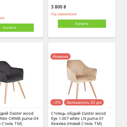
3 800 ₴
Під замовлення
ння
Купити
Купити
Новинка
–2%
Залишилось 33 дні
ідній Daster wood
Стілець обідній Daster wood
 white ORMB puma-04
бук 1.007 white LN puma-01
й Стиль ТМ)
бежева (Новий Стиль ТМ)