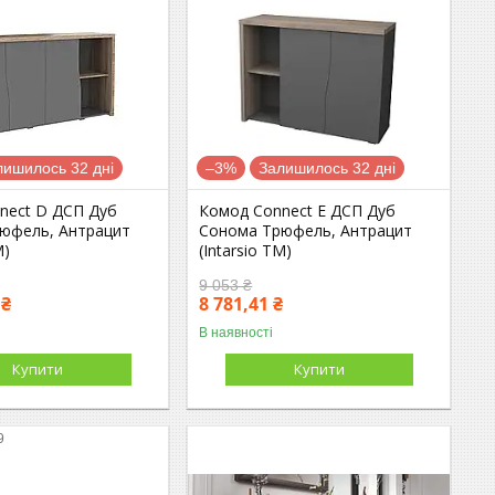
лишилось 32 дні
–3%
Залишилось 32 дні
nect D ДСП Дуб
Комод Connect E ДСП Дуб
юфель, Антрацит
Сонома Трюфель, Антрацит
M)
(Intarsio TM)
9 053 ₴
 ₴
8 781,41 ₴
В наявності
Купити
Купити
9