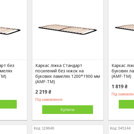
арт без
Каркас ліжка Стандарт
Каркас ліж
амелях
посилений без ніжок на
букових л
ТМ)
букових ламелях 1200*1900 мм
(AMF-ТМ)
(AMF-ТМ)
1 819 ₴
2 219 ₴
Під замовле
Під замовлення
Купити
119648
045144