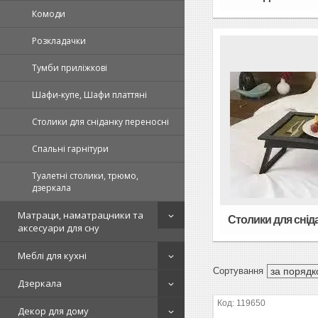
Комоди
Розкладачки
Тумби приліжкові
Шафи-купе, Шафи платтяні
Столики для сніданку переносні
Спальні гарнітури
Туалетні столики, трюмо,
дзеркала
Матраци, наматрацники та
Столики для снід
аксесуари для сну
Меблі для кухні
Дзеркала
119650
Декор для дому