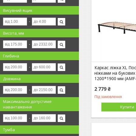
Висувний ящик
Висота, мм
Глибина
Каркас ліжка XL По
ніжками на букових
1200*1900 мм (AMF
Довжина
2 779 ₴
Під замовлення
Максимально допустиме
Купити
навантаження
Тумба