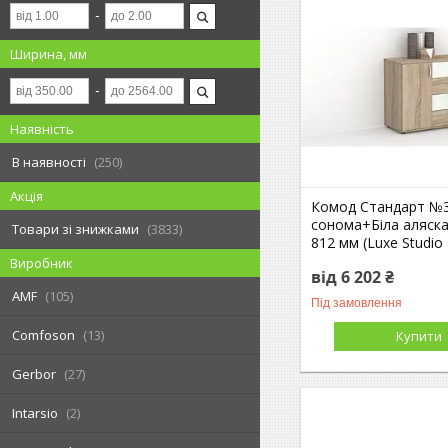
Ширина, мм
Наявність
В наявності
250
Акція
Комод Стандарт №
сонома+Біла аляск
Товари зі знижками
3833
812 мм (Luxe Studio
Виробник
від 6 202 ₴
AMF
105
Під замовлення
Comfoson
13
Купити
Gerbor
27
Intarsio
2