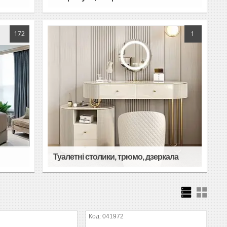
172
1
Туалетні столики, трюмо, дзеркала
041972