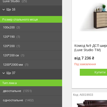
Luxe Studio
25
Ще 16
Розмір спального місця
100х200
3
120*190
1
Комод №9 ДСП шир
120*200
1
(Luxe Studio TM)
120*200 см
1
від 7 236 ₴
1200*2000 мм
1
Під замовлення
Купити
Ще 37
Тип ліжка
двоспальне
1351
А0019933
односпальне
1402