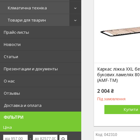
Кліматична техніка
Товари для тварин
Прайс-листы
Новости
Статьи
Каркас ліжка XXL бе
Презентации и документы
букових ламелях 8
(AMF-ТМ)
О нас
2 004 ₴
Отзывы
Під замовлення
Доставка и оплата
Купити
ФІЛЬТРИ
Ціна
042310