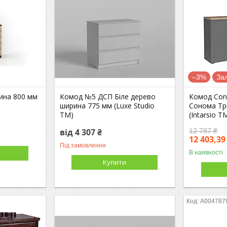
–3%
За
ина 800 мм
Комод №5 ДСП Біле дерево
Комод Con
ширина 775 мм (Luxe Studio
Сонома Тр
TM)
(Intarsio T
від 4 307 ₴
12 787 ₴
12 403,39
Під замовлення
В наявності
Купити
А004787