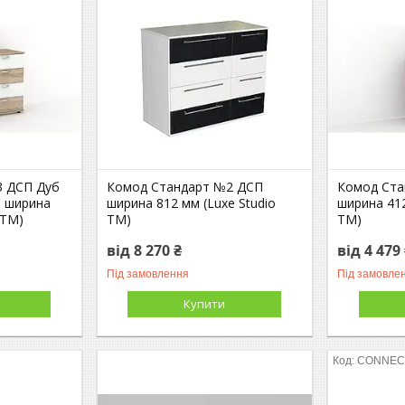
3 ДСП Дуб
Комод Стандарт №2 ДСП
Комод Ста
а ширина
ширина 812 мм (Luxe Studio
ширина 412
 TM)
TM)
TM)
від 8 270 ₴
від 4 479
Під замовлення
Під замовле
Купити
CONNEC