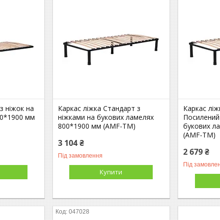
з ніжок на
Каркас ліжка Стандарт з
Каркас лі
00*1900 мм
ніжками на букових ламелях
Посилений 
800*1900 мм (AMF-ТМ)
букових л
(AMF-ТМ)
3 104 ₴
2 679 ₴
Під замовлення
Під замовле
Купити
047028