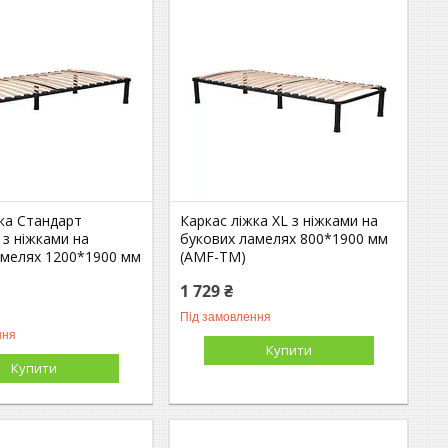
жка Стандарт
Каркас ліжка XL з ніжками на
з ніжками на
букових ламелях 800*1900 мм
амелях 1200*1900 мм
(AMF-ТМ)
1 729 ₴
Під замовлення
ння
Купити
Купити