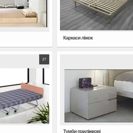
Каркаси ліжок
37
Тумби приліжкові