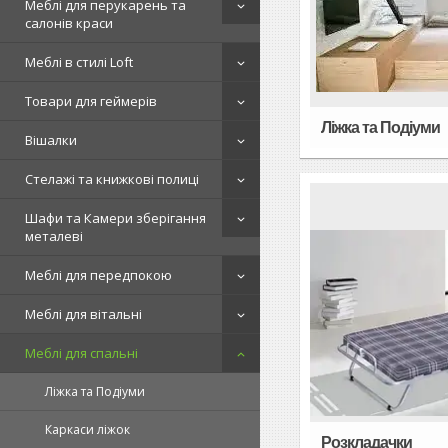
Меблі для перукарень та
салонів краси
Меблі в стилі Loft
Товари для геймерів
Ліжка та Подіуми
Вішалки
Стелажі та книжкові полиці
Шафи та Камери зберігання
металеві
Меблі для передпокою
Меблі для вітальні
Меблі для спальні
Ліжка та Подіуми
Каркаси ліжок
Розкладачки