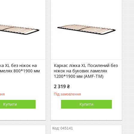
ка XL без ніжок на
Каркас ліжка XL Посилений без
амелях 800*1900 мм
ніжок на букових ламелях
1200*1900 мм (AMF-ТМ)
2 319 ₴
ння
Під замовлення
Купити
Купити
045141