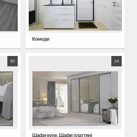
Комоди
80
34
Шафи-купе, Шафи платтяні