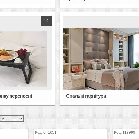
10
анку переносні
Спальні гарнітури
041651
119989