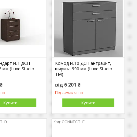
ндарт №1 ДСП
Комод №10 ДСП антрацит,
 мм (Luxe Studio
ширина 990 мм (Luxe Studio
TM)
 ₴
від 6 201 ₴
ння
Під замовлення
Купити
Купити
T_D
CONNECT_E