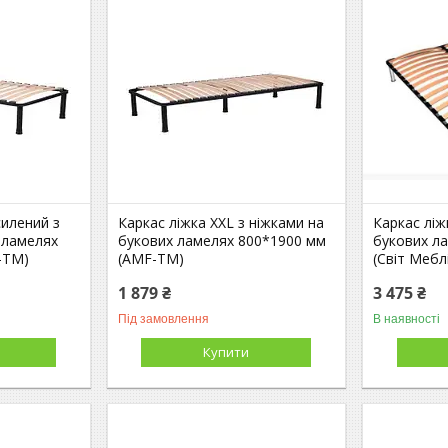
силений з
Каркас ліжка XXL з ніжками на
Каркас ліж
 ламелях
букових ламелях 800*1900 мм
букових л
-ТМ)
(AMF-ТМ)
(Світ Мебл
1 879 ₴
3 475 ₴
Під замовлення
В наявності
Купити