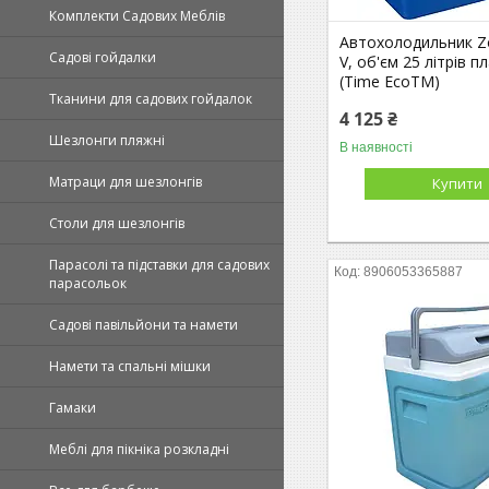
Комплекти Садових Меблів
Автохолодильник Zo
Садові гойдалки
V, об'єм 25 літрів п
(Time EcoTM)
Тканини для садових гойдалок
4 125 ₴
Шезлонги пляжні
В наявності
Матраци для шезлонгів
Купити
Столи для шезлонгів
Парасолі та підставки для садових
8906053365887
парасольок
Садові павільйони та намети
Намети та спальні мішки
Гамаки
Меблі для пікніка розкладні