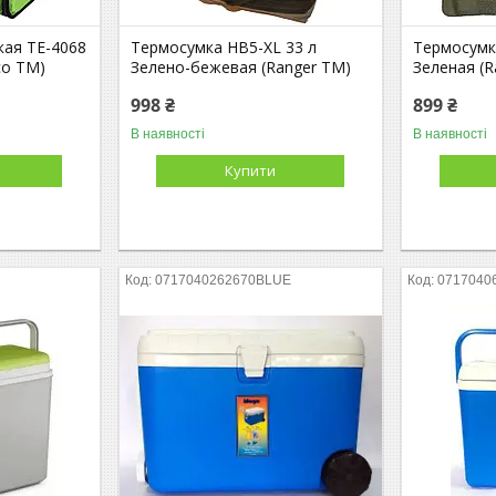
кая TE-4068
Термосумка HB5-XL 33 л
Термосумк
co TM)
Зелено-бежевая (Ranger TM)
Зеленая (R
998 ₴
899 ₴
В наявності
В наявності
Купити
0717040262670BLUE
0717040