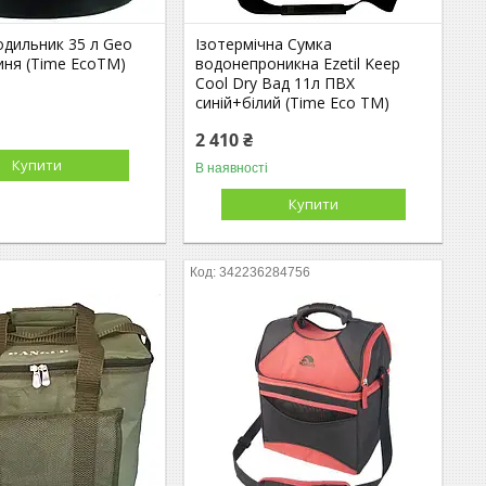
одильник 35 л Geo
Ізотермічна Сумка
иня (Time EcoTM)
водонепроникна Ezetil Keep
Cool Dry Вад 11л ПВХ
синій+білий (Time Eco TM)
2 410 ₴
Купити
В наявності
Купити
342236284756