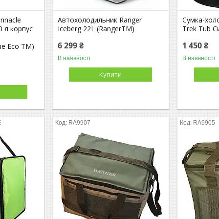
nnacle
Автохолодильник Ranger
Сумка-хол
0 л корпус
Iceberg 22L (RangerTM)
Trek Tub С
6 299 ₴
1 450 ₴
me Eco TM)
В наявності
В наявності
Купити
E
RA9907
RA9905