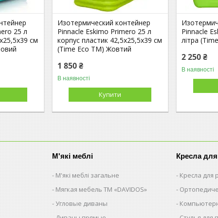
нтейнер
Изотермический контейнер
Изотермич
mero 25 л
Pinnacle Eskimo Primero 25 л
Pinnacle E
х25,5х39 см
корпус пластик 42,5х25,5х39 см
літра (Tim
зовий
(Time Eco TM) Жовтий
2 250 ₴
1 850 ₴
В наявності
В наявності
Купити
М'які меблі
Кресла для
М'які меблі загальне
Кресла для
Мягкая мебель ТМ «DAVIDOS»
Ортопедиче
Угловые диваны
Компьютерн
Диваны прямые
Стулья для 