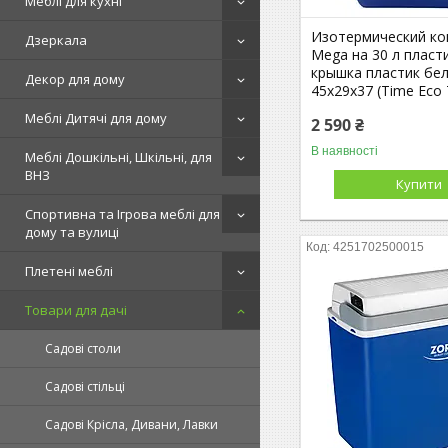
Меблі для кухні
Изотермический ко
Дзеркала
Mega на 30 л пласт
крышка пластик бе
Декор для дому
45х29х37 (Time Eco
Меблі Дитячі для дому
2 590 ₴
В наявності
Меблі Дошкільні, Шкільні, для
ВНЗ
Купити
Спортивна та Ігрова меблі для
дому та вулиці
4251702500015
Плетені меблі
Товари для дачі
Садові столи
Садові стільці
Садові Крісла, Дивани, Лавки