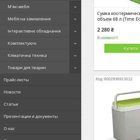
М'які меблі
Сумка изотермичес
объем 68 л (Time E
Меблі на замовлення
2 280 ₴
Інтерактивне обладнання
В наявності
Комплектуючі
Купити
Кліматична техніка
Товари для тварин
8002936913012
Прайс-листы
Новости
Статьи
Презентации и документы
О нас