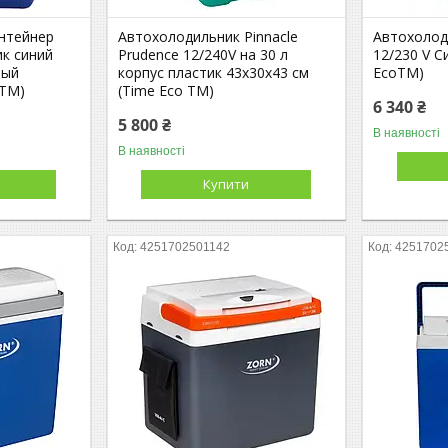
нтейнер
Автохолодильник Pinnacle
Автохолод
ик синий
Prudence 12/240V на 30 л
12/230 V С
лый
корпус пластик 43х30х43 см
EcoTM)
 TM)
(Time Eco TM)
6 340 ₴
5 800 ₴
В наявності
В наявності
Купити
4251702501142
4251702