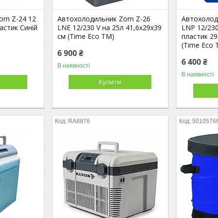
rn Z-24 12
Автохолодильник Zorn Z-26
Автохолод
ластик Синій
LNE 12/230 V на 25л 41,6х29х39
LNP 12/230
см (Time Eco TM)
пластик 29
(Time Eco 
6 900 ₴
6 400 ₴
В наявності
В наявності
Купити
RA8876
5010576