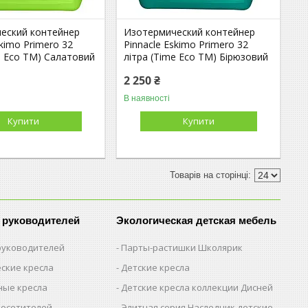
еский контейнер
Изотермический контейнер
skimo Primero 32
Pinnacle Eskimo Primero 32
e Eco TM) Салатовий
літра (Time Eco TM) Бірюзовий
2 250 ₴
В наявності
Купити
Купити
 руководителей
Экологическая детская мебель
 руководителей
Парты-растишки Школярик
ские кресла
Детские кресла
ые кресла
Детские кресла коллекции Дисней
посетителей
Элитная серия Наследник детские