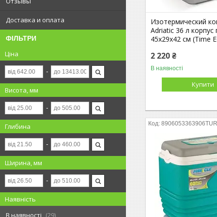
Отзывы
Доставка и оплата
Изотермический ко
Adriatic 36 л корпус
45х29х42 см (Time 
ФІЛЬТРИ
Ціна
2 220 ₴
В наявності
Купити
Висота, мм
8906053363906TU
Глибина
Ширина, мм
Наявність
В наявності
29