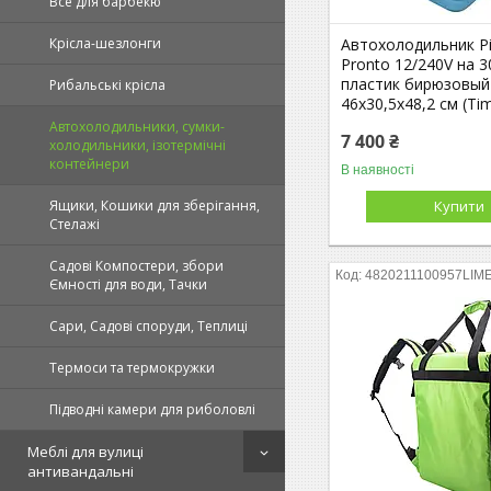
Все для барбекю
Автохолодильник Pi
Крісла-шезлонги
Pronto 12/240V на 3
пластик бирюзовый
Рибальські крісла
46х30,5х48,2 см (Ti
Автохолодильники, сумки-
7 400 ₴
холодильники, ізотермічні
контейнери
В наявності
Купити
Ящики, Кошики для зберігання,
Стелажі
Садові Компостери, збори
4820211100957LIM
Ємності для води, Тачки
Сари, Садові споруди, Теплиці
Термоси та термокружки
Підводні камери для риболовлі
Меблі для вулиці
антивандальні