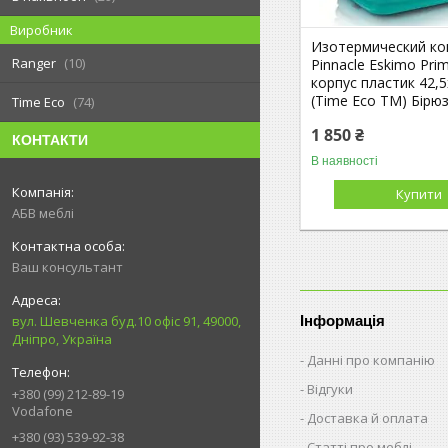
Виробник
Изотермический ко
Ranger
10
Pinnacle Eskimo Pri
корпус пластик 42,5
(Time Eco TM) Бірю
Time Eco
74
1 850 ₴
КОНТАКТИ
В наявності
Купити
АБВ меблі
Ваш консультант
Інформація
вул. Шевченка буд.10 офіс 91, 49000,
Дніпро, Україна
Данні про компанію
Відгуки
+380 (99) 212-89-19
Vodafone
Доставка й оплата
+380 (93) 539-92-38
Статті про меблі