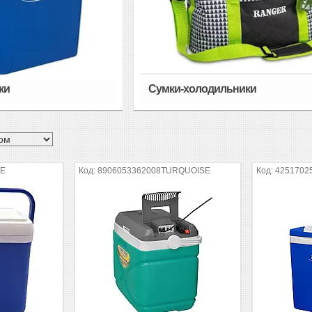
ки
Сумки-холодильники
UE
8906053362008TURQUOISE
4251702