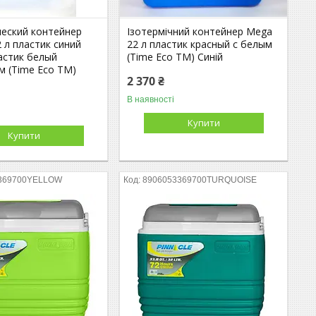
еский контейнер
Ізотермічний контейнер Mega
 л пластик синий
22 л пластик красный с белым
астик белый
(Time Eco TM) Синій
м (Time Eco TM)
2 370 ₴
В наявності
Купити
Купити
369700YELLOW
8906053369700TURQUOISE