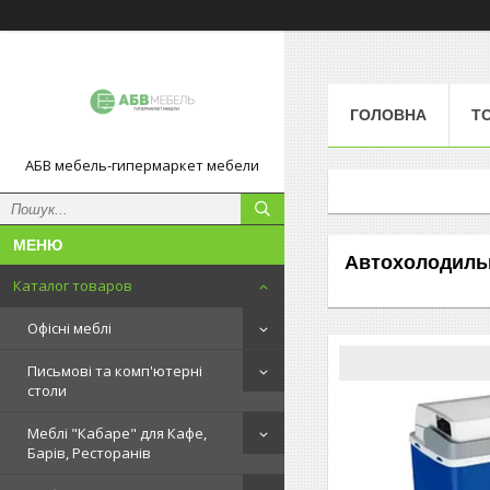
ГОЛОВНА
Т
АБВ мебель-гипермаркет мебели
Автохолодильн
Каталог товаров
Офісні меблі
Письмові та комп'ютерні
столи
Меблі "Кабаре" для Кафе,
Барів, Ресторанів