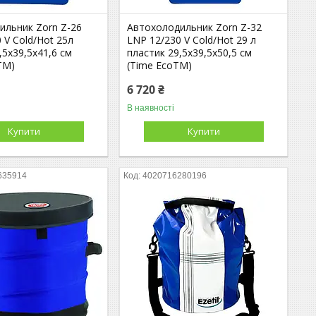
ильник Zorn Z-26
Автохолодильник Zorn Z-32
 V Cold/Hot 25л
LNP 12/230 V Cold/Hot 29 л
,5х39,5х41,6 см
пластик 29,5х39,5х50,5 см
TM)
(Time EcoTM)
6 720 ₴
В наявності
Купити
Купити
635914
4020716280196