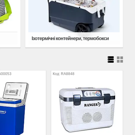
Ізотермічні контейнери, термобокси
500053
RA8848