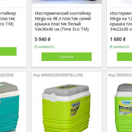
нтейнер
Изотермический контейнер
Изотермич
 пластик
Mega на 48 л пластик синий
Mega на 12
Eco TM)
крышка пластик белый
крышка пл
54х36х40 см (Time Eco TM)
34х22х36 с
5 940 ₴
1 680 ₴
В наявності
В наявності
Купити
RQUOISE
8906053363906YELLOW
8906053