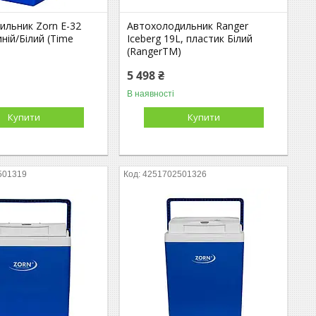
ильник Zorn E-32
Автохолодильник Ranger
иній/Білий (Time
Iceberg 19L, пластик Білий
(RangerTM)
5 498 ₴
В наявності
Купити
Купити
501319
4251702501326