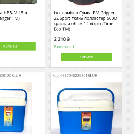
а HB5-M 15 л
Ізотермічна Сумка PM Gripper
anger TM)
22 Sport ткань полиэстер 600D
красная об'єм 14 літрів (Time
Eco TM)
2 210 ₴
Купити
В наявності
Купити
626120BLUE
0717040325801BLUE