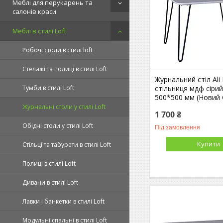
Меблі для перукарень та
салонів краси
Меблі в стилі Loft
Робочі столи в стилі loft
Стелажі та полиці в стилі Loft
Журнальний стіл Ali 
стільниця мдф сірий
Тумби в стилі Loft
500*500 мм (Новий
Журнальні столи у стилі Loft
1 700 ₴
Обідні столи у стилі Loft
Під замовлення
Купити
Стільці та табурети в стилі Loft
Полиці в стилі Loft
Дивани в стилі Loft
Лавки і банкетки в стилі Loft
Модульні спальні в стилі Loft