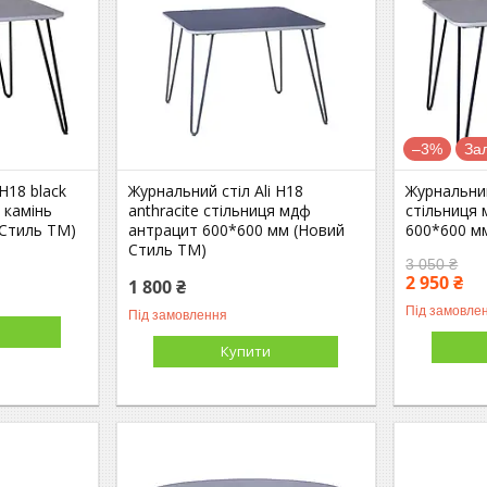
–3%
За
H18 black
Журнальний стіл Ali H18
Журнальний
 камінь
anthracite стільниця мдф
стільниця 
 Стиль ТМ)
антрацит 600*600 мм (Новий
600*600 м
Стиль ТМ)
3 050 ₴
2 950 ₴
1 800 ₴
Під замовле
Під замовлення
Купити