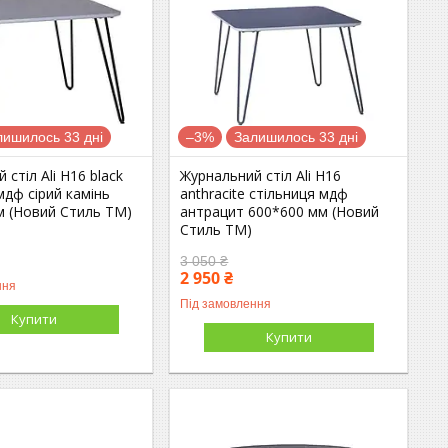
лишилось 33 дні
–3%
Залишилось 33 дні
 стіл Ali H16 black
Журнальний стіл Ali H16
мдф сірий камінь
anthracite стільниця мдф
м (Новий Стиль ТМ)
антрацит 600*600 мм (Новий
Стиль ТМ)
3 050 ₴
2 950 ₴
ння
Під замовлення
Купити
Купити