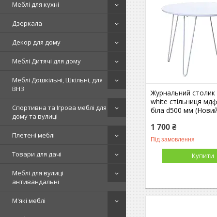
Меблі для кухні
Дзеркала
Декор для дому
Меблі Дитячі для дому
Меблі Дошкільні, Шкільні, для
ВНЗ
Журнальний столик 
white стільниця мдф
Спортивна та Ігрова меблі для
біла d500 мм (Нови
дому та вулиці
1 700 ₴
Плетені меблі
Під замовлення
Товари для дачі
Купити
Меблі для вулиці
антивандальні
М'які меблі