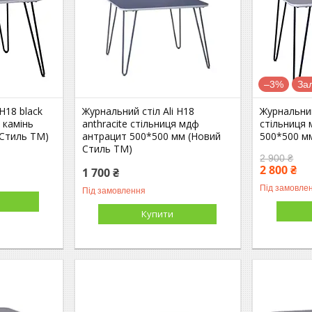
–3%
За
H18 black
Журнальний стіл Ali H18
Журнальний
 камінь
anthracite стільниця мдф
стільниця 
 Стиль ТМ)
антрацит 500*500 мм (Новий
500*500 м
Стиль ТМ)
2 900 ₴
2 800 ₴
1 700 ₴
Під замовле
Під замовлення
Купити