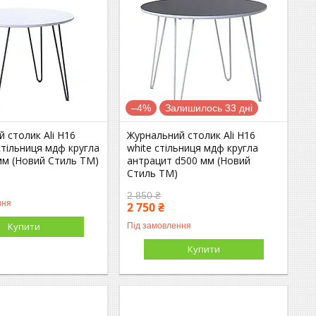
–4%
Залишилось 33 дні
 столик Ali H16
Журнальний столик Ali H16
 стільниця мдф кругла
white стільниця мдф кругла
мм (Новий Стиль ТМ)
антрацит d500 мм (Новий
Стиль ТМ)
2 850 ₴
ння
2 750 ₴
Купити
Під замовлення
Купити