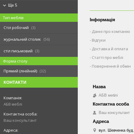
Ще 5
Тип меблів
Інформація
Стіл робочий
3
Данні про компанію
журнальний столик
56
Відгуки
Доставка й оплата
стіл письмовий
3
Статті про меблі
Форма столу
Повернення й обмін
Прямий (лінійний)
32
КОНТАКТИ
АБВ меблі
АБВ меблі
Ваш консультант
Ваш консультант
вул. Шевченка буд.