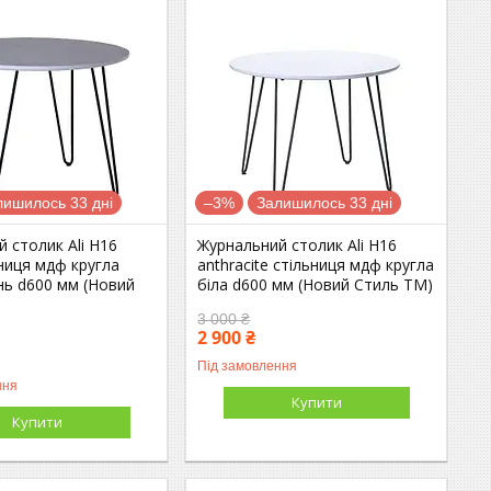
лишилось 33 дні
–3%
Залишилось 33 дні
 столик Ali H16
Журнальний столик Ali H16
ьниця мдф кругла
anthracite стільниця мдф кругла
нь d600 мм (Новий
біла d600 мм (Новий Стиль ТМ)
3 000 ₴
2 900 ₴
Під замовлення
ння
Купити
Купити