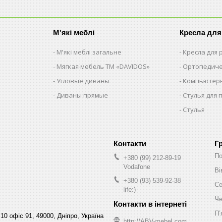
М'які меблі
Кресла для
М'які меблі загальне
Кресла для
Мягкая мебель ТМ «DAVIDOS»
Ортопедиче
Угловые диваны
Компьютерн
Диваны прямые
Стулья для 
Стулья
Г
По
+380 (99) 212-89-19
Vodafone
Ві
+380 (93) 539-92-38
Се
life:)
Че
Пʼ
10 офіс 91, 49000, Дніпро, Україна
http://ABV-mebel.com