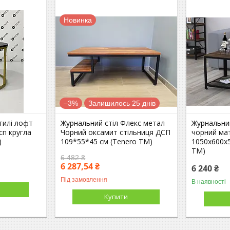
Новинка
–3%
Залишилось 25 днів
тилі лофт
Журнальний стіл Флекс метал
Журнальний
сп кругла
Чорний оксамит стільниця ДСП
чорний ма
)
109*55*45 см (Tenero TM)
1050х600х5
TM)
6 482 ₴
6 287,54 ₴
6 240 ₴
Під замовлення
В наявності
Купити