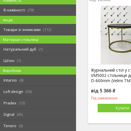
Наявність
В наявності
79
Акція
Товари зі знижками
112
Матеріал стільниці
Натуральний дуб
1
Шпон
1
Журнальний стіл у с
Виробник
VM5002 стільниця д
Intarsio
8
D-600mm (Velmi TM
від 5 366 ₴
Loft design
50
Під замовлення
Pradex
13
Купити
Signal
65
Tenero
6