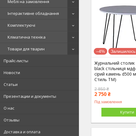
Меблі на замовлення
Інтерактивне обладнання
Комплектуючі
Кліматична техніка
Товари для тварин
–4%
Залишилось 
Прайс-листы
Журнальний столик 
black стільниця мдф
Новости
сірий камень d500 
Стиль ТМ)
Статьи
2 850 ₴
2 750 ₴
Презентации и документы
Під замовлення
О нас
Купити
Отзывы
Доставка и оплата