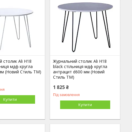
 столик Ali H18
Журнальний столик Ali H18
ьниця мдф кругла
black стільниця мдф кругла
мм (Новий Стиль ТМ)
антрацит d600 мм (Новий
Стиль ТМ)
1 825 ₴
ння
Під замовлення
Купити
Купити