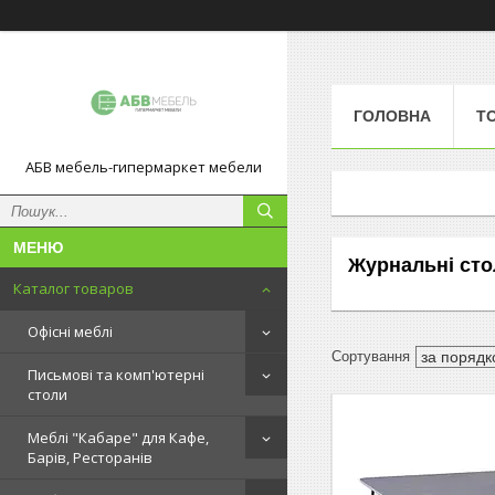
ГОЛОВНА
Т
АБВ мебель-гипермаркет мебели
Журнальні стол
Каталог товаров
Офісні меблі
Письмові та комп'ютерні
столи
Меблі "Кабаре" для Кафе,
Барів, Ресторанів