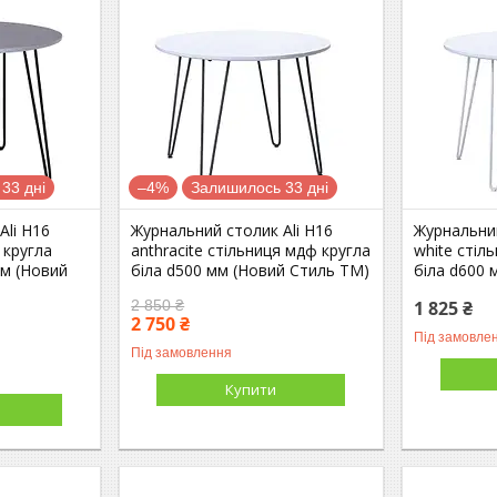
33 дні
–4%
Залишилось 33 дні
Ali H16
Журнальний столик Ali H16
Журнальний
 кругла
anthracite стільниця мдф кругла
white стіл
мм (Новий
біла d500 мм (Новий Стиль ТМ)
біла d600 
2 850 ₴
1 825 ₴
2 750 ₴
Під замовле
Під замовлення
Купити