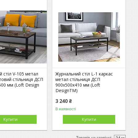
 стіл V-105 метал
Журнальний стіл L-1 каркас
товий стільниця ДСП
метал стільниця ДСП
00 мм (Loft Design
900х500х410 мм (Loft
DesignTM)
3 240 ₴
В наявності
Купити
Купити