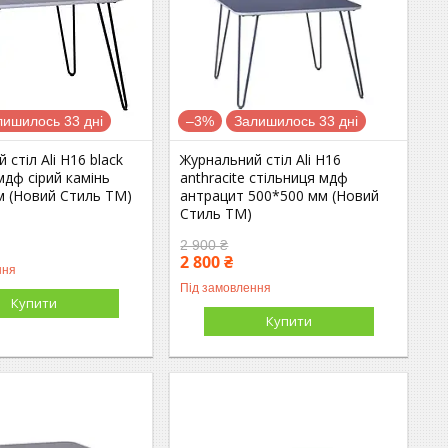
лишилось 33 дні
–3%
Залишилось 33 дні
 стіл Ali H16 black
Журнальний стіл Ali H16
мдф сірий камінь
anthracite стільниця мдф
м (Новий Стиль ТМ)
антрацит 500*500 мм (Новий
Стиль ТМ)
2 900 ₴
2 800 ₴
ння
Під замовлення
Купити
Купити