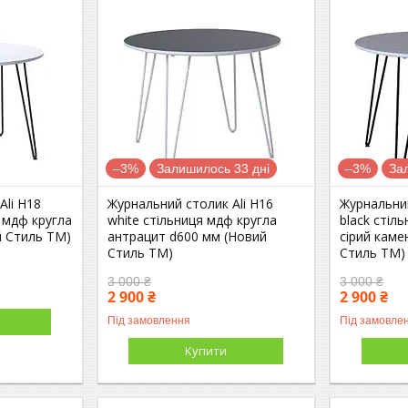
–3%
Залишилось 33 дні
–3%
За
Ali H18
Журнальний столик Ali H16
Журнальний
я мдф кругла
white стільниця мдф кругла
black стіл
й Стиль ТМ)
антрацит d600 мм (Новий
сірий каме
Стиль ТМ)
Стиль ТМ)
3 000 ₴
3 000 ₴
2 900 ₴
2 900 ₴
Під замовлення
Під замовле
Купити