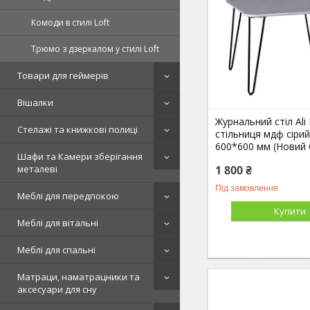
Комоди в стилі Loft
Трюмо з дзеркалом у стилі Loft
Товари для геймерів
Вішалки
Журнальний стіл Ali 
Стелажі та книжкові полиці
стільниця мдф сірий
600*600 мм (Новий
Шафи та Камери зберігання
1 800 ₴
металеві
Під замовлення
Меблі для передпокою
Купити
Меблі для вітальні
Меблі для спальні
Матраци, наматрацники та
аксесуари для сну