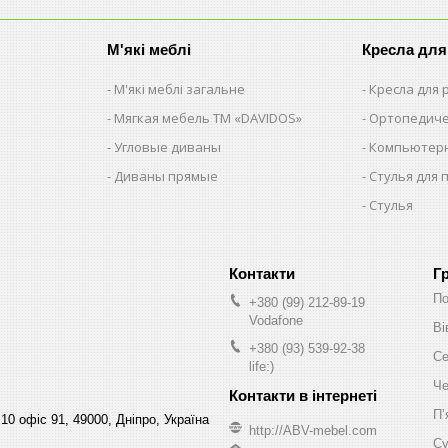
М'які меблі
Кресла для
М'які меблі загальне
Кресла для
Мягкая мебель ТМ «DAVIDOS»
Ортопедиче
Угловые диваны
Компьютерн
Диваны прямые
Стулья для 
Стулья
Г
По
+380 (99) 212-89-19
Vodafone
Ві
+380 (93) 539-92-38
Се
life:)
Че
Пʼ
10 офіс 91, 49000, Дніпро, Україна
http://ABV-mebel.com
Су