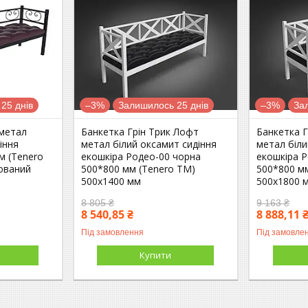
25 днів
–3%
Залишилось 25 днів
–3%
За
 метал
Банкетка Грін Трик Лофт
Банкетка Г
іння
метал білий оксамит сидіння
метал біли
м (Tenero
екошкіра Родео-00 чорна
екошкіра 
ований
500*800 мм (Tenero TM)
500*800 м
500х1400 мм
500х1800 
8 805 ₴
9 163 ₴
8 540,85 ₴
8 888,11 
Під замовлення
Під замовле
Купити