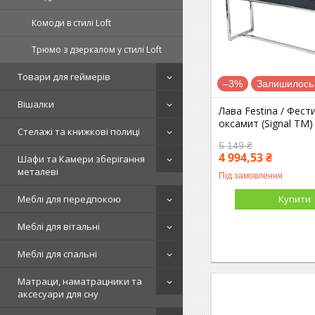
Комоди в стилі Loft
Трюмо з дзеркалом у стилі Loft
Товари для геймерів
–3%
Залишилось 
Вішалки
Лава Festina / Фес
оксамит (Signal ТМ)
Стелажі та книжкові полиці
5 149 ₴
4 994,53 ₴
Шафи та Камери зберігання
металеві
Під замовлення
Купити
Меблі для передпокою
Меблі для вітальні
Меблі для спальні
Матраци, наматрацники та
аксесуари для сну