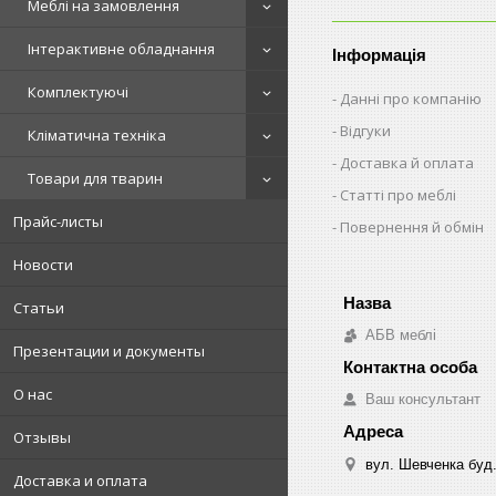
Меблі на замовлення
Інтерактивне обладнання
Інформація
Комплектуючі
Данні про компанію
Відгуки
Кліматична техніка
Доставка й оплата
Товари для тварин
Статті про меблі
Прайс-листы
Повернення й обмін
Новости
Статьи
АБВ меблі
Презентации и документы
О нас
Ваш консультант
Отзывы
вул. Шевченка буд.
Доставка и оплата