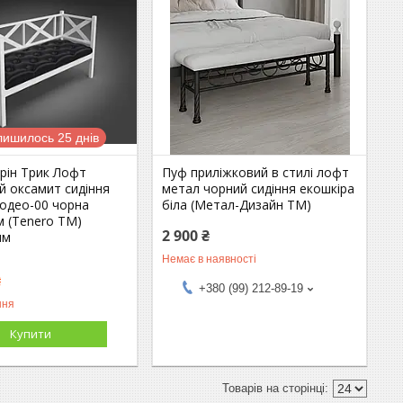
лишилось 25 днів
рін Трик Лофт
Пуф приліжковий в стилі лофт
й оксамит сидіння
метал чорний сидіння екошкіра
Родео-00 чорна
біла (Метал-Дизайн ТМ)
м (Tenero TM)
2 900 ₴
мм
Немає в наявності
₴
+380 (99) 212-89-19
ння
Купити