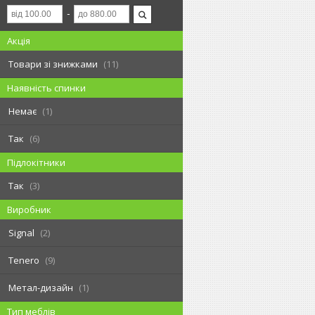
Акція
Товари зі знижками
11
Наявність спинки
Немає
1
Так
6
Підлокітники
Так
3
Виробник
Signal
2
Tenero
9
Метал-дизайн
1
Тип меблів