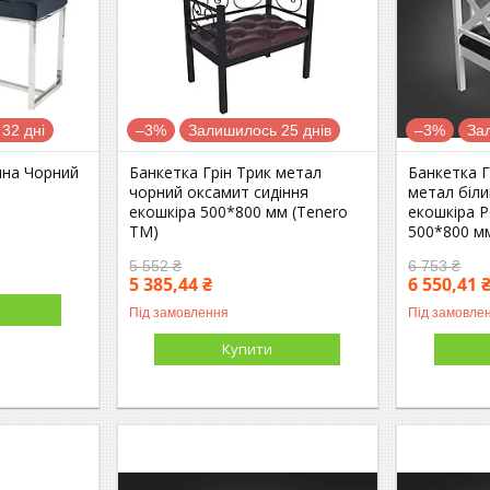
32 дні
–3%
Залишилось 25 днів
–3%
За
тина Чорний
Банкетка Грін Трик метал
Банкетка Г
чорний оксамит сидіння
метал біли
екошкіра 500*800 мм (Tenero
екошкіра 
TM)
500*800 м
5 552 ₴
6 753 ₴
5 385,44 ₴
6 550,41 
Під замовлення
Під замовле
Купити