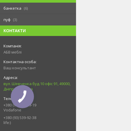
банкетка
6
пуф
3
КОНТАКТИ
АБВ меблі
Ваш консультант
вул. Шевченка буд.10 офіс 91, 49000,
Дніпро, Україна
+380 (99) 212-89-19
Vodafone
+380 (93) 539-92-38
life:)