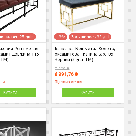
лишилось 25 днів
–3%
Залишилось 32 дні
жковий Ренн метал
Банкетка Noir метал Золото,
самит довжина 115
оксамитова тканина tap.105
 TM)
Чорний (Signal ТМ)
7 208 ₴
₴
6 991,76 ₴
ння
Під замовлення
Купити
Купити