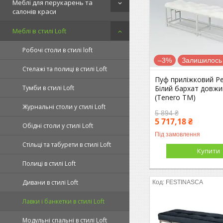
Меблі для перукарень та
салонів краси
Меблі в стилі Loft
Робочі столи в стилі loft
–3%
Залишилось 
Стелажі та полиці в стилі Loft
Пуф приліжковий Р
Білий бархат довжи
Тумби в стилі Loft
(Tenero TM)
Журнальні столи у стилі Loft
5 894 ₴
5 717,18 ₴
Обідні столи у стилі Loft
Під замовлення
Стільці та табурети в стилі Loft
Купити
Полиці в стилі Loft
Дивани в стилі Loft
FESTINASCA
Лавки і банкетки в стилі Loft
Модульні спальні в стилі Loft