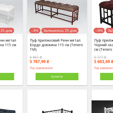
25 днів
–3%
Залишилось 25 днів
–3%
За
енн метал
Пуф приліжковий Ренн метал
Пуф прилі
на 115 см
Бордо довжина 115 см (Tenero
Чорний ок
TM)
см (Tenero
5 967 ₴
5 777 ₴
5 787,99 ₴
5 603,69 
Під замовлення
Під замовле
Купити