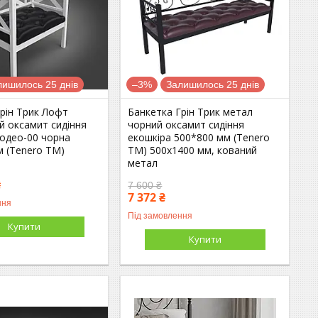
лишилось 25 днів
–3%
Залишилось 25 днів
рін Трик Лофт
Банкетка Грін Трик метал
й оксамит сидіння
чорний оксамит сидіння
Родео-00 чорна
екошкіра 500*800 мм (Tenero
м (Tenero TM)
TM) 500х1400 мм, кований
метал
₴
7 600 ₴
7 372 ₴
ння
Під замовлення
Купити
Купити