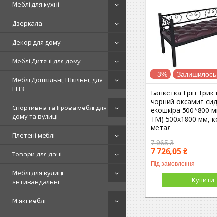
Меблі для кухні
Дзеркала
Декор для дому
Меблі Дитячі для дому
–3%
Залишилось 
Меблі Дошкільні, Шкільні, для
ВНЗ
Банкетка Грін Трик
чорний оксамит сид
Спортивна та Ігрова меблі для
екошкіра 500*800 м
дому та вулиці
TM) 500х1800 мм, к
метал
Плетені меблі
7 965 ₴
7 726,05 ₴
Товари для дачі
Під замовлення
Меблі для вулиці
Купити
антивандальні
М'які меблі