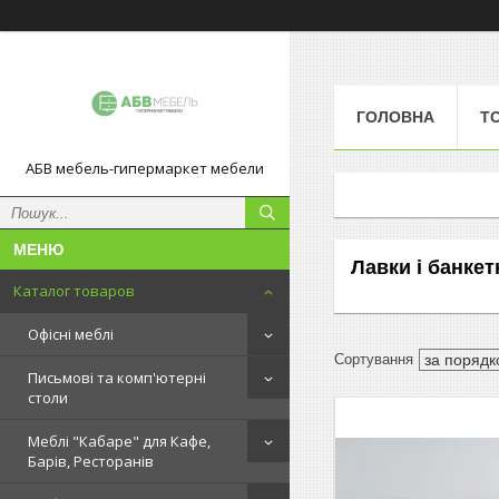
ГОЛОВНА
Т
АБВ мебель-гипермаркет мебели
Лавки і банкетк
Каталог товаров
Офісні меблі
Письмові та комп'ютерні
столи
Меблі "Кабаре" для Кафе,
Барів, Ресторанів