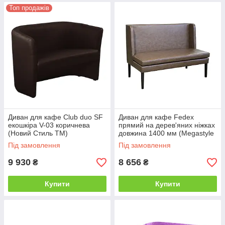
Топ продажів
Диван для кафе Club duo SF
Диван для кафе Fedex
екошкіра V-03 коричнева
прямий на дерев'яних ніжках
(Новий Стиль ТМ)
довжина 1400 мм (Megastyle
ТМ)
Під замовлення
Під замовлення
9 930
8 656
₴
₴
Купити
Купити