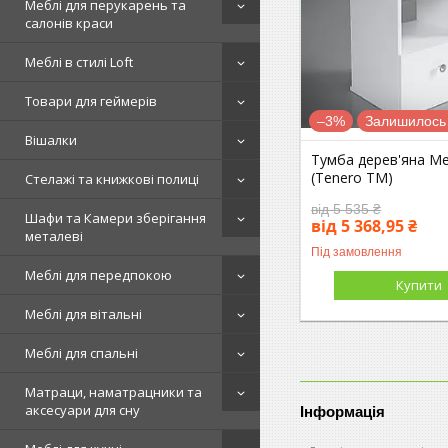
Меблі для перукарень та
салонів краси
Меблі в стилі Loft
Товари для геймерів
–3%
Залишилось 
Вішалки
Тумба дерев'яна Ме
(Tenero TM)
Стелажі та книжкові полиці
від 5 535 ₴
Шафи та Камери зберігання
від 5 368,95 ₴
металеві
Під замовлення
Меблі для передпокою
Купити
Меблі для вітальні
Меблі для спальні
Матраци, наматрацники та
аксесуари для сну
Інформація