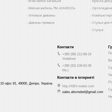
М'які меблі загальне
Кресла для
Мягкая мебель ТМ «DAVIDOS»
Ортопедиче
Угловые диваны
Компьютерн
Диваны прямые
Стулья для 
Стулья
Г
По
+380 (99) 212-89-19
Vodafone
Ві
+380 (93) 539-92-38
Се
life:)
Че
Пʼ
10 офіс 91, 49000, Дніпро, Україна
http://ABV-mebel.com
Су
sales.abvmebel@gmail.com
Не