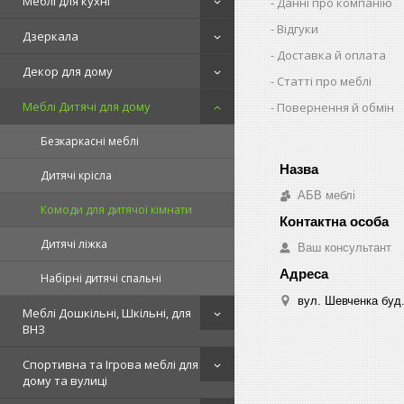
Меблі для кухні
Данні про компанію
Відгуки
Дзеркала
Доставка й оплата
Декор для дому
Статті про меблі
Меблі Дитячі для дому
Повернення й обмін
Безкаркасні меблі
Дитячі крісла
АБВ меблі
Комоди для дитячої кімнати
Дитячі ліжка
Ваш консультант
Набірні дитячі спальні
вул. Шевченка буд.
Меблі Дошкільні, Шкільні, для
ВНЗ
Спортивна та Ігрова меблі для
дому та вулиці