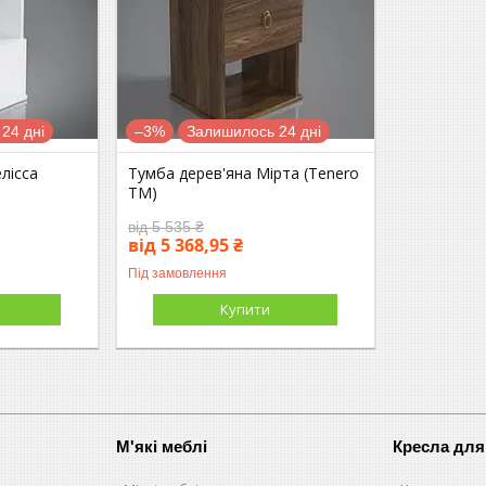
24 дні
–3%
Залишилось 24 дні
лісса
Тумба дерев'яна Мірта (Tenero
TM)
від 5 535 ₴
від 5 368,95 ₴
Під замовлення
Купити
М'які меблі
Кресла для