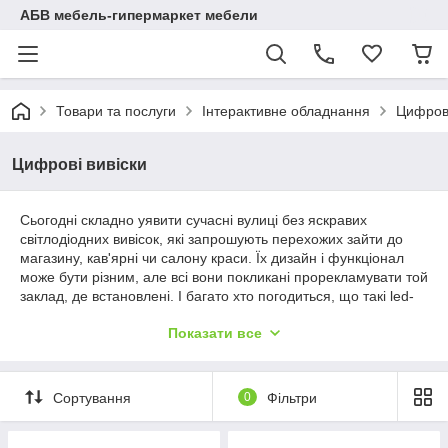
АБВ мебель-гипермаркет мебели
Товари та послуги
Інтерактивне обладнання
Цифрові
Цифрові вивіски
Сьогодні складно уявити сучасні вулиці без яскравих
світлодіодних вивісок, які запрошують перехожих зайти до
магазину, кав'ярні чи салону краси. Їх дизайн і функціонал
може бути різним, але всі вони покликані прорекламувати той
заклад, де встановлені. І багато хто погодиться, що такі led-
екрани набагато ефективніші, ніж традиційні рекламні
Показати все
конструкції.
Цифрові вивіски дозволяють демонструвати всю необхідну
інформацію про магазин, яка має бути помічена потенційним
Сортування
0
Фільтри
покупцем. І це не лише назва чи електронна адреса сайту.
До того ж, правильно підібраний та встановлений led-екран
помітний з великої відстані. Чого не скажеш про стандартні