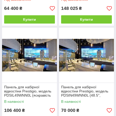
64 400
148 025
₴
₴
Купити
Купити
Панель для набірної
Панель для набірної
відеостіни Prestigio, модель
відеостіни Prestigio, модель
PDSIL49WNN0L (яскравість
PDSIN49WNN0L (48.5",
500 cd/m2)
товщина шва 3.5 мм,
В наявності
В наявності
яскравість 450
106 400
70 000
₴
₴