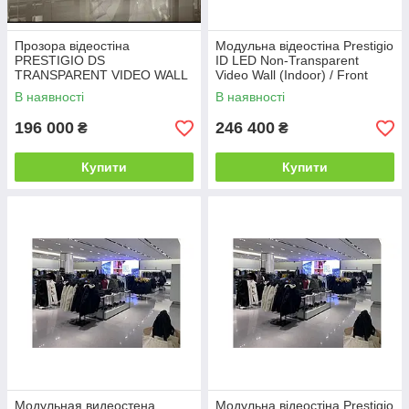
Прозора відеостіна
Модульна відеостіна Prestigio
PRESTIGIO DS
ID LED Non-Transparent
TRANSPARENT VIDEO WALL
Video Wall (Indoor) / Front
3.91x7.81PP,
Service 2.5 PP
В наявності
В наявності
INDOOR/DISPLAY WINDOW
196 000
246 400
₴
₴
Купити
Купити
Модульная видеостена
Модульна відеостіна Prestigio