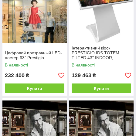
Інтерактивний кіоск
Цифровой прозрачный LED-
PRESTIGIO IDS TOTEM
постер 63” Prestigio
TILTED 43" INDOOR,
WINDOWS PC, MULTI
В наявності
В наявності
TOUCH
232 400
129 463
₴
₴
Купити
Купити