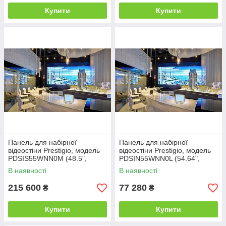
Купити
Купити
Панель для набірної
Панель для набірної
відеостіни Prestigio, модель
відеостіни Prestigio, модель
PDSIS55WNN0M (48.5",
PDSIN55WNN0L (54.64",
товщина шва 1 мм,
товщина шва 3.5 мм,
В наявності
В наявності
яскравість 700 cd/m2)
яскравість 500
215 600
77 280
₴
₴
Купити
Купити