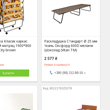
ка Класик каркас
Раскладушка Стандарт Ø 25 мм
ий матрац 1900*800
ткань Оксфорд 600D меланж
ity brown
Шоколад (Vitan ТМ)
2 577 ₴
ння
Немає в наявності
Купити
+380 (99) 212-89-19
8012176325278