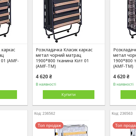
 каркас
Розкладачка Класик каркас
Розкладач
ац
метал чорний матрац
метал чор
 01 (AMF-
1900*800 тканина Кілт 01
1900*800 т
(AMF-ТМ)
(AMF-ТМ)
4 620 ₴
4 620 ₴
В наявності
В наявності
Купити
236562
236563
Топ продаж
Топ прод