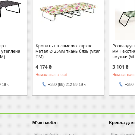
арт
Кровать на ламелях каркас
Розкладуш
 утеплена
метал Ø 25мм ткань бязь (Vitan
мм Текстил
ТМ)
ТМ)
смужки (Vi
4 174 ₴
3 101 ₴
Немає в наявності
Немає в наяв
9-19
+380 (99) 212-89-19
+380 
М'які меблі
Кресла для
М'які меблі загальне
Кресла для