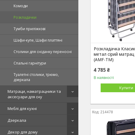
Комоди
Розкладачки
Тумби приліжкові
Шафи-купе, Шафи платтяні
Розкладачка Класик
Столики для сніданку переносні
метал сірий матрац
(AMF-ТМ)
Спальні гарнітури
4 785 ₴
Туалетні столики, трюмо,
В наявності
дзеркала
Купити
Матраци, наматрацники та
аксесуари для сну
Меблі для кухні
214478
Дзеркала
Декор для дому