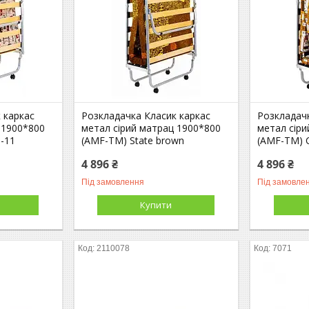
 каркас
Розкладачка Класик каркас
Розкладач
 1900*800
метал сірий матрац 1900*800
метал сір
-11
(AMF-ТМ) State brown
(AMF-ТМ) C
4 896 ₴
4 896 ₴
Під замовлення
Під замовле
Купити
2110078
7071