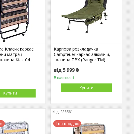
ка Класик каркас
Карпова розкладачка
ний матрац
Campfeuer каркас алюміній,
канина Кілт 04
тканина ПВХ (Ranger TM)
від 5 999 ₴
В наявності
Купити
Купити
236561
аж
Топ продаж