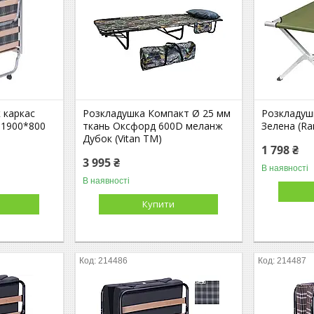
 каркас
Розкладушка Компакт Ø 25 мм
Розкладушк
 1900*800
ткань Оксфорд 600D меланж
Зелена (Ra
Дубок (Vitan ТМ)
1 798 ₴
3 995 ₴
В наявності
В наявності
Купити
214486
214487