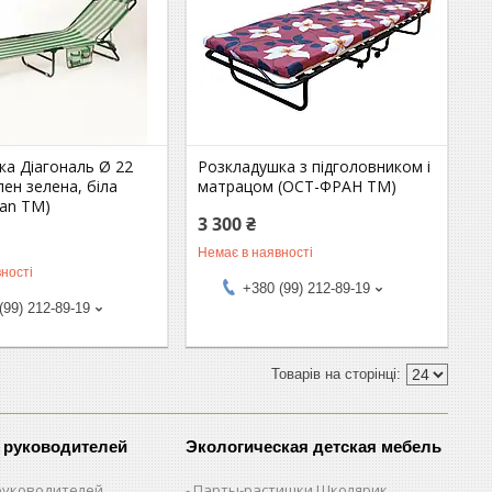
ка Діагональ Ø 22
Розкладушка з підголовником і
ен зелена, біла
матрацом (ОСТ-ФРАН ТМ)
tan ТМ)
3 300 ₴
Немає в наявності
ності
+380 (99) 212-89-19
(99) 212-89-19
 руководителей
Экологическая детская мебель
 руководителей
Парты-растишки Школярик