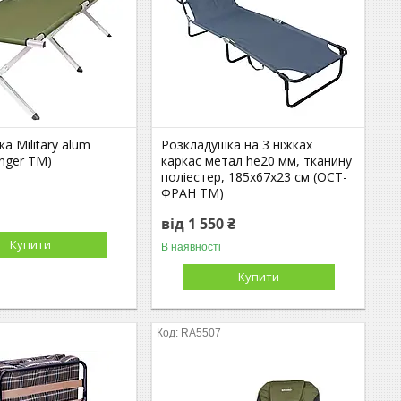
а Military alum
Розкладушка на 3 ніжках
nger TM)
каркас метал he20 мм, тканину
поліестер, 185х67х23 см (ОСТ-
ФРАН ТМ)
від 1 550 ₴
Купити
В наявності
Купити
RA5507