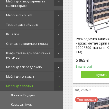
Меблі для перукарень та
салонів краси
Меблі в стилі Loft
Товари для геймерів
Вішалки
Розкладачка Класи
каркас метал сірий
Стелажі та книжкові полиці
1900*800 тканина К
ТМ)
Шафи та Камери зберігання
металеві
5 065 ₴
Меблі для передпокою
В наявності
Купити
Меблі для вітальні
Меблі для спальні
263506
Ліжка та Подіуми
Топ продаж
Каркаси ліжок