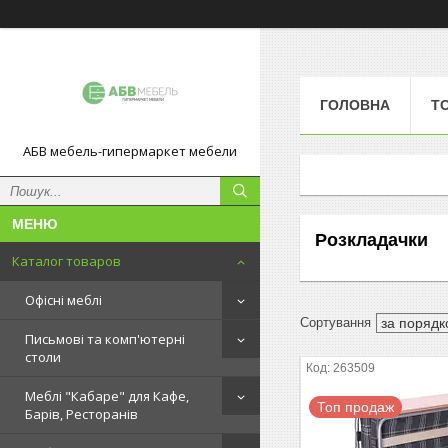
ГОЛОВНА
Т
АБВ мебель-гипермаркет мебели
Розкладачки
Каталог товаров
Офісні меблі
Письмові та комп'ютерні
столи
263509
Меблі "Кабаре" для Кафе,
Топ продаж
Барів, Ресторанів