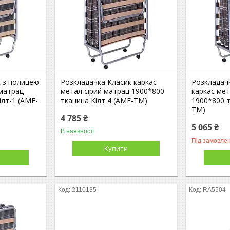
к з полицею
Розкладачка Класик каркас
Розкладач
 матрац
метал сірий матрац 1900*800
каркас мет
ілт-1 (AMF-
тканина Кілт 4 (AMF-ТМ)
1900*800 т
ТМ)
4 785 ₴
5 065 ₴
В наявності
Під замовле
Купити
2110135
RA5504