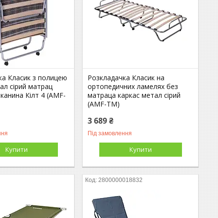
ка Класик з полицею
Розкладачка Класик на
ал сірий матрац
ортопедичних ламелях без
канина Кілт 4 (AMF-
матраца каркас метал сірий
(AMF-ТМ)
3 689 ₴
ння
Під замовлення
Купити
Купити
2800000018832