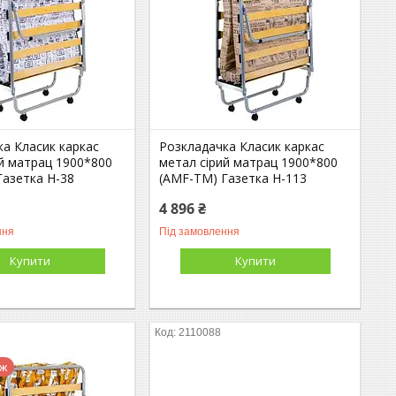
ка Класик каркас
Розкладачка Класик каркас
ий матрац 1900*800
метал сірий матрац 1900*800
Газетка Н-38
(AMF-ТМ) Газетка Н-113
4 896 ₴
ння
Під замовлення
Купити
Купити
2110088
аж