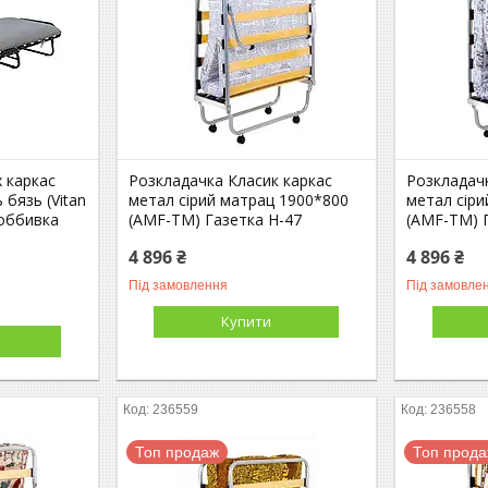
 каркас
Розкладачка Класик каркас
Розкладач
бязь (Vitan
метал сірий матрац 1900*800
метал сір
 оббивка
(AMF-ТМ) Газетка Н-47
(AMF-ТМ) 
4 896 ₴
4 896 ₴
Під замовлення
Під замовле
Купити
236559
236558
Топ продаж
Топ прод