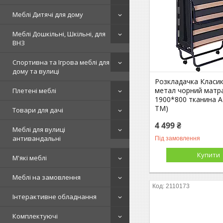
Меблі Дитячі для дому
Меблі Дошкільні, Шкільні, для
ВНЗ
Спортивна та Ігрова меблі для
дому та вулиці
Розкладачка Класик
метал чорний матр
Плетені меблі
1900*800 тканина А
ТМ)
Товари для дачі
4 499 ₴
Меблі для вулиці
антивандальні
Під замовлення
Купити
М'які меблі
Меблі на замовлення
2110173
Інтерактивне обладнання
Комплектуючі