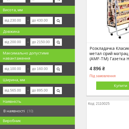
Висота, мм
Довжина
Розкладачка Класик
Максимально допустиме
метал сірий матрац
навантаження
(AMF-ТМ) Газетка Н
4 896 ₴
Під замовлення
Ширина, мм
Купити
Наявність
2110025
В наявності
10
Виробник