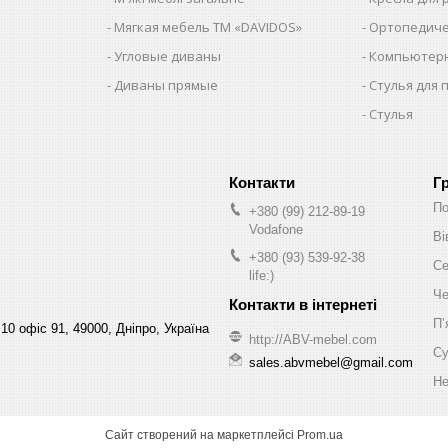
Мягкая мебель ТМ «DAVIDOS»
Ортопедиче
Угловые диваны
Компьютерн
Диваны прямые
Стулья для 
Стулья
Г
По
+380 (99) 212-89-19
Vodafone
Ві
+380 (93) 539-92-38
Се
life:)
Че
Пʼ
10 офіс 91, 49000, Дніпро, Україна
http://ABV-mebel.com
Су
sales.abvmebel@gmail.com
Не
Сайт створений на маркетплейсі
Prom.ua