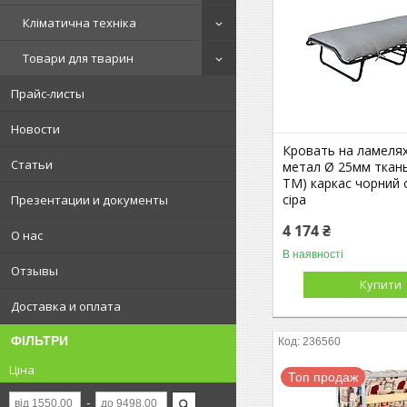
Кліматична техніка
Товари для тварин
Прайс-листы
Новости
Кровать на ламелях
Статьи
метал Ø 25мм ткань 
ТМ) каркас чорний
сіра
Презентации и документы
4 174 ₴
О нас
В наявності
Отзывы
Купити
Доставка и оплата
ФІЛЬТРИ
236560
Ціна
Топ продаж