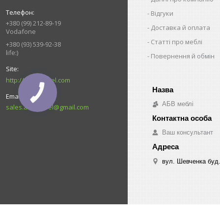
Відгуки
+380 (99) 212-89-19
Доставка й оплата
Vodafone
Статті про меблі
+380 (93) 539-92-38
life:)
Повернення й обмін
http://ABV-mebel.com
АБВ меблі
sales.abvmebel@gmail.com
Ваш консультант
вул. Шевченка буд.