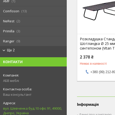
AMF
1
Comfoson
13
NeRest
2
Primilla
3
Розкладушка Станд
Ranger
9
Шотландка Ø 25 мм
синтепоном (Vitan 
Ще 2
2 378 ₴
КОНТАКТИ
Немає в наявності
+380 (99) 212-8
АБВ меблі
Ваш консультант
Інформація
вул. Шевченка буд.10 офіс 91, 49000,
Дніпро, Україна
Данні про компанію