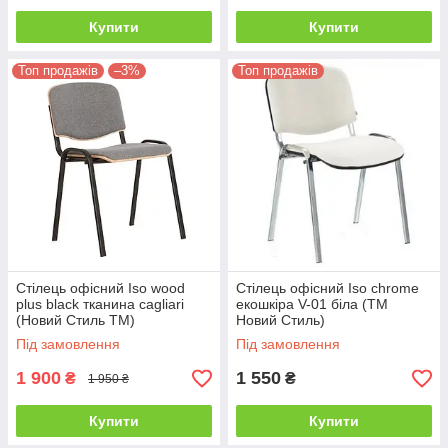
Купити
Купити
Топ продажів
–3%
Топ продажів
Стілець офісний Iso wood
Стілець офісний Iso chrome
plus black тканина cagliari
екошкіра V-01 біла (ТМ
(Новий Стиль ТМ)
Новий Стиль)
Під замовлення
Під замовлення
1 900
1 550
₴
₴
1 950 ₴
Купити
Купити