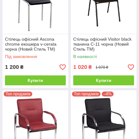
Стілець офісний Ascona
Стілець офісний Visitor black
chrome екошкіра v-cerata
тканина С-11 чорна (Новий
чорна (Новий Стиль ТМ)
Стиль ТМ)
Під замовлення
В наявності
1 200
1 020
₴
₴
1 070 ₴
Купити
Купити
Топ продажів
Топ продажів
–4%