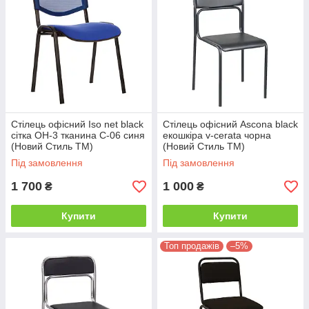
Стілець офісний Iso net black
Стілець офісний Ascona black
сітка ОН-3 тканина С-06 синя
екошкіра v-cerata чорна
(Новий Стиль ТМ)
(Новий Стиль ТМ)
Під замовлення
Під замовлення
1 700
1 000
₴
₴
Купити
Купити
Топ продажів
–5%