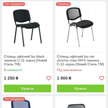
Топ продажів
Новинка
Стілець офісний Iso black
Стілець офісний Iso net
тканина C-11 чорна (Новий
chrome сітка ОН-5 тканина
Стиль ТМ)
С-11 чорна (Новий Стиль ТМ)
В наявності
Під замовлення
1 250
1 900
₴
₴
Купити
Купити
Топ продажів