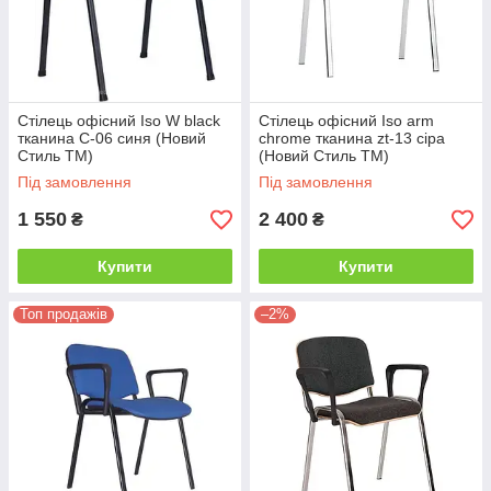
Стілець офісний Iso W black
Стілець офісний Iso arm
тканина С-06 синя (Новий
chrome тканина zt-13 сіра
Стиль ТМ)
(Новий Стиль ТМ)
Під замовлення
Під замовлення
1 550
2 400
₴
₴
Купити
Купити
Топ продажів
–2%