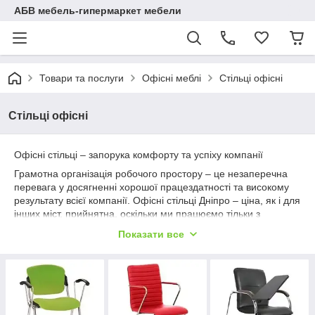
АБВ мебель-гипермаркет мебели
Товари та послуги
Офісні меблі
Стільці офісні
Стільці офісні
Офісні стільці – запорука комфорту та успіху компанії
Грамотна організація робочого простору – це незаперечна
перевага у досягненні хорошої працездатності та високому
результату всієї компанії. Офісні стільці Дніпро – ціна, як і для
інших міст, прийнятна, оскільки ми працюємо тільки з
виробниками, які гарантують якість своєї продукції.
Показати все
Одним із наболілих питань, звичайно ж стосується офісних
співробітників, які основну частину свого робочого дня
проводять у положенні сидячи. І вибір якісних та зручних
стільців для них – це не розкіш, а необхідність обов'язково. А
що подумають клієнти вашої фірми чи ділові партнери, якщо
ви запропонуєте їм сісти на старий та абсолютно