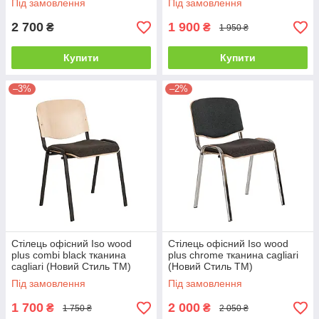
Під замовлення
Під замовлення
2 700
1 900
₴
₴
1 950 ₴
Купити
Купити
–3%
–2%
Стілець офісний Iso wood
Стілець офісний Iso wood
plus combi black тканина
plus chrome тканина cagliari
cagliari (Новий Стиль ТМ)
(Новий Стиль ТМ)
Під замовлення
Під замовлення
1 700
2 000
₴
₴
1 750 ₴
2 050 ₴