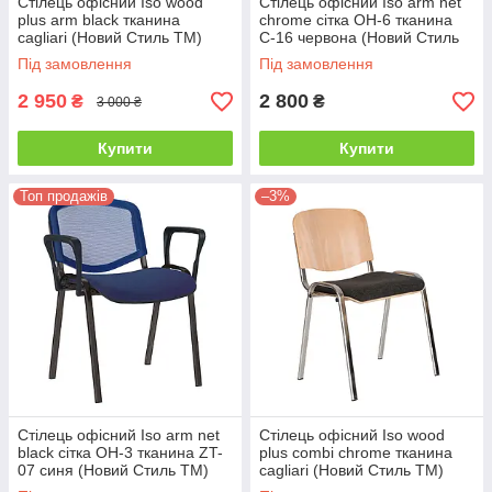
Стілець офісний Iso wood
Стілець офісний Iso arm net
plus arm black тканина
chrome сітка ОН-6 тканина
cagliari (Новий Стиль ТМ)
С-16 червона (Новий Стиль
ТМ)
Під замовлення
Під замовлення
2 950
2 800
₴
₴
3 000 ₴
Купити
Купити
Топ продажів
–3%
Стілець офісний Iso arm net
Стілець офісний Iso wood
black сітка ОН-3 тканина ZT-
plus combi chrome тканина
07 синя (Новий Стиль ТМ)
cagliari (Новий Стиль ТМ)