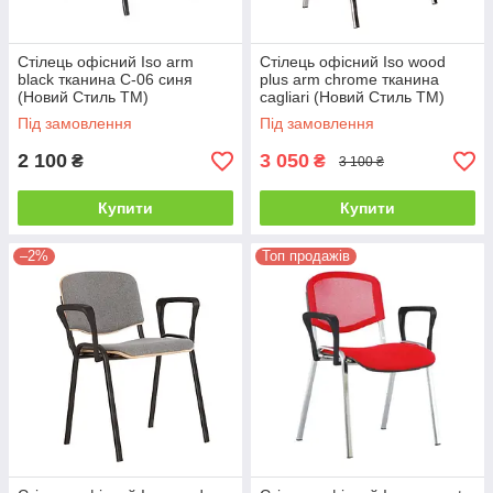
Стілець офісний Iso arm
Стілець офісний Iso wood
black тканина С-06 синя
plus arm chrome тканина
(Новий Стиль ТМ)
cagliari (Новий Стиль ТМ)
Під замовлення
Під замовлення
2 100
3 050
₴
₴
3 100 ₴
Купити
Купити
–2%
Топ продажів