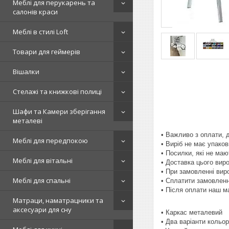
Меблі для перукарень та
салонів краси
Меблі в стилі Loft
Товари для геймерів
Вішалки
Стелажі та книжкові полиці
Шафи та Камери зберігання
металеві
• Важливо з оплати, 
Меблі для передпокою
• Виріб не має упаков
• Посилки, які не ма
Меблі для вітальні
• Доставка цього вир
• При замовленні вир
Меблі для спальні
• Сплатити замовленн
• Після оплати наш м
Матраци, наматрацники та
аксесуари для сну
• Каркас металевий
• Два варіанти кольо