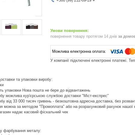
+380 (99) 212-89-19
повернення товару протягом 14 днів
за домо
У компанії підключені електронні платежі. Те
доставки та упаковки виробу:
ки
ють упаковки Нова пошта не бере до відвантажень
обу можлива кур'єрською службою доставки "Міст-експрес"
обу від 33 000 тисяч гривень - безкоштовна адресна доставка, без розван
я можна за методом "Промоплата" або на розрахунковий рахунок нашої 
агазин надає касовий фіскальний чек
ру фарбування металу: