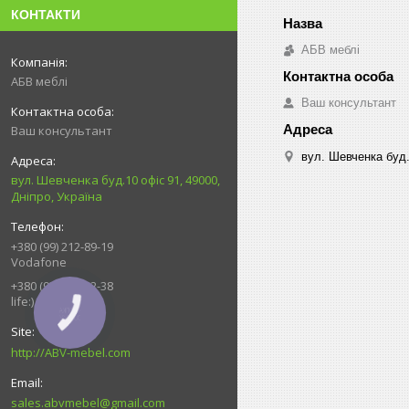
КОНТАКТИ
АБВ меблі
АБВ меблі
Ваш консультант
Ваш консультант
вул. Шевченка буд.
вул. Шевченка буд.10 офіс 91, 49000,
Дніпро, Україна
+380 (99) 212-89-19
Vodafone
+380 (93) 539-92-38
life:)
КНОПКА
ЗВ'ЯЗКУ
http://ABV-mebel.com
sales.abvmebel@gmail.com