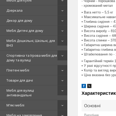
Меблі для кухні
- Чорний - порошкова
- хромований метал
Дзеркала
• Вага нетто – 5,5 кг
• Максимальне навант
Декор для дому
• Глибина сидіння – 
• Ширина сидіння – 4
Меблі Дитячі для дому
• Висота виробу – 81
• Висота сидіння – 4
• Висота спинки – 37
Меблі Дошкільні, Шкільні, для
• Габаритна ширина в
ВНЗ
• Габаритна глибина 
• Штабелювання по - 
Спортивна та Ігрова меблі для
дому та вулиці
• Гарантійний термін 
• У разі відсутності 
Плетені меблі
• Колір та вигляд ви
• Ціна вказана без у
Товари для дачі
Меблі для вулиці
Характеристик
антивандальні
Основні
М'які меблі
Меблі на замовлення
Виробник