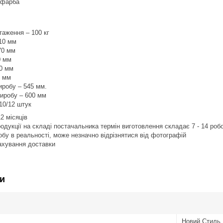
 фарба
аження – 100 кг
410 мм
70 мм
0 мм
40 мм
0 мм
иробу – 545 мм.
виробу – 600 мм
10/12 штук
12 місяців
продукції на складі постачальника термін виготовлення складає 7 - 14 роб
робу в реальності, може незначно відрізнятися від фотографій
рахування доставки
и
Новий Стиль