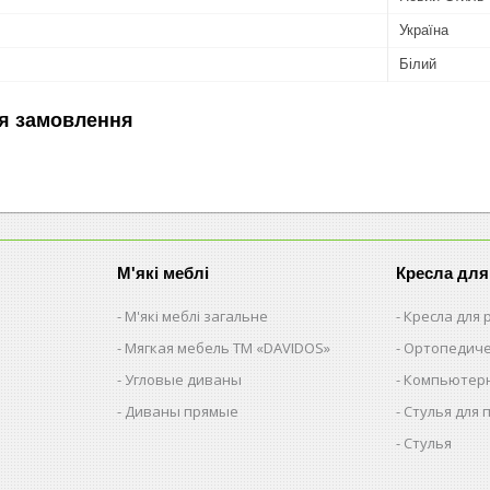
Україна
Білий
я замовлення
М'які меблі
Кресла для
М'які меблі загальне
Кресла для
Мягкая мебель ТМ «DAVIDOS»
Ортопедиче
Угловые диваны
Компьютерн
Диваны прямые
Стулья для 
Стулья