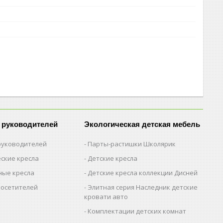
 руководителей
Экологическая детская мебель
 руководителей
Парты-растишки Школярик
ские кресла
Детские кресла
ые кресла
Детские кресла коллекции Дисней
посетителей
Элитная серия Наследник детские
кровати авто
Комплектации детских комнат