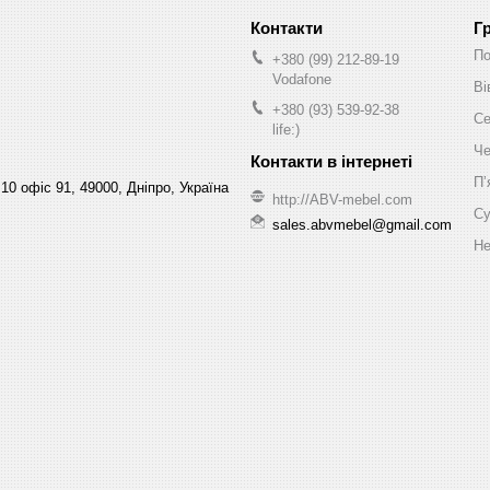
Г
По
+380 (99) 212-89-19
Vodafone
Ві
+380 (93) 539-92-38
Се
life:)
Че
Пʼ
10 офіс 91, 49000, Дніпро, Україна
http://ABV-mebel.com
Су
sales.abvmebel@gmail.com
Не