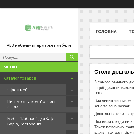
ГОЛОВНА
Т
АБВ мебель-гипермаркет мебели
Столи дошкіль
Каталог товаров
З самого раннього ди
І щоб досягти максим
Офісні меблі
тощо.
Важливим чинником вва
Письмові та комп'ютерні
зона та зона розваг.
столи
Дошкільні столи – ат
Меблі "Кабаре" для Кафе,
Незалежно куди ви хо
Барів, Ресторанів
Також важливим факто
шахів і так далі. Зр