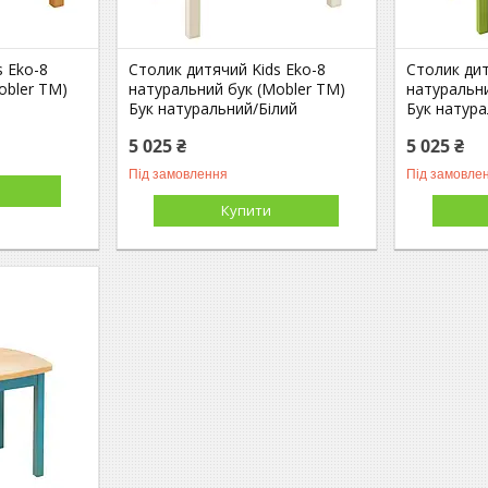
s Eko-8
Столик дитячий Kids Eko-8
Столик дит
obler TM)
натуральний бук (Mobler TM)
натуральни
Бук натуральний/Білий
Бук натур
5 025 ₴
5 025 ₴
Під замовлення
Під замовле
Купити