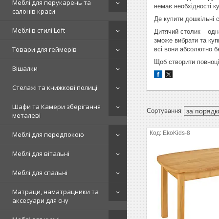
Меблі для перукарень та
немає необхідності ку
салонів краси
Де купити дошкільні 
Меблі в стилі Loft
Дитячий столик – одн
зможе вибрати та купи
Товари для геймерів
всі вони абсолютно б
Щоб створити повноці
Вішалки
Стелажі та книжкові полиці
Шафи та Камери зберігання
металеві
EkoKids-8
Меблі для передпокою
Меблі для вітальні
Меблі для спальні
Матраци, наматрацники та
аксесуари для сну