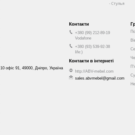
Стулья
Г
По
+380 (99) 212-89-19
Vodafone
Ві
+380 (93) 539-92-38
Се
life:)
Че
Пʼ
10 офіс 91, 49000, Дніпро, Україна
http://ABV-mebel.com
Су
sales.abvmebel@gmail.com
Не