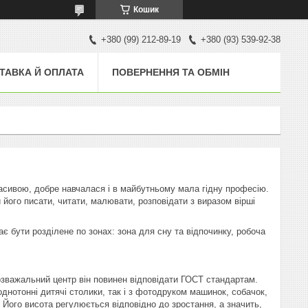
Кошик
+380 (99) 212-89-19
+380 (93) 539-92-38
ТАВКА Й ОПЛАТА
ПОВЕРНЕННЯ ТА ОБМІН
расивою, добре навчалася і в майбутньому мала гідну професію.
 його писати, читати, малювати, розповідати з виразом вірші
ає бути розділене по зонах: зона для сну та відпочинку, робоча
озважальний центр він повинен відповідати ГОСТ стандартам.
однотонні дитячі столики, так і з фотодруком машинок, собачок,
 Його висота регулюється відповідно до зростання, а значить,