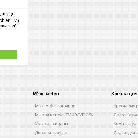
s Eko-8
obler TM)
лакитний
М'які меблі
Кресла для
М'які меблі загальне
Кресла для
Мягкая мебель ТМ «DAVIDOS»
Ортопедиче
Угловые диваны
Компьютерн
Диваны прямые
Стулья для 