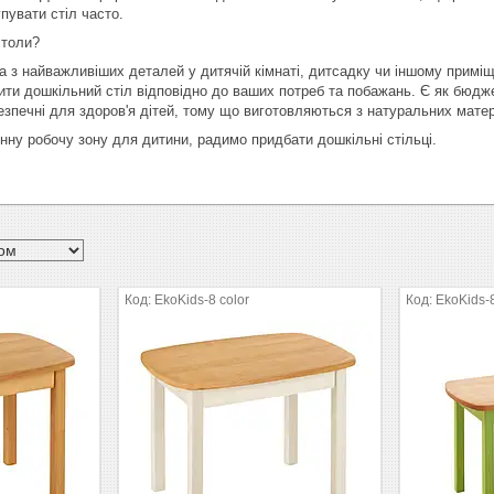
пувати стіл часто.
столи?
а з найважливіших деталей у дитячій кімнаті, дитсадку чи іншому приміщ
ти дошкільний стіл відповідно до ваших потреб та побажань. Є як бюджетн
езпечні для здоров'я дітей, тому що виготовляються з натуральних матер
нну робочу зону для дитини, радимо придбати дошкільні стільці.
EkoKids-8 color
EkoKids-8