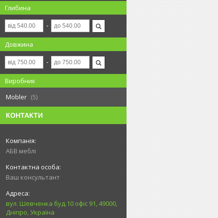
Глибина
Довжина
Виробник
Mobler
5
КОНТАКТИ
АБВ меблі
Ваш консультант
вул. Шевченка буд.10 офіс 91, 49000,
Дніпро, Україна