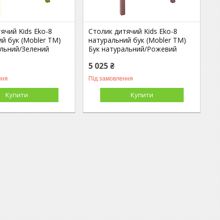
ячий Kids Eko-8
Столик дитячий Kids Eko-8
й бук (Mobler TM)
натуральний бук (Mobler TM)
альний/Зелений
Бук натуральний/Рожевий
5 025 ₴
ння
Під замовлення
Купити
Купити