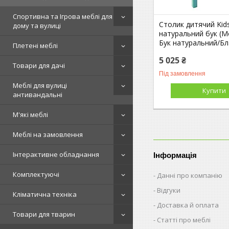
Спортивна та Ігрова меблі для
Столик дитячий Kid
дому та вулиці
натуральний бук (M
Бук натуральний/Б
Плетені меблі
5 025 ₴
Товари для дачі
Під замовлення
Меблі для вулиці
Купити
антивандальні
М'які меблі
Меблі на замовлення
Інтерактивне обладнання
Інформація
Комплектуючі
Данні про компанію
Відгуки
Кліматична техніка
Доставка й оплата
Товари для тварин
Статті про меблі