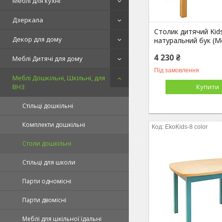
Меблі для кухні
Дзеркала
Столик дитячий Kid
Декор для дому
натуральний бук (M
4 230 ₴
Меблі Дитячі для дому
Під замовлення
Меблі Дошкільні, Шкільні, для
Купити
ВНЗ
Стільці дошкільні
Комплекти дошкільні
EkoKids-8 color
Столи дошкільні
Стільці для школи
Парти одномісні
Парти двомісні
Меблі для шкільної їдальні