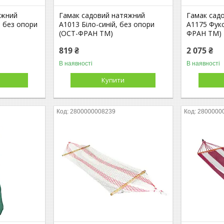
яжний
Гамак садовий натяжний
Гамак сад
, без опори
А1013 Біло-синій, без опори
А1175 Фукс
(ОСТ-ФРАН ТМ)
ФРАН ТМ)
819 ₴
2 075 ₴
В наявності
В наявності
Купити
2800000008239
2800000