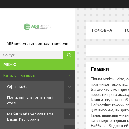
ГОЛОВНА
Т
АБВ мебель-гипермаркет мебели
Гамаки
Каталог товаров
Тільки уявіть - літо
приємніше такого від
Офісні меблі
Багато хто вже гідно 
переваги цього аксес
Письмові та комп'ютерні
Гамаки: види та особ
столи
Найчастіше кажучи пр
цим виробам, ви доко
Меблі "Кабаре" для Кафе,
Гамак підвісний – на
Барів, Ресторанів
ви знайдете підвісні 
Найбільш бюджетний в