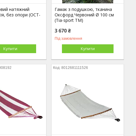
овий натяжний
Гамак з подушкою, тканина
ія, без опори (ОСТ-
Оксфорд Червоний Ø 100 см
(Тіа-sport ТМ)
3 670 ₴
Під замовлення
Купити
Купити
008192
8012681111526