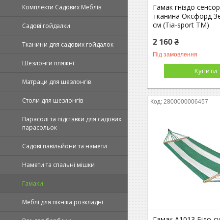
Гамак гніздо сенсор
Комплекти Садових Меблів
тканина Оксфорд З
см (Тіа-sport ТМ)
Садові гойдалки
2 160 ₴
Тканини для садових гойдалок
Під замовлення
Шезлонги пляжні
Купити
Матраци для шезлонгів
Столи для шезлонгів
2800000006457
Парасолі та підставки для садових
парасольок
Садові павільйони та намети
Намети та спальні мішки
Гамаки
Меблі для пікніка розкладні
Гамак А1013 Біло-си