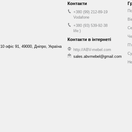
Г
По
+380 (99) 212-89-19
Vodafone
Ві
+380 (93) 539-92-38
Се
life:)
Че
Пʼ
10 офіс 91, 49000, Дніпро, Україна
http://ABV-mebel.com
Су
sales.abvmebel@gmail.com
Не