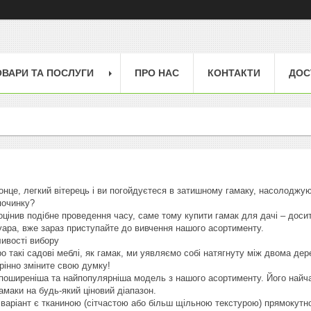
ОВАРИ ТА ПОСЛУГИ
ПРО НАС
КОНТАКТИ
ДОС
, сонце, легкий вітерець і ви погойдуєтеся в затишному гамаку, насолод
починку?
оцінив подібне проведення часу, саме тому купити гамак для дачі – досит
уара, вже зараз приступайте до вивчення нашого асортименту.
ливості вибору
о такі садові меблі, як гамак, ми уявляємо собі натягнуту між двома де
рінно зміните свою думку!
йпоширеніша та найпопулярніша модель з нашого асортименту. Його найча
гамаки на будь-який ціновий діапазон.
аріант є тканиною (сітчастою або більш щільною текстурою) прямокутно