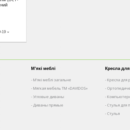
ений
9-19
М'які меблі
Кресла для
М'які меблі загальне
Кресла для
Мягкая мебель ТМ «DAVIDOS»
Ортопедиче
Угловые диваны
Компьютерн
Диваны прямые
Стулья для 
Стулья