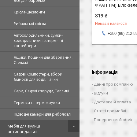
Все для барбекю
ФРАН ТМ) Біло-зел
Крісла-шезлонги
819 ₴
Рибальські крісла
Немає в наявності
+380 (99) 212-8
Автохолодильники, сумки-
холодильники, ізотермічні
контейнери
Ящики, Кошики для зберігання,
Стелажі
Інформація
Садові Компостери, збори
Ємності для води, Тачки
Данні про компанію
Сари, Садові споруди, Теплиці
Відгуки
Доставка й оплата
Термоси та термокружки
Статті про меблі
Підводні камери для риболовлі
Повернення й обмін
Меблі для вулиці
антивандальні