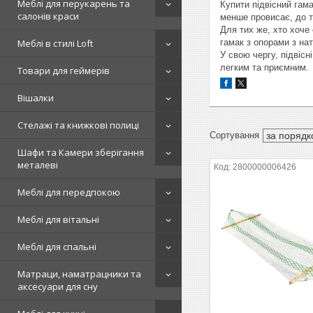
Меблі для перукарень та
Купити підвісний гам
салонів краси
менше провисає, до т
Для тих же, хто хоче
гамак з опорами з на
Меблі в стилі Loft
У свою чергу, підвіс
легким та приємним.
Товари для геймерів
Вішалки
Стелажі та книжкові полиці
Шафи та Камери зберігання
металеві
2800000006426
Меблі для передпокою
Меблі для вітальні
Меблі для спальні
Матраци, наматрацники та
аксесуари для сну