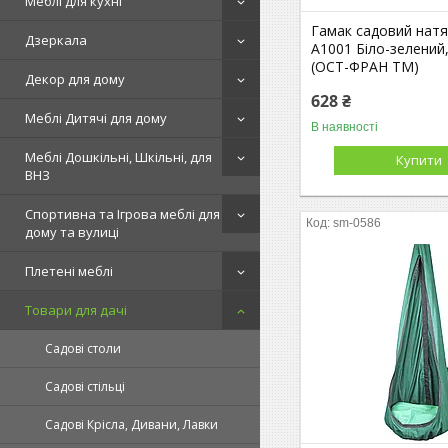
Меблі для кухні
Гамак садовий нат
Дзеркала
А1001 Біло-зелений
(ОСТ-ФРАН ТМ)
Декор для дому
628 ₴
Меблі Дитячі для дому
В наявності
Меблі Дошкільні, Шкільні, для
Купити
ВНЗ
Спортивна та Ігрова меблі для
sm-0586
дому та вулиці
Плетені меблі
Товари для дачі
Садові столи
Садові стільці
Садові Крісла, Дивани, Лавки