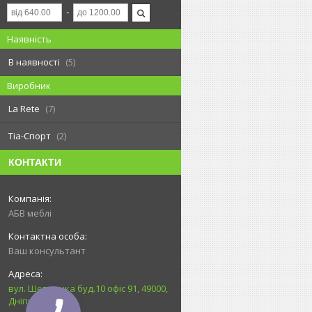
Наявність
В наявності
5
Виробник
La Rete
7
Тіа-Спорт
2
КОНТАКТИ
АБВ меблі
Ваш консультант
вул. Шевченка буд.10 офіс 91, 49000,
Дніпро, Україна