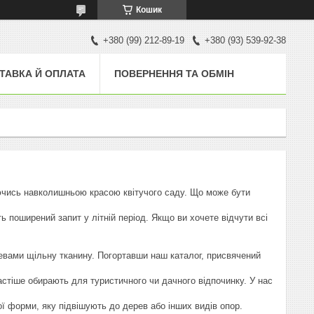
Кошик
+380 (99) 212-89-19
+380 (93) 539-92-38
ТАВКА Й ОПЛАТА
ПОВЕРНЕННЯ ТА ОБМІН
жуючись навколишньою красою квітучого саду. Що може бути
ь поширений запит у літній період. Якщо ви хочете відчути всі
ревами щільну тканину. Погортавши наш каталог, присвячений
стіше обирають для туристичного чи дачного відпочинку. У нас
ї форми, яку підвішують до дерев або інших видів опор.