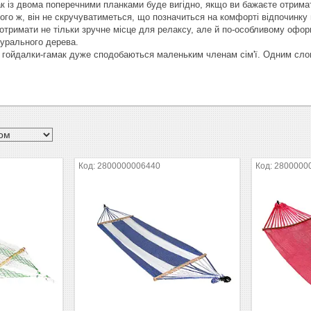
ак із двома поперечними планками буде вигідно, якщо ви бажаєте отримат
ого ж, він не скручуватиметься, що позначиться на комфорті відпочинку 
 отримати не тільки зручне місце для релаксу, але й по-особливому офо
турального дерева.
ні гойдалки-гамак дуже сподобаються маленьким членам сім'ї. Одним слов
2800000006440
2800000