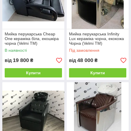
Мийка перукарська Cheap
Мийка перукарська Infinity
One кераміка біла, екошкіра
Lux кераміка чорна, екокожа
чорна (Velmi TM)
Чорна (Velmi TM)
В наявності
Під замовлення
19 800
48 000
від
₴
від
₴
Купити
Купити