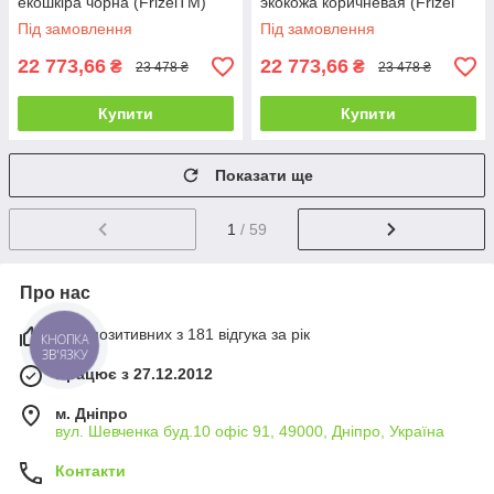
екошкіра чорна (FrizelTM)
экокожа коричневая (Frizel
TM)
Під замовлення
Під замовлення
22 773,66
22 773,66
₴
₴
23 478 ₴
23 478 ₴
Купити
Купити
Показати ще
1
/ 59
Про нас
98% позитивних з 181 відгука за рік
КНОПКА
ЗВ'ЯЗКУ
Працює з 27.12.2012
м. Дніпро
вул. Шевченка буд.10 офіс 91, 49000, Дніпро, Україна
Контакти