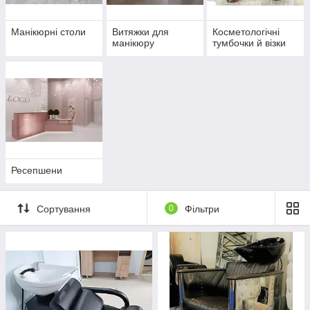
Манікюрні столи
Витяжки для
Косметологічні
манікюру
тумбочки й візки
Ресепшени
Сортування
0
Фільтри