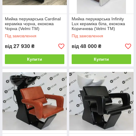
Мийка перукарська Cardinal
Мийка перукарська Infinity
кераміка чорна, екокожа
Lux кераміка біла, екокожа
Чорна (Velmi TM)
Коричнева (Velmi TM)
Під замовлення
Під замовлення
27 930
48 000
від
₴
від
₴
Купити
Купити