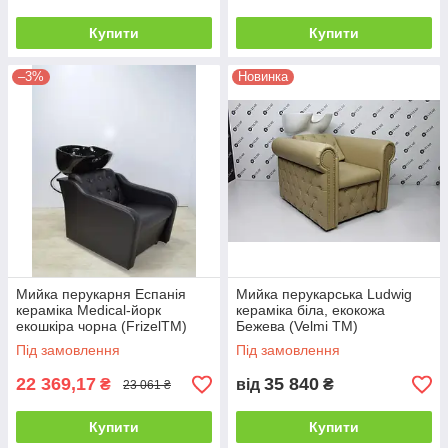
Купити
Купити
–3%
Новинка
Мийка перукарня Еспанія
Мийка перукарська Ludwig
кераміка Medical-йорк
кераміка біла, екокожа
екошкіра чорна (FrizelTM)
Бежева (Velmi TM)
Під замовлення
Під замовлення
22 369,17
35 840
₴
від
₴
23 061 ₴
Купити
Купити