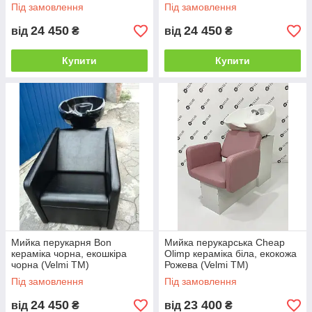
Під замовлення
Під замовлення
24 450
24 450
від
₴
від
₴
Купити
Купити
Мийка перукарня Bon
Мийка перукарська Cheap
кераміка чорна, екошкіра
Olimp кераміка біла, екокожа
чорна (Velmi TM)
Рожева (Velmi TM)
Під замовлення
Під замовлення
24 450
23 400
від
₴
від
₴