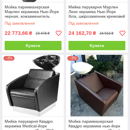
Мойка парикмахерская
Мийка перукарня Марлен
Марлен керамика Нью-Йорк
Люкс кераміка Нью-Йорк
черная, кожзаменитель
біла, шкірозамінник кремовий
Серый (Frizel TM)
(FrizelTM)
Під замовлення
Під замовлення
22 773,66
24 162,70
₴
₴
23 478 ₴
24 910 ₴
Купити
Купити
–3%
–3%
Мийка перукарня Квадро
Мойка парикмахерская
кераміка Medical-йорк
Квадро керамика нью-йорк