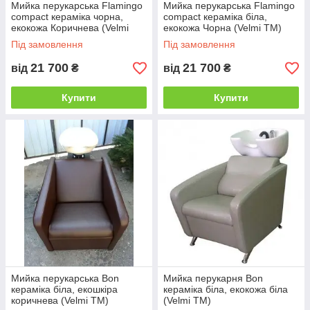
Мийка перукарська Flamingo
Мийка перукарська Flamingo
compact кераміка чорна,
compact кераміка біла,
екокожа Коричнева (Velmi
екокожа Чорна (Velmi TM)
TM)
Під замовлення
Під замовлення
21 700
21 700
від
₴
від
₴
Купити
Купити
Мийка перукарська Bon
Мийка перукарня Bon
кераміка біла, екошкіра
кераміка біла, екокожа біла
коричнева (Velmi TM)
(Velmi TM)