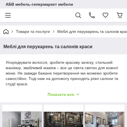
АБВ мебель-гипермаркет мебели
Товари та послуги
Меблі для перукарень та салонів кра
Меблі для перукарень та салонів краси
Упорядкувати волосся, зробити красиву зачіску, стильний
манікюр, звабливий макіяж – все це свята святих для кожної
жінки. Не завжди бажане перетворення ми можемо зробити
самостійно. Тоді нам на допомогу приходять різні салони та
студії краси.
Саме тому б'юті індустрія в Україні з кожним днем все більше
Показати все
розвивається, удосконалюється, щоб виконувати будь-які
побажання, навіть найменшу забаганку своїх клієнтів на
шляху до ідеальної зовнішності.
Тому все частіше власники такого бізнесу задаються
питанням, де купити меблі для салону краси і бути
впевненими, що вони не підведуть у найвідповідальніший