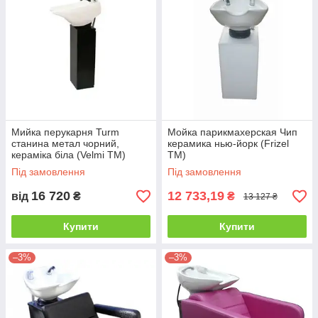
Мийка перукарня Turm
Мойка парикмахерская Чип
станина метал чорний,
керамика нью-йорк (Frizel
кераміка біла (Velmi TM)
TM)
Під замовлення
Під замовлення
16 720
12 733,19
від
₴
₴
13 127 ₴
Купити
Купити
–3%
–3%