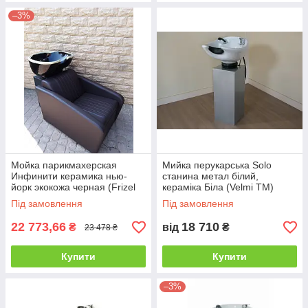
–3%
Мойка парикмахерская
Мийка перукарська Solo
Инфинити керамика нью-
станина метал білий,
йорк экокожа черная (Frizel
кераміка Біла (Velmi TM)
TM)
Під замовлення
Під замовлення
22 773,66
18 710
₴
від
₴
23 478 ₴
Купити
Купити
–3%