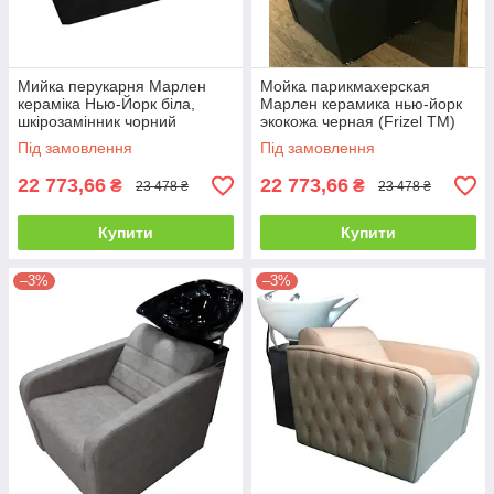
Мийка перукарня Марлен
Мойка парикмахерская
кераміка Нью-Йорк біла,
Марлен керамика нью-йорк
шкірозамінник чорний
экокожа черная (Frizel TM)
(FrizelTM)
Під замовлення
Під замовлення
22 773,66
22 773,66
₴
₴
23 478 ₴
23 478 ₴
Купити
Купити
–3%
–3%