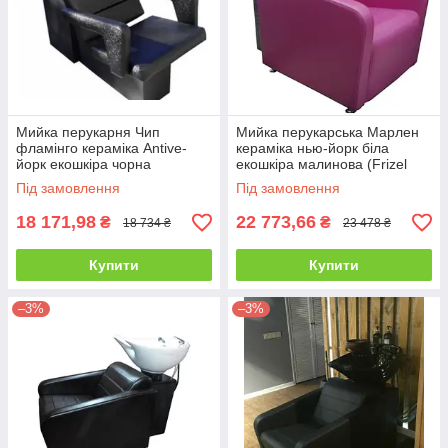
Мийка перукарня Чип
Мийка перукарська Марлен
фламінго кераміка Antive-
кераміка нью-йорк біла
йорк екошкіра чорна
екошкіра малинова (Frizel
(FrizelTM)
TM)
Під замовлення
Під замовлення
18 171,98
22 773,66
₴
₴
18 734 ₴
23 478 ₴
Купити
Купити
–3%
–3%