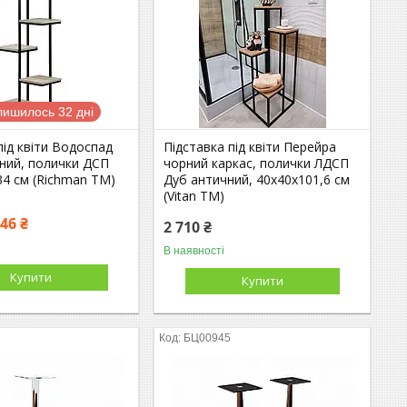
лишилось 32 дні
під квіти Водоспад
Підставка під квіти Перейра
рний, полички ДСП
чорний каркас, полички ЛДСП
34 см (Richman ТМ)
Дуб античний, 40х40х101,6 см
(Vitan ТМ)
,46 ₴
2 710 ₴
В наявності
Купити
Купити
БЦ00945