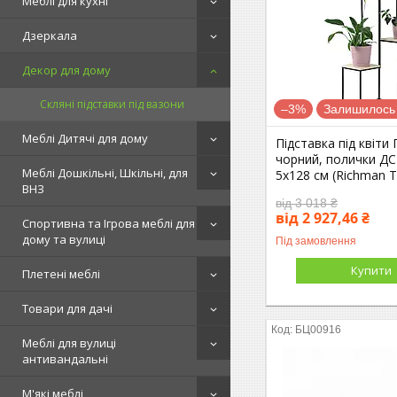
Меблі для кухні
Дзеркала
Декор для дому
Скляні підставки під вазони
–3%
Залишилось 
Меблі Дитячі для дому
Підставка під квіти 
чорний, полички ДС
Меблі Дошкільні, Шкільні, для
5х128 см (Richman 
ВНЗ
від 3 018 ₴
від 2 927,46 ₴
Спортивна та Ігрова меблі для
дому та вулиці
Під замовлення
Купити
Плетені меблі
Товари для дачі
БЦ00916
Меблі для вулиці
антивандальні
М'які меблі