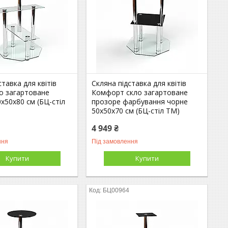
ставка для квітів
Скляна підставка для квітів
ло загартоване
Комфорт скло загартоване
х50х80 см (БЦ-стіл
прозоре фарбування чорне
50х50х70 см (БЦ-стіл ТМ)
4 949 ₴
ння
Під замовлення
Купити
Купити
БЦ00964