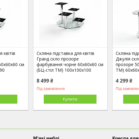
я квітів
Скляна підставка для квітів
Скляна під
Гранд скло прозоре
Джулія ск
60х60х60 см
фарбування чорне 60х60х60 см
прозоре 50
х90
(БЦ-стіл ТМ) 100х100х100
ТМ) 60х60
8 499 ₴
4 299 ₴
Під замовлення
Під замовле
Купити
М'які меблі
Кресла для