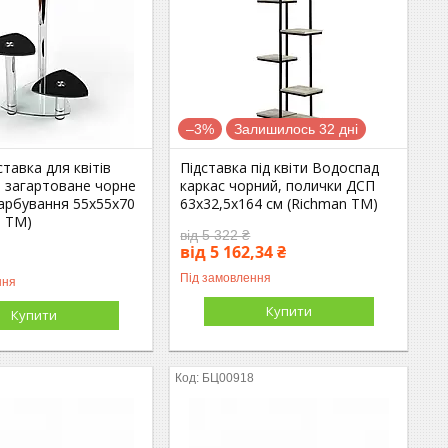
–3%
Залишилось 32 дні
ставка для квітів
Підставка під квіти Водоспад
о загартоване чорне
каркас чорний, полички ДСП
арбування 55х55х70
63х32,5х164 см (Richman ТМ)
л ТМ)
від 5 322 ₴
від 5 162,34 ₴
Під замовлення
ння
Купити
Купити
БЦ00918