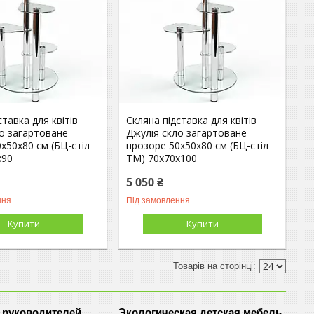
ставка для квітів
Скляна підставка для квітів
ло загартоване
Джулія скло загартоване
х50х80 см (БЦ-стіл
прозоре 50х50х80 см (БЦ-стіл
х90
ТМ) 70х70х100
5 050 ₴
ння
Під замовлення
Купити
Купити
 руководителей
Экологическая детская мебель