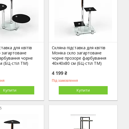
ставка для квітів
Скляна підставка для квітів
о загартоване
Моніка скло загартоване
арбування чорне
чорне прозоре фарбування
м (БЦ-стіл ТМ)
40х40х80 см (БЦ-стіл ТМ)
4 199 ₴
ння
Під замовлення
Купити
Купити
5