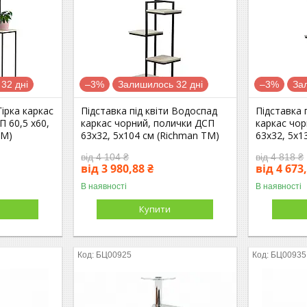
32 дні
–3%
Залишилось 32 дні
–3%
За
Гірка каркас
Підставка під квіти Водоспад
Підставка 
П 60,5 х60,
каркас чорний, полички ДСП
каркас чо
ТМ)
63х32, 5х104 см (Richman ТМ)
63х32, 5х1
від 4 104 ₴
від 4 818 ₴
від 3 980,88 ₴
від 4 673
В наявності
В наявності
Купити
БЦ00925
БЦ00935