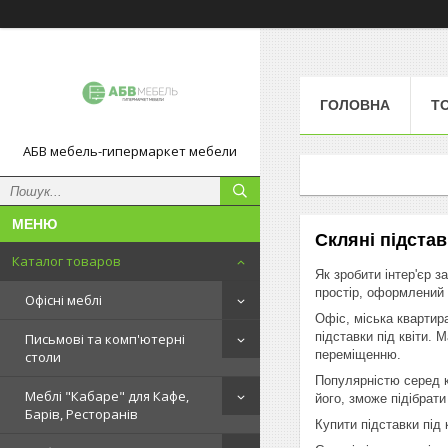
ГОЛОВНА
Т
АБВ мебель-гипермаркет мебели
Скляні підстав
Каталог товаров
Як зробити інтер'єр 
простір, оформлений 
Офісні меблі
Офіс, міська квартир
підставки під квіти. 
Письмові та комп'ютерні
переміщенню.
столи
Популярністю серед к
Меблі "Кабаре" для Кафе,
його, зможе підібрати
Барів, Ресторанів
Купити підставки під 