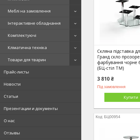
Меблі на замовлення
Інтерактивне обладнання
Комплектуючі
Кліматична техніка
Скляна підставка дл
Гранд скло прозоре
Товари для тварин
фарбування чорне 
(БЦ-стіл ТМ)
Прайс-листы
3 810 ₴
Новости
Під замовлення
Статьи
Купити
Презентации и документы
БЦ00954
О нас
Отзывы