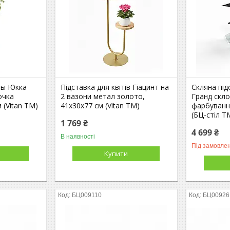
ты Юкка
Підставка для квітів Гіацинт на
Скляна під
очка
2 вазони метал золото,
Гранд скл
 (Vitan ТМ)
41х30х77 см (Vitan ТМ)
фарбуванн
(БЦ-стіл Т
1 769 ₴
4 699 ₴
В наявності
Під замовле
Купити
БЦ009110
БЦ00926