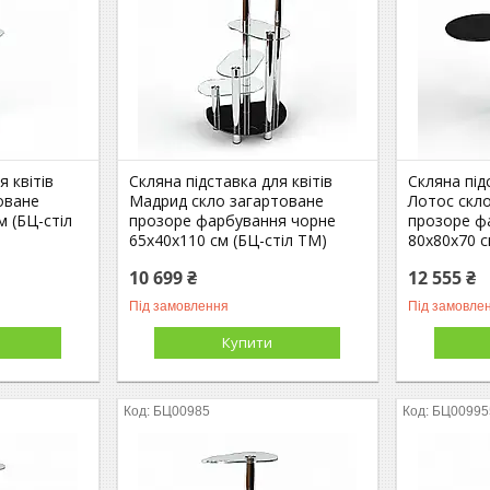
я квітів
Скляна підставка для квітів
Скляна під
оване
Мадрид скло загартоване
Лотос скл
м (БЦ-стіл
прозоре фарбування чорне
прозоре ф
65х40х110 см (БЦ-стіл ТМ)
80х80х70 с
10 699 ₴
12 555 ₴
Під замовлення
Під замовле
Купити
БЦ00985
БЦ00995