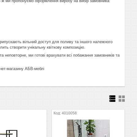
того ж ми пропонуємо оформлення виробу на вибір замовника:
, припускають вільний доступ для поливу та іншого належного
олить створити унікальну квіткову композицію.
 неповторне, ми готові врахувати всі побажання замовників та
рнет-магазину АБВ-меблі
4010058