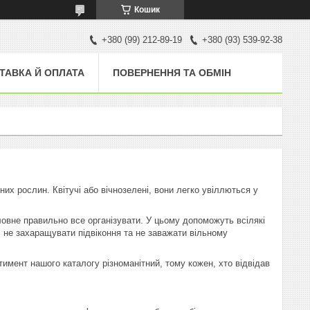
Кошик
+380 (99) 212-89-19
+380 (93) 539-92-38
ТАВКА Й ОПЛАТА
ПОВЕРНЕННЯ ТА ОБМІН
их рослин. Квітучі або вічнозелені, вони легко увіллються у
ловне правильно все організувати. У цьому допоможуть всілякі
і, не захаращувати підвіконня та не заважати вільному
тимент нашого каталогу різноманітний, тому кожен, хто відвідав