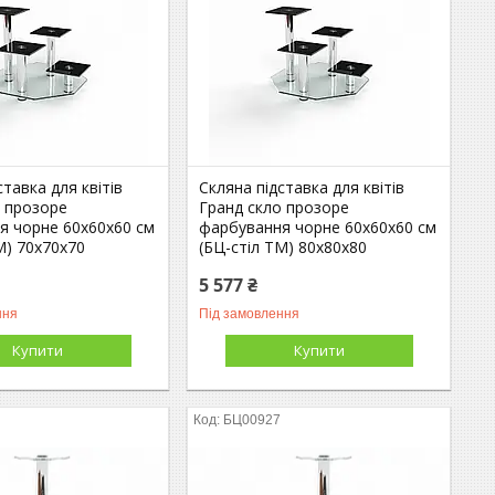
ставка для квітів
Скляна підставка для квітів
о прозоре
Гранд скло прозоре
я чорне 60х60х60 см
фарбування чорне 60х60х60 см
М) 70х70х70
(БЦ-стіл ТМ) 80х80х80
5 577 ₴
ння
Під замовлення
Купити
Купити
БЦ00927