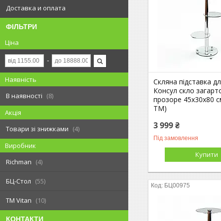
Доставка и оплата
ФІЛЬТРИ
Ціна
Наявність
Скляна підставка дл
Консул скло загарт
В наявності
8
прозоре 45х30х80 с
ТМ)
Акція
3 999 ₴
Товари зі знижками
4
Під замовлення
Виробник
Купити
Richman
4
БЦ-Стол
55
БЦ00975
ТМ Vitan
10
КОНТАКТИ