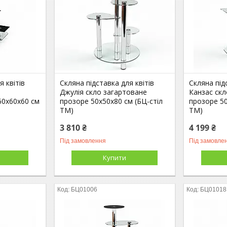
я квітів
Скляна підставка для квітів
Скляна під
Джулія скло загартоване
Канзас ск
60х60х60 см
прозоре 50х50х80 см (БЦ-стіл
прозоре 50
ТМ)
ТМ)
3 810 ₴
4 199 ₴
Під замовлення
Під замовле
Купити
БЦ01006
БЦ01018