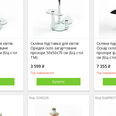
я квітів
Скляна підставка для квітів
Скляна під
оване
Орхідея скло загартоване
Оскар скл
м (БЦ-стіл
прозоре 50х50х70 см (БЦ-стіл
прозоре ф
ТМ)
см (БЦ-сті
3 599 ₴
7 355 ₴
Під замовлення
Під замовле
Купити
2240116
БЦ00917