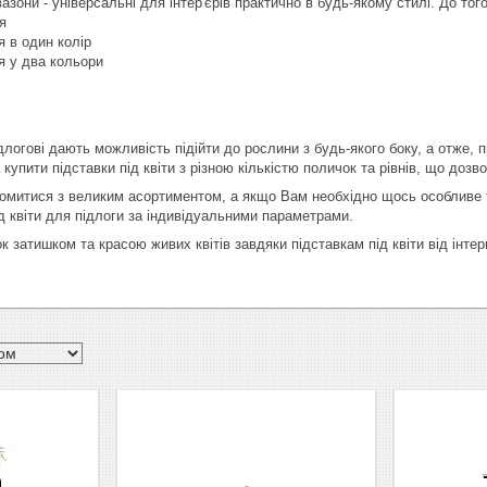
вазони - універсальні для інтер'єрів практично в будь-якому стилі. До 
я
 в один колір
я у два кольори
ідлогові дають можливість підійти до рослини з будь-якого боку, а отже
купити підставки під квіти з різною кількістю поличок та рівнів, що дозв
митися з великим асортиментом, а якщо Вам необхідно щось особливе та
ід квіти для підлоги за індивідуальними параметрами.
к затишком та красою живих квітів завдяки підставкам під квіти від інте