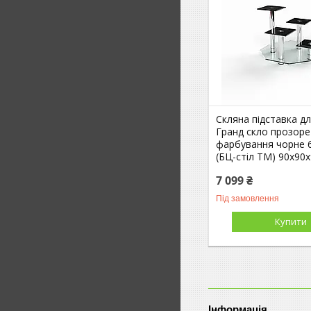
Скляна підставка дл
Гранд скло прозоре
фарбування чорне 
(БЦ-стіл ТМ) 90х90
7 099 ₴
Під замовлення
Купити
Інформація