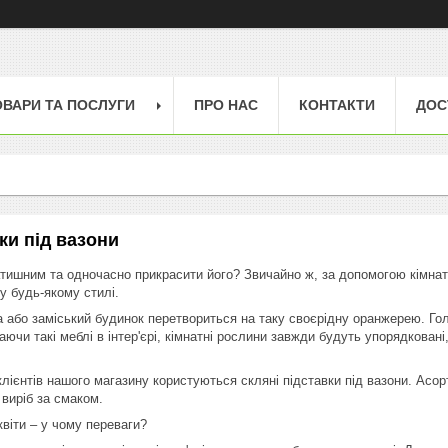
ОВАРИ ТА ПОСЛУГИ
ПРО НАС
КОНТАКТИ
ДОС
ки під вазони
затишним та одночасно прикрасити його? Звичайно ж, за допомогою кімнатн
у будь-якому стилі.
а або заміський будинок перетвориться на таку своєрідну оранжерею. Го
Маючи такі меблі в інтер'єрі, кімнатні рослини завжди будуть упорядкован
лієнтів нашого магазину користуються скляні підставки під вазони. Асор
 виріб за смаком.
квіти – у чому переваги?