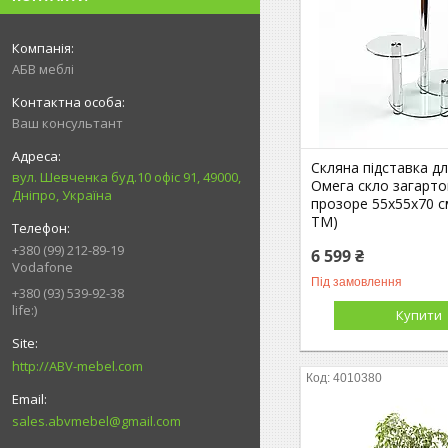
АБВ меблі
Ваш консультант
Скляна підставка дл
вул. Шевченка буд.10 офіс 91, 49000,
Омега скло загарт
Дніпро, Україна
прозоре 55х55х70 с
ТМ)
+380 (99) 212-89-19
6 599 ₴
Vodafone
Під замовлення
+380 (93) 539-92-38
life:)
Купити
http://ABV-mebel.com
4010380
sales.abvmebel@gmail.com