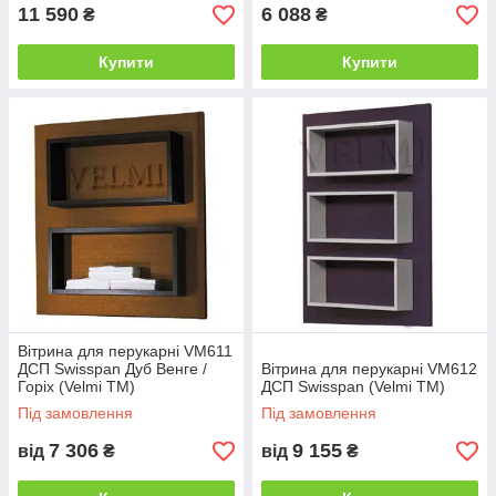
11 590
6 088
₴
₴
Купити
Купити
Вітрина для перукарні VM611
ДСП Swisspan Дуб Венге /
Вітрина для перукарні VM612
Горіх (Velmi TM)
ДСП Swisspan (Velmi TM)
Під замовлення
Під замовлення
7 306
9 155
від
₴
від
₴