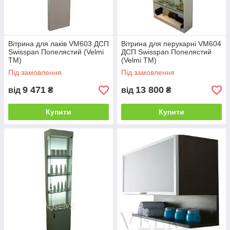
Вітрина для лаків VM603 ДСП
Вітрина для перукарні VM604
Swisspan Попелястий (Velmi
ДСП Swisspan Попелястий
TM)
(Velmi TM)
Під замовлення
Під замовлення
9 471
13 800
від
₴
від
₴
Купити
Купити