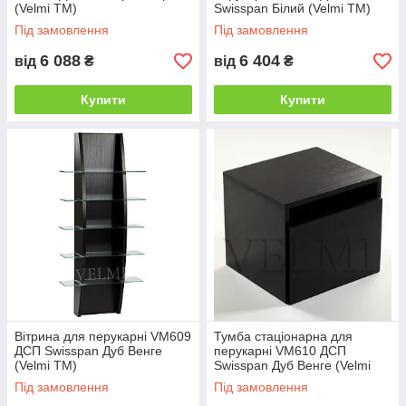
(Velmi TM)
Swisspan Білий (Velmi TM)
Під замовлення
Під замовлення
6 088
6 404
від
₴
від
₴
Купити
Купити
Вітрина для перукарні VM609
Тумба стаціонарна для
ДСП Swisspan Дуб Венге
перукарні VM610 ДСП
(Velmi TM)
Swisspan Дуб Венге (Velmi
TM)
Під замовлення
Під замовлення