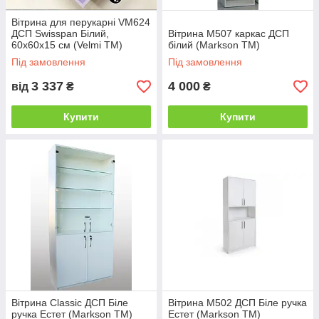
Вітрина для перукарні VM624
ДСП Swisspan Білий,
Вітрина М507 каркас ДСП
60х60х15 см (Velmi TM)
білий (Markson TM)
Під замовлення
Під замовлення
3 337
4 000
від
₴
₴
Купити
Купити
Вітрина Classic ДСП Біле
Вітрина М502 ДСП Біле ручка
ручка Естет (Markson TM)
Естет (Markson TM)