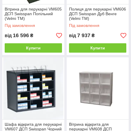
Вітрина для перукарні VM605
Полиця для перукарні VM606
ДСП Swisspan Попільний
ДСП Swisspan Дуб Венге
(Velmi TM)
(Velmi TM)
Під замовлення
Під замовлення
16 596
7 937
від
₴
від
₴
Купити
Купити
Шафа відкрита для перукарні
Вітрина відкрита для
VM607 ДСП Swisspan Чорний
перукарні VM608 ДСП