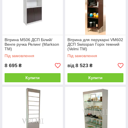
Вітрина М506 ДСП Білий/
Вітрина для перукарні VM602
Венге ручка Релинг (Markson
ДСП Swisspan Горіх темний
TM)
(Velmi TM)
Під замовлення
Під замовлення
8 695
8 523
₴
від
₴
Купити
Купити