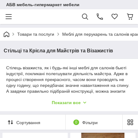
АБВ мебель-гипермаркет мебели
Товари та послуги
Меблі для перукарень та салонів кра
Стільці та Крісла для Майстрів та Візажистів
Стілець візажиста, як і будь-які інші меблі для салонів бьюті
індустрії, покликані полегшувати діяльність майстра. Адже в
процесі створення прекрасного, часом вони проводять не
одну годину, що передбачає значне навантаження на спину.
А завдяки правильно підібраній конструкції, можна знизити
навантаження на хребет.
Показати все
Вибрати гідну справжніх професіоналів модель та купити
стілець для візажиста в Україні можливо, якщо звернетеся до
нашого інтернет-магазину “АБВ-меблі”. У нас можна
придбати вподобаний виріб за доступною ціною. Крім того,
Сортування
0
Фільтри
ми гарантуємо доставку до будь-якої точки країни.
Стілець для візажиста - переваги покупки