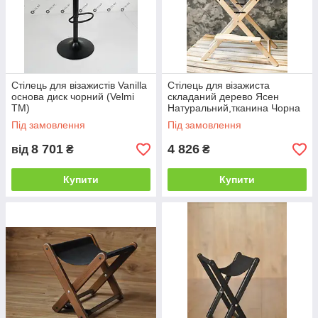
Стілець для візажистів Vanilla
Стілець для візажиста
основа диск чорний (Velmi
складаний дерево Ясен
TM)
Натуральний,тканина Чорна
висота сидіння 73
Під замовлення
Під замовлення
см(ArtCenter-TM)
8 701
4 826
від
₴
₴
Купити
Купити