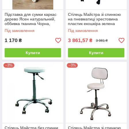
Підставка для сумки каркас
Стілець Майстра зі спинкою
дерево Ясен натуральний,
на пневматиці хрестовина
оббивка тканина Чорна,
пластик екошкіра зелена
Висота 30 см (ArtCenter-TM)
(FrizelTM)
Під замовлення
Під замовлення
1 170
3 861,57
₴
₴
3 981 ₴
Купити
Купити
–3%
–3%
Стілець Майстра без спинки
Стілець Майстра зі спинкою