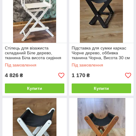
опцією у вигляді підставки для сумочки, ви можете на
нашому сайті не тільки в роздріб, а й оптом, що вигідно для
франшизних закладів, що розташовуються по всій країні.
Стілець для візажиста
Підставка для сумки каркас
складаний Біле дерево,
Чорне дерево, оббивка
тканина Біла висота сидіння
тканина Чорна, Висота 30 см
73 см (ArtCenter-TM)
(ArtCenter-TM)
Під замовлення
Під замовлення
4 826
1 170
₴
₴
Купити
Купити