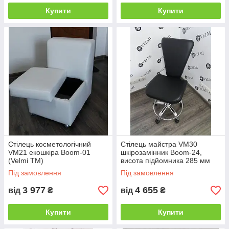
Купити
Купити
Стілець косметологічний
Стілець майстра VM30
VM21 екошкіра Boom-01
шкірозамінник Boom-24,
(Velmi TM)
висота підйомника 285 мм
(Velmi TM)
Під замовлення
Під замовлення
3 977
4 655
від
₴
від
₴
Купити
Купити