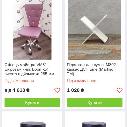
Стілець майстра VM31
Підставка для сумки М802
шкірозамінник Boom-14,
каркас ДСП Біле (Markson
висота підйомника 285 мм
TM)
(Velmi TM)
Під замовлення
Під замовлення
4 610
1 020
від
₴
₴
Купити
Купити