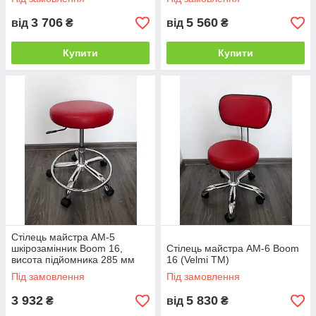
3 706
5 560
від
₴
від
₴
Купити
Купити
Стілець майстра AM-5
шкірозамінник Boom 16,
Стілець майстра AM-6 Boom
висота підйомника 285 мм
16 (Velmi TM)
(Velmi TM)
Під замовлення
Під замовлення
3 932
5 830
₴
від
₴