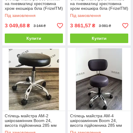
на пневматиці хрестовина
на пневматиці хрестовина
хром екошкіра біла (FrizelTM)
хром екошкіра біла (FrizelTM)
Під замовлення
Під замовлення
3 049,68
3 861,57
₴
₴
3 144 ₴
3 981 ₴
Купити
Купити
Стілець майстра AM-2
Стілець майстра AM-4
шкірозамінник Boom 24,
шкірозамінник Boom 24,
висота підйомника 285 мм
висота підйомника 285 мм
(Velmi TM)
(Velmi TM)
Під замовлення
Під замовлення