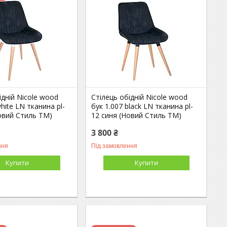
ідній Nicole wood
Стілець обідній Nicole wood
hite LN тканина pl-
бук 1.007 black LN тканина pl-
овий Стиль ТМ)
12 синя (Новий Стиль ТМ)
3 800 ₴
ння
Під замовлення
Купити
Купити