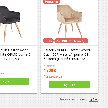
Новинка
–2%
Залишилось 33 дні
ідній Daster wood
Стілець обідній Daster wood
 white ORMB puma-04
бук 1.007 white LN puma-01
й Стиль ТМ)
бежева (Новий Стиль ТМ)
4 900 ₴
4 800 ₴
ння
Під замовлення
Купити
Купити