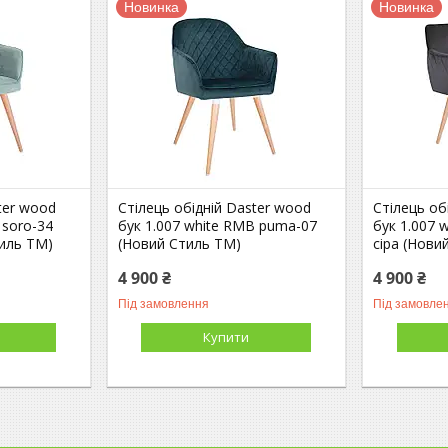
Новинка
Новинка
ter wood
Стілець обідній Daster wood
Стілець об
 soro-34
бук 1.007 white RMB puma-07
бук 1.007
иль ТМ)
(Новий Стиль ТМ)
сіра (Нови
4 900 ₴
4 900 ₴
Під замовлення
Під замовле
Купити