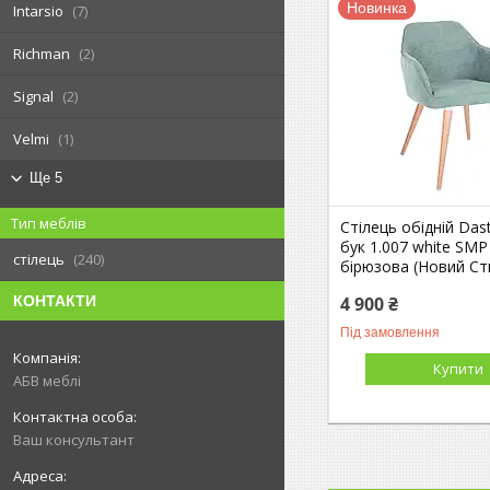
Новинка
Intarsio
7
Richman
2
Signal
2
Velmi
1
Ще 5
Тип меблів
Стілець обідній Das
бук 1.007 white SMP
стілець
240
бірюзова (Новий Ст
4 900 ₴
КОНТАКТИ
Під замовлення
Купити
АБВ меблі
Ваш консультант