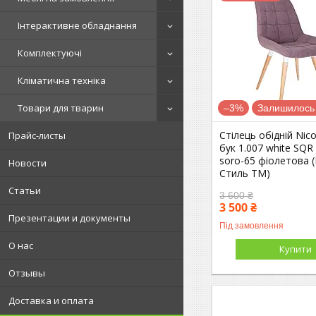
Інтерактивне обладнання
Комплектуючі
Кліматична техніка
Товари для тварин
–3%
Залишилось 
Стілець обідній Nic
Прайс-листы
бук 1.007 white SQR
soro-65 фіолетова 
Новости
Стиль ТМ)
Статьи
3 600 ₴
3 500 ₴
Презентации и документы
Під замовлення
О нас
Купити
Отзывы
Доставка и оплата