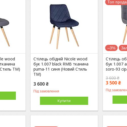
Топ прод
–3%
За
ole wood
Стілець обідній Nicole wood
Стілець об
 тканина
бук 1.007 black RMB тканина
бук 1.007 
 Стиль ТМ)
puma-11 синя (Новий Стиль
soro-93 сі
ТМ)
3 600 ₴
3 500 ₴
3 600 ₴
Під замовле
Під замовлення
Купити