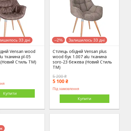
лишилось 33 дні
–2%
Залишилось 33 дні
ідній Vensan wood
Стілець обідній Vensan plus
lu тканина pl-05
wood бук 1.007 alu тканина
 (Новий Стиль ТМ)
soro-23 бежева (Новий Стиль
ТМ)
5 200 ₴
5 100 ₴
ння
Під замовлення
Купити
Купити
аж