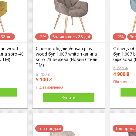
33 дні
–2%
Залишилось 33 дні
–2%
За
nsan wood
Стілець обідній Vensan plus
Стілець об
нина soro-40
wood бук 1.007 white тканина
бук 1.007 
ь ТМ)
soro-23 бежева (Новий Стиль
бірюзова 
ТМ)
5 000 ₴
4 900 ₴
5 200 ₴
5 100 ₴
Під замовле
Під замовлення
Купити
Топ продаж
Топ прод