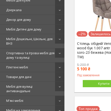
Меблі для кухні
Дзеркала
Декор для дому
Меблі Дитячі для дому
–2%
Залишилось 
Меблі Дошкільні, Шкільні, для
Стілець обідній Ven
ВНЗ
wood бук 1.007 antr
soro-23 бежева (Но
Спортивна та Ігрова меблі для
ТМ)
дому та вулиці
5 200 ₴
Плетені меблі
5 100 ₴
Під замовлення
Товари для дачі
Купити
Меблі для вулиці
антивандальні
М'які меблі
Топ продаж
Меблі на замовлення