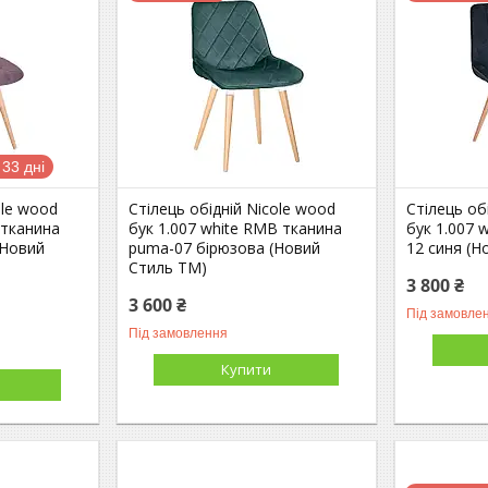
33 дні
ole wood
Стілець обідній Nicole wood
Стілець об
 тканина
бук 1.007 white RMB тканина
бук 1.007 w
(Новий
puma-07 бірюзова (Новий
12 синя (Н
Стиль ТМ)
3 800 ₴
3 600 ₴
Під замовле
Під замовлення
Купити