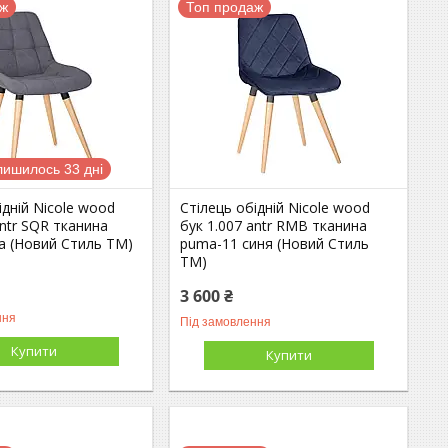
аж
Топ продаж
лишилось 33 дні
ідній Nicole wood
Стілець обідній Nicole wood
antr SQR тканина
бук 1.007 antr RMB тканина
ра (Новий Стиль ТМ)
puma-11 синя (Новий Стиль
ТМ)
3 600 ₴
ння
Під замовлення
Купити
Купити