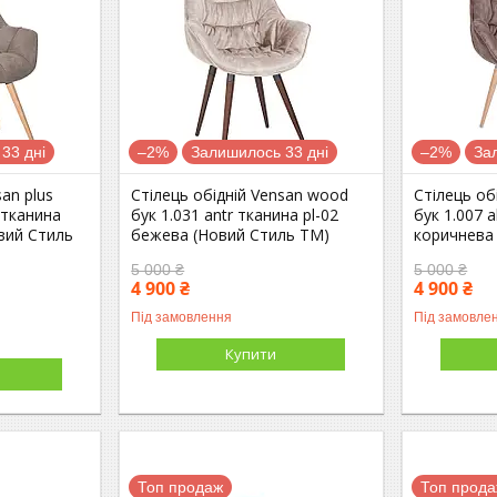
33 дні
–2%
Залишилось 33 дні
–2%
За
san plus
Стілець обідній Vensan wood
Стілець об
 тканина
бук 1.031 antr тканина pl-02
бук 1.007 a
вий Стиль
бежева (Новий Стиль ТМ)
коричнева
5 000 ₴
5 000 ₴
4 900 ₴
4 900 ₴
Під замовлення
Під замовле
Купити
Топ продаж
Топ прод