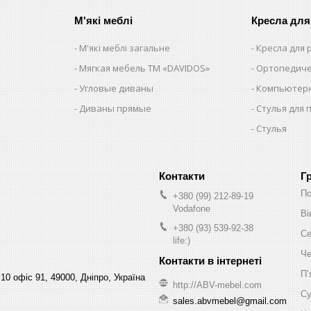
М'які меблі
Кресла для
М'які меблі загальне
Кресла для
Мягкая мебель ТМ «DAVIDOS»
Ортопедиче
Угловые диваны
Компьютерн
Диваны прямые
Стулья для 
Стулья
Г
По
+380 (99) 212-89-19
Vodafone
Ві
+380 (93) 539-92-38
Се
life:)
Че
Пʼ
10 офіс 91, 49000, Дніпро, Україна
http://ABV-mebel.com
Су
sales.abvmebel@gmail.com