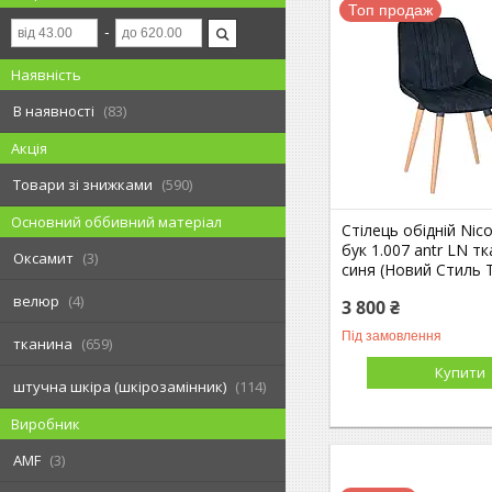
Топ продаж
Наявність
В наявності
83
Акція
Товари зі знижками
590
Основний оббивний матеріал
Стілець обідній Nic
бук 1.007 antr LN тк
Оксамит
3
синя (Новий Стиль 
велюр
4
3 800 ₴
Під замовлення
тканина
659
Купити
штучна шкіра (шкірозамінник)
114
Виробник
AMF
3