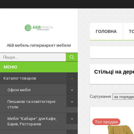
ГОЛОВНА
Т
АБВ мебель-гипермаркет мебели
Стільці на дер
Каталог товаров
Офісні меблі
Письмові та комп'ютерні
столи
Меблі "Кабаре" для Кафе,
Топ продаж
Барів, Ресторанів