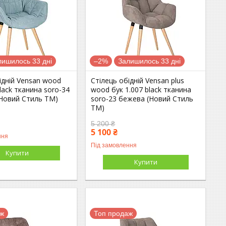
лишилось 33 дні
–2%
Залишилось 33 дні
ідній Vensan wood
Стілець обідній Vensan plus
black тканина soro-34
wood бук 1.007 black тканина
(Новий Стиль ТМ)
soro-23 бежева (Новий Стиль
ТМ)
5 200 ₴
5 100 ₴
ння
Під замовлення
Купити
Купити
аж
Топ продаж