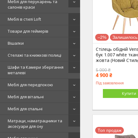
Меблі для перукарень та
салонів краси
Меблі в стилі Loft
Товари для геймерів
–2%
Залишилось 
Вішалки
Стілець обідній Ve
бук 1.007 white тка
Стелажі та книжкові полиці
жовта (Новий Стил
Шафи та Камери зберігання
5 000 ₴
металеві
4 900 ₴
Під замовлення
Меблі для передпокою
Купити
Меблі для вітальні
Меблі для спальні
Матраци, наматрацники та
аксесуари для сну
Топ продаж