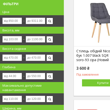
ФІЛЬТРИ
Ціна
Висота, мм
Висота сидіння
Стілець обідній Nic
бук 1.007 black SQR
soro-93 сіра (Новий
Глибина
3 600 ₴
Під замовлення
Купити
Максимально допустиме
навантаження
Ширина, мм