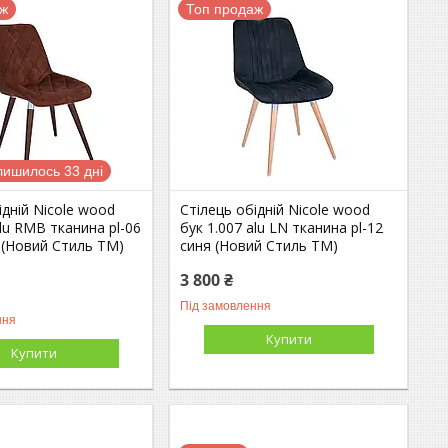
аж
Топ продаж
лишилось 33 дні
ідній Nicole wood
Стілець обідній Nicole wood
alu RMB тканина pl-06
бук 1.007 alu LN тканина pl-12
 (Новий Стиль ТМ)
синя (Новий Стиль ТМ)
3 800 ₴
Під замовлення
ння
Купити
Купити