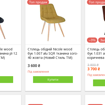
Топ продаж
Топ прод
–3%
За
ole wood
Стілець обідній Nicole wood
Стілець об
анина pl-12
бук 1.007 alu SQR тканина soro-
бук 1.031 
ТМ)
40 жовта (Новий Стиль ТМ)
коричнева
3 600 ₴
3 800 ₴
3 700 ₴
Під замовлення
Під замовле
Купити