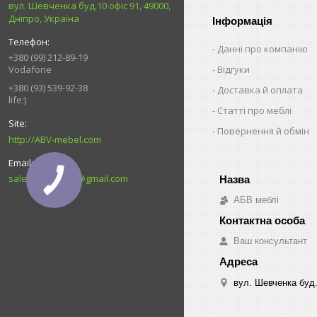
вул. Шевченка буд.10 офіс 91, 49000,
Дніпро, Україна
Інформація
Данні про компанію
+380 (99) 212-89-19
Відгуки
Vodafone
+380 (93) 539-92-38
Доставка й оплата
life:)
Статті про меблі
Повернення й обмін
http://ABV-mebel.com
sales.abvmebel@gmail.com
АБВ меблі
Ваш консультант
вул. Шевченка буд.