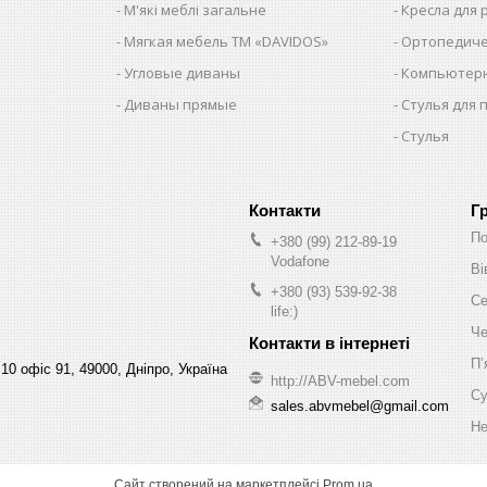
М'які меблі загальне
Кресла для
Мягкая мебель ТМ «DAVIDOS»
Ортопедиче
Угловые диваны
Компьютерн
Диваны прямые
Стулья для 
Стулья
Г
По
+380 (99) 212-89-19
Vodafone
Ві
+380 (93) 539-92-38
Се
life:)
Че
Пʼ
10 офіс 91, 49000, Дніпро, Україна
http://ABV-mebel.com
Су
sales.abvmebel@gmail.com
Не
Сайт створений на маркетплейсі
Prom.ua