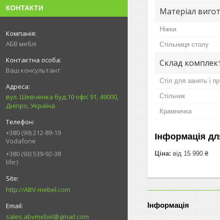
КОНТАКТИ
Матеріал виго
Ніжки
АБВ меблі
Стільниця столу
Склад комплек
Ваш консультант
Стіл для занять і п
Стільчик
вул. Шевченка буд.10 офіс 91, 49000,
Дніпро, Україна
Крамничка
+380 (99) 212-89-19
Інформація дл
Vodafone
+380 (93) 539-92-38
Ціна:
від 15 990 ₴
life:)
http://ABV-mebel.com
Інформація
sales.abvmebel@gmail.com