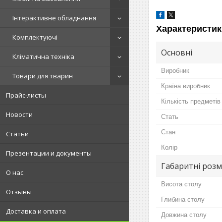
Інтерактивне обладнання
Характеристик
Комплектуючі
Основні
Кліматична техніка
Виробник
Товари для тварин
Країна виробник
Прайс-листы
Кількість предметів
Новости
Стать
Стан
Статьи
Колір
Презентации и документы
Габаритні розм
О нас
Висота столу
Отзывы
Глибина столу
Доставка и оплата
Довжина столу