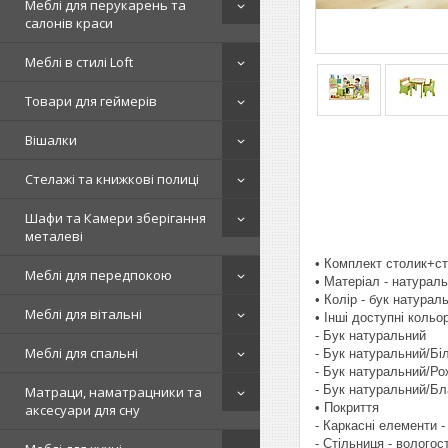
Меблі для перукарень та
салонів краси
Меблі в стилі Loft
Товари для геймерів
Вішалки
Стелажі та книжкові полиці
Шафи та Камери зберігання
металеві
• Комплект столик+с
Меблі для передпокою
• Матеріал - натураль
• Колір - бук натурал
Меблі для вітальні
• Інші доступні кольо
- Бук натуральний
Меблі для спальні
- Бук натуральний/Бі
- Бук натуральний/Р
- Бук натуральний/Бл
Матраци, наматрацники та
• Покриття
аксесуари для сну
- Каркасні елементи 
- Стільниця - вологос