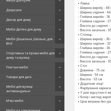
Меблі для кухні
• Лавка:
- Ширина виробу - 68
Дзеркала
- Ширина сидіння - 64
- Глибина вироби - 36
Декор для дому
- Глибина сидіння - 2
- Висота до сидіння -
Меблі Дитячі для дому
- Висота загальна - 5
• Стілець:
Меблі Дошкільні, Шкільні, для
- Ширина виробу - 36
ВНЗ
- Ширина сидіння - 32
- Глибина вироби - 36
- Глибина сидіння - 2
Спортивна та Ігрова меблі для
- Висота до сидіння -
дому та вулиці
- Висота загальна - 5
• Стіл:
Плетені меблі
- Довжина - 75 см
- Ширина - 54 см
Товари для дачі
- Висота - 53 см
• Додаткові опції:
Меблі для вулиці
- Фарбування каркаса 
антивандальні
• У разі відсутності 
• Колір і вигляд вир
М'які меблі
• Ціна вказана без у
Меблі на замовлення