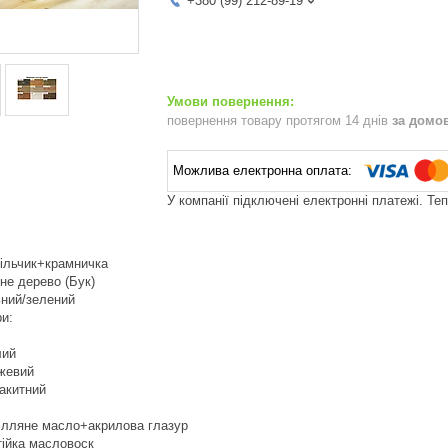
+380 (99) 212-89-19
повернення товару протягом 14 днів
за домо
У компанії підключені електронні платежі. Те
тільчик+крамничка
не дерево (Бук)
ьний/зелений
ри:
лий
ожевий
акитний
- лляне масло+акрилова глазур
тійка масловоск