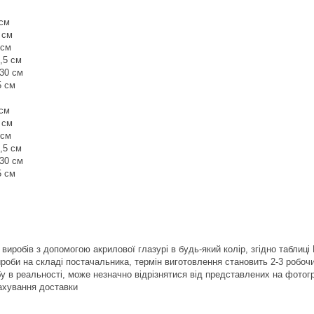
 см
 см
 см
7,5 см
 30 см
5 см
 см
 см
 см
7,5 см
 30 см
5 см
виробів з допомогою акрилової глазурі в будь-який колір, згідно таблиці
вироби на складі постачальника, термін виготовлення становить 2-3 робочи
обу в реальності, може незначно відрізнятися від представлених на фотог
рахування доставки