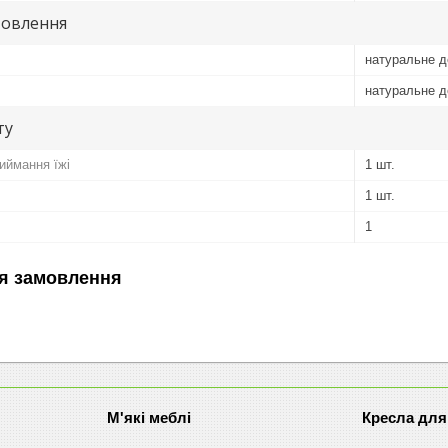
товлення
натуральне д
натуральне д
ту
риймання їжі
1 шт.
1 шт.
1
я замовлення
М'які меблі
Кресла для