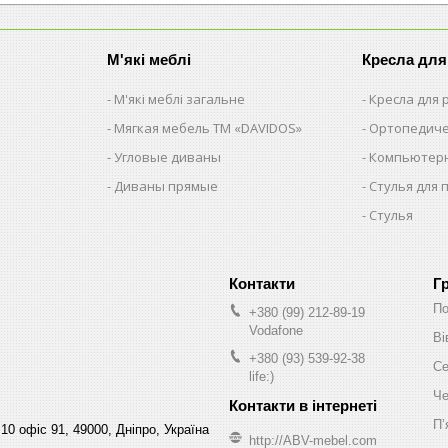
М'які меблі
Кресла для
М'які меблі загальне
Кресла для
Мягкая мебель ТМ «DAVIDOS»
Ортопедиче
Угловые диваны
Компьютерн
Диваны прямые
Стулья для 
Стулья
Г
По
+380 (99) 212-89-19
Vodafone
Ві
+380 (93) 539-92-38
Се
life:)
Че
Пʼ
10 офіс 91, 49000, Дніпро, Україна
http://ABV-mebel.com