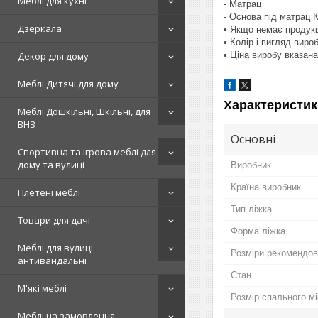
Меблі для кухні
- Матрац
- Основа під матрац
Дзеркала
• Якщо немає продукц
• Колір і вигляд виро
• Ціна виробу вказан
Декор для дому
Меблі Дитячі для дому
Характеристик
Меблі Дошкільні, Шкільні, для
ВНЗ
Основні
Спортивна та Ігрова меблі для
дому та вулиці
Виробник
Країна виробник
Плетені меблі
Тип ліжка
Товари для дачі
Форма ліжка
Меблі для вулиці
Розміри рекомендов
антивандальні
Стан
М'які меблі
Розмір спального м
Меблі на замовлення