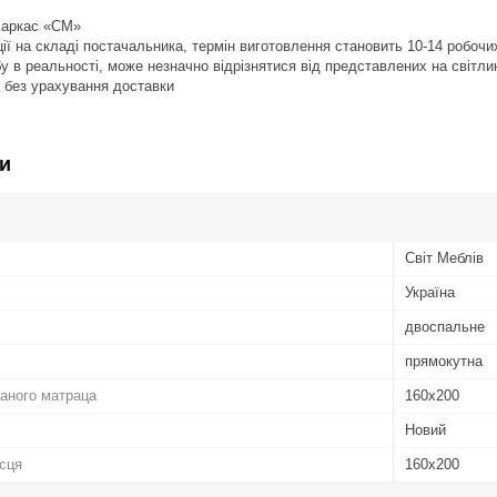
 Каркас «СМ»
ії на складі постачальника, термін виготовлення становить 10-14 робочи
бу в реальності, може незначно відрізнятися від представлених на світли
а без урахування доставки
и
Світ Меблів
Україна
двоспальне
прямокутна
аного матраца
160х200
Новий
ісця
160х200