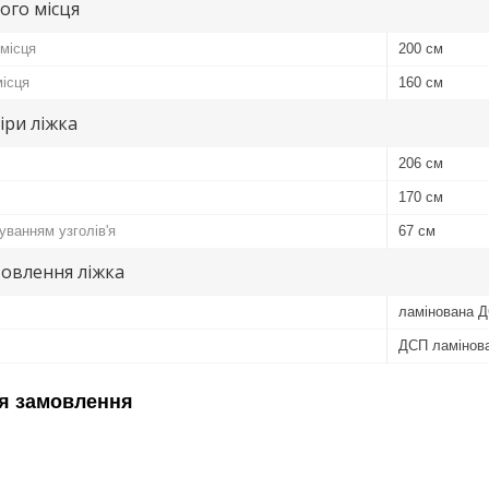
ого місця
місця
200 см
ісця
160 см
іри ліжка
206 см
170 см
уванням узголів'я
67 см
овлення ліжка
ламінована 
ДСП ламінов
я замовлення