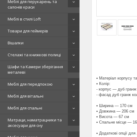
Меблі для перукарень та
салонів краси
Меблі в стилі Loft
Товари для геймерів
Вішалки
Стелажі та книжкові полиці
Шафи та Камери зберігання
металеві
• Матеріал корпусу 
• Колір:
Меблі для передпокою
- корпус — дуб гранж
- фасад
дуб гранж ко
Меблі для вітальні
•
Ширина — 170 см
Меблі для спальні
•
Довжина — 206 см
•
Висота — 67 см
Матраци, наматрацники та
• Спальне місце — 1
аксесуари для сну
• Додаткові опції для 