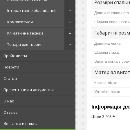
Розміри спальн
Інтерактивне обладнання
Довжина спального 
Комплектуючі
Ширина спального м
Габаритні розм
Кліматична техніка
Довжина ліжка
Товари для тварин
Ширина ліжка
Прайс-листы
Висота ліжка з урах
Новости
Матеріал вигот
Статьи
Каркас ліжка
Презентации и документы
Узголів'я ліжка
О нас
Інформація дл
Отзывы
Ціна:
3 208 ₴
Доставка и оплата