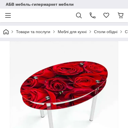
АБВ мебель-гипермаркет мебели
Товари та послуги
Меблі для кухні
Столи обідні
С