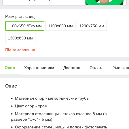
Розмір стільниці
1100х650 *Еко мм
1100х650 мм
1200х750 мм
1300х850 мм
Під замовлення
Опис
Характеристики
Доставка
Оплата
Умови п
Опис
Материал опор - металлические трубы
Цвет опор - хром
Материал столешницы - стекло каленое 8 мм (в
размере "Эко" - 6 мм)
Оформление столешницы и полки - фотопечать