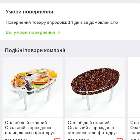
Умови повернення
Повернення товару впродовж 14 днів за домовленістю
Всі умови повернення
Подібні товари компанії
Стіл обідній скляний
Стіл обідній скляний
Стіл
Овальний з прохідною
Овальний з прохідною
Овал
полицею скло фотодрук
полицею скло фотодрук
поли
Nice breakfast
Coffee aroma
Coff