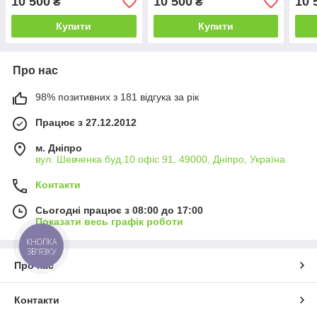
10 500
10 500
10 
₴
₴
1100х650*Еко мм (БЦ-Стіл
1100х650*Еко мм (БЦ-Стіл
(БЦ-
ТМ)
ТМ)
Купити
Купити
Про нас
98% позитивних з 181 відгука за рік
Працює з 27.12.2012
м. Дніпро
вул. Шевченка буд.10 офіс 91, 49000, Дніпро, Україна
Контакти
Сьогодні працює з 08:00 до 17:00
Показати весь графік роботи
КНОПКА
ЗВ'ЯЗКУ
Про нас
Контакти