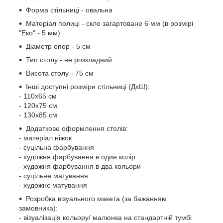
Форма стільниці - овальна
Матеріал полиці - скло загартоване 6 мм (в розмірі
"Еко" - 5 мм)
Діаметр опор - 5 см
Тип столу - не розкладний
Висота столу - 75 см
Інші доступні розміри стільниці (ДхШ):
- 110х65 см
- 120х75 см
- 130х85 см
Додаткове оформлення столів:
- матеріал ніжок
- суцільна фарбування
- художня фарбування в один колір
- художня фарбування в два кольори
- суцільне матування
- художнє матування
Розробка візуального макета (за бажанням
замовника):
- візуалізація кольору/ малюнка на стандартній тумбі