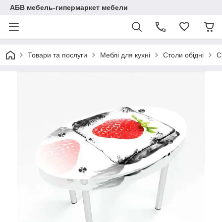
АБВ мебель-гипермаркет мебели
Товари та послуги
Меблі для кухні
Столи обідні
С