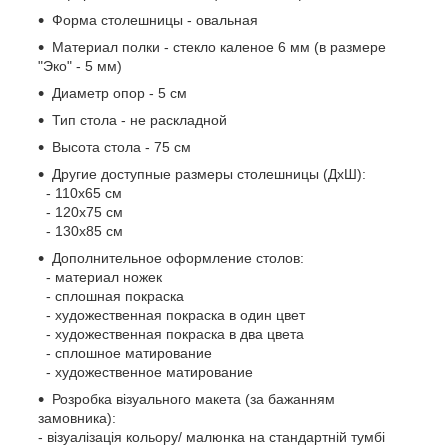
Форма столешницы - овальная
Материал полки - стекло каленое 6 мм (в размере
"Эко" - 5 мм)
Диаметр опор - 5 см
Тип стола - не раскладной
Высота стола - 75 см
Другие доступные размеры столешницы (ДхШ):
- 110х65 см
- 120х75 см
- 130х85 см
Дополнительное оформление столов:
- материал ножек
- сплошная покраска
- художественная покраска в один цвет
- художественная покраска в два цвета
- сплошное матирование
- художественное матирование
Розробка візуального макета (за бажанням
замовника):
- візуалізація кольору/ малюнка на стандартній тумбі