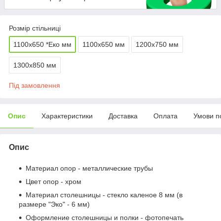
Розмір стільниці
1100х650 *Еко мм
1100х650 мм
1200х750 мм
1300х850 мм
Під замовлення
Опис
Характеристики
Доставка
Оплата
Умови п
Опис
Материал опор - металлические трубы
Цвет опор - хром
Материал столешницы - стекло каленое 8 мм (в
размере "Эко" - 6 мм)
Оформление столешницы и полки - фотопечать