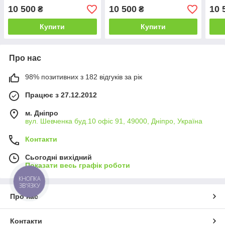
berry 1100х650*Еко мм
Coffee 1100х650*Еко мм
Coff
10 500
10 500
10 
₴
₴
(БЦ-Стіл ТМ)
(БЦ-Стіл ТМ)
1100
ТМ)
Купити
Купити
Про нас
98% позитивних з 182 відгуків за рік
Працює з 27.12.2012
м. Дніпро
вул. Шевченка буд.10 офіс 91, 49000, Дніпро, Україна
Контакти
Сьогодні вихідний
Показати весь графік роботи
КНОПКА
ЗВ'ЯЗКУ
Про нас
Контакти