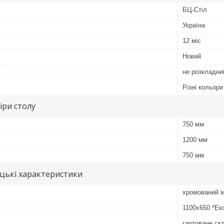
БЦ-Стіл
Україна
12 міс
Новий
у
не розкладни
Різні кольори
іри столу
750 мм
1200 мм
750 мм
цькі характеристики
хромований 
1100х650 *Ек
гартоване ск