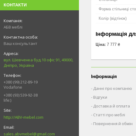
КОНТАКТИ
Форма стільниці ст
Колір (відтінок)
АБВ меблі
Інформація дл
Ваш консультант
Ціна:
7 777 ₴
вул. Шевченка буд.10 офіс 91, 49000,
Дніпро, Україна
Інформація
+380 (99) 212-89-19
Vodafone
Данні про компанію
+380 (93) 539-92-38
Відгуки
life:)
Доставка й оплата
Статті про меблі
http://ABV-mebel.com
Повернення й обмін
sales.abvmebel@gmail.com