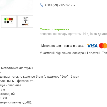
+380 (99) 212-89-19
повернення товару протягом 14 днів
за домо
У компанії підключені електронні платежі. Те
- металлические трубы
м
ницы - стекло каленое 8 мм (в размере "Эко" - 6 мм)
олешницы - фотопечать
цы - овальная
5 см
розкладний
75 см
зміри стільниці (ДхШ):