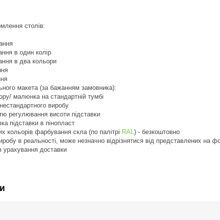
млення столів:
ання
ння в один колір
ання в два кольори
ння
ння
ьного макета (за бажанням замовника):
ьору/ малюнка на стандартній тумбі
 нестандартного виробу
стю регулювання висоти підставки
вка підставки в пінопласт
их кольорів фарбування скла (по палітрі
RAL
) - безкоштовно
виробу в реальності, може незначно відрізнятися від представлених на ф
з урахування доставки
и