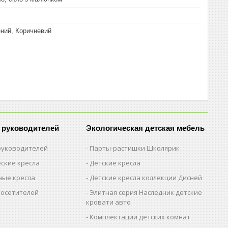
ний, Коричневий
 руководителей
Экологическая детская мебель
 руководителей
Парты-растишки Школярик
ские кресла
Детские кресла
ые кресла
Детские кресла коллекции Дисней
посетителей
Элитная серия Наследник детские
кровати авто
Комплектации детских комнат