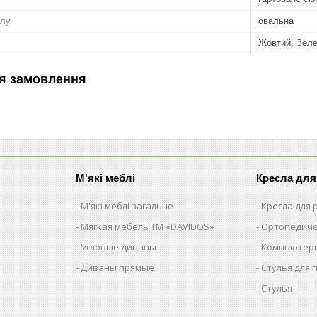
олу
овальна
Жовтий, Зеле
я замовлення
М'які меблі
Кресла для
М'які меблі загальне
Кресла для
Мягкая мебель ТМ «DAVIDOS»
Ортопедиче
Угловые диваны
Компьютерн
Диваны прямые
Стулья для 
Стулья