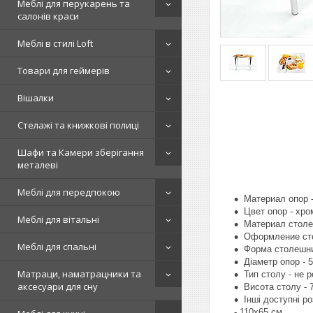
Меблі для перукарень та
салонів краси
Меблі в стилі Loft
Товари для геймерів
Вішалки
Стелажі та книжкові полиці
Шафи та Камери зберігання
металеві
Меблі для передпокою
Материал опор 
Цвет опор - хро
Меблі для вітальні
Материал столеш
Оформление ст
Меблі для спальні
Форма столешни
Діаметр опор - 
Матраци, наматрацники та
Тип столу - не 
аксесуари для сну
Висота столу - 
Інші доступні ро
- 110х65 см