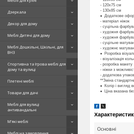
Меблі для кухні
- 120х75 см
- 130х85 см
Дзеркала
Додаткове офор
- матеріал ніжок
Декор для дому
- суцільна фарбув
- художня фарбува
Меблі Дитячі для дому
- художня фарбув
- суцільне матува
Меблі Дошкільні, Шкільні, для
- художнє матува
ВНЗ
Розробка візуал
- візуалізація кол
Спортивна та Ігрова меблі для
- розробка макету
дому та вулиці
- ніжки з можливі
- додаткова упако
**Зміна стандартн
Плетені меблі
Колір і вигляд 
Ціна вказана бе
Товари для дачі
Меблі для вулиці
антивандальні
Характеристик
М'які меблі
Основні
Меблі на замовлення