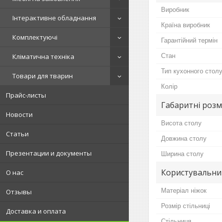
Виробник
Інтерактивне обладнання
Країна виробник
Комплектуючі
Гарантійний термін
Стан
Кліматична техніка
Тип кухонного стол
Товари для тварин
Колір
Прайс-листы
Габаритні розм
Новости
Висота столу
Статьи
Довжина столу
Презентации и документы
Ширина столу
Користувальни
О нас
Матеріал ніжок
Отзывы
Розмір стільниці
Доставка и оплата
Стільниця