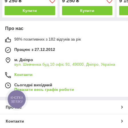
9 250
9 250
9 1
₴
₴
ТМ)
ТМ)
ТМ)
Купити
Купити
Про нас
98% позитивних з 182 відгуків за рік
Працює з 27.12.2012
м. Дніпро
вул. Шевченка буд.10 офіс 91, 49000, Дніпро, Україна
Контакти
Сьогодні вихідний
Показати весь графік роботи
КНОПКА
ЗВ'ЯЗКУ
Про нас
Контакти