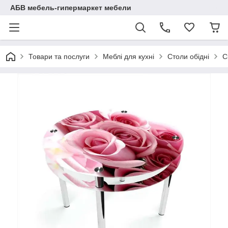
АБВ мебель-гипермаркет мебели
Товари та послуги
Меблі для кухні
Столи обідні
С