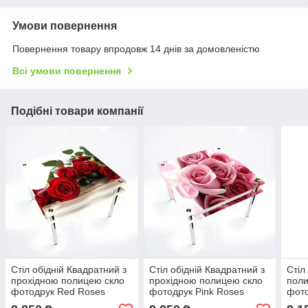
Умови повернення
Повернення товару впродовж 14 днів за домовленістю
Всі умови повернення
Подібні товари компанії
Стіл обідній Квадратний з
Стіл обідній Квадратний з
Стіл
прохідною полицею скло
прохідною полицею скло
поли
фотодрук Red Roses
фотодрук Pink Roses
фото
700х700*Еко мм (БЦ-Стіл
700х700*Еко мм (БЦ-Стіл
700х