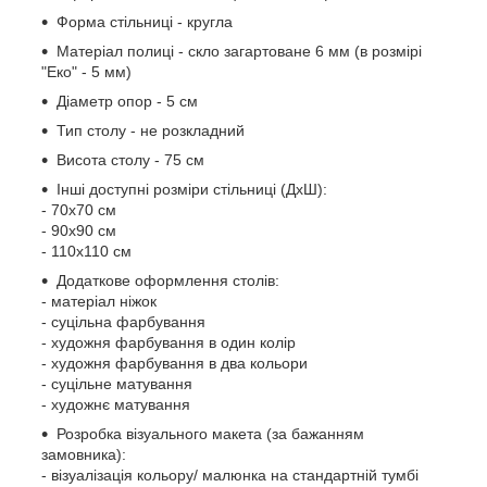
Форма стільниці - кругла
Матеріал полиці - скло загартоване 6 мм (в розмірі
"Еко" - 5 мм)
Діаметр опор - 5 см
Тип столу - не розкладний
Висота столу - 75 см
Інші доступні розміри стільниці (ДхШ):
- 70х70 см
- 90х90 см
- 110х110 см
Додаткове оформлення столів:
- матеріал ніжок
- суцільна фарбування
- художня фарбування в один колір
- художня фарбування в два кольори
- суцільне матування
- художнє матування
Розробка візуального макета (за бажанням
замовника):
- візуалізація кольору/ малюнка на стандартній тумбі