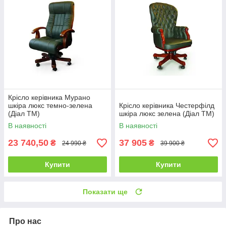
Крісло керівника Мурано
шкіра люкс темно-зелена
Крісло керівника Честерфілд
(Діал ТМ)
шкіра люкс зелена (Діал ТМ)
В наявності
В наявності
23 740,50
37 905
₴
₴
24 990 ₴
39 900 ₴
Купити
Купити
Показати ще
Про нас