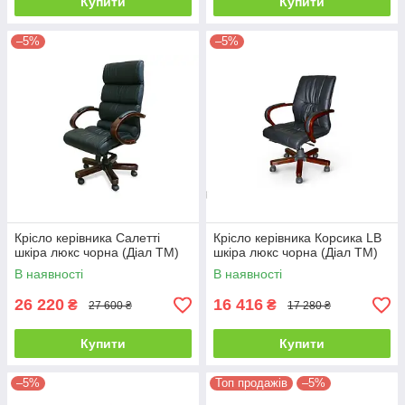
Купити
Купити
–5%
–5%
Крісло керівника Салетті
Крісло керівника Корсика LB
шкіра люкс чорна (Діал ТМ)
шкіра люкс чорна (Діал ТМ)
В наявності
В наявності
26 220
16 416
₴
₴
27 600 ₴
17 280 ₴
Купити
Купити
–5%
Топ продажів
–5%