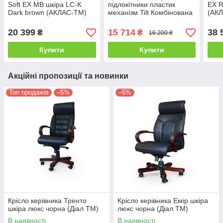
Soft EX MB шкіра LC-K
підлокітники пластик
EX R
Dark brown (АКЛАС-ТМ)
механізм Tilt Комбінована
(АК
Шкіра Люкс Чорна
(Richman ТМ)
20 399
15 714
38 
₴
₴
16 200 ₴
Купити
Купити
Акційні пропозиції та новинки
Топ продажів
–5%
–5%
Крісло керівника Тренто
Крісло керівника Емір шкіра
шкіра люкс чорна (Діал ТМ)
люкс чорна (Діал ТМ)
В наявності
В наявності