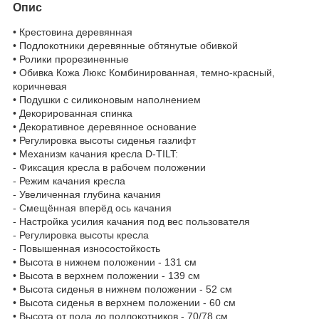
Опис
• Крестовина деревянная
• Подлокотники деревянные обтянутые обивкой
• Ролики прорезиненные
• Обивка Кожа Люкс Комбинированная, темно-красный,
коричневая
• Подушки с силиконовым наполнением
• Декорированная спинка
• Декоративное деревянное основание
• Регулировка высоты сиденья газлифт
• Механизм качания кресла D-TILT:
- Фиксация кресла в рабочем положении
- Режим качания кресла
- Увеличенная глубина качания
- Смещённая вперёд ось качания
- Настройка усилия качания под вес пользователя
- Регулировка высоты кресла
- Повышенная износостойкость
• Высота в нижнем положении - 131 см
• Высота в верхнем положении - 139 см
• Высота сиденья в нижнем положении - 52 см
• Высота сиденья в верхнем положении - 60 см
• Высота от пола до подлокотников - 70/78 см