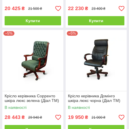
20 425
22 230
₴
₴
21 500 ₴
23 400 ₴
Купити
Купити
–5%
–5%
Крісло керівника Сорренто
Крісло керівника Домінго
шкіра люкс зелена (Діал ТМ)
шкіра люкс чорна (Діал ТМ)
В наявності
В наявності
28 443
19 950
₴
₴
29 940 ₴
21 000 ₴