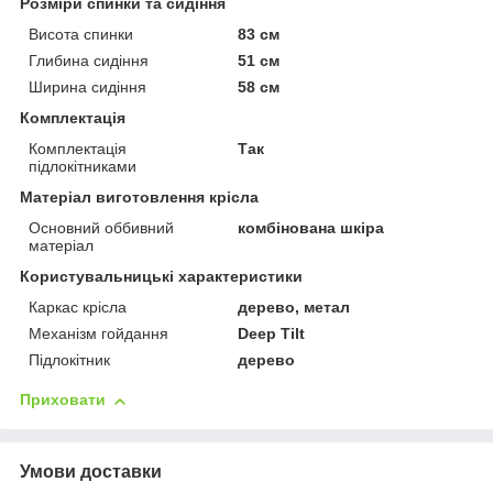
Розміри спинки та сидіння
Висота спинки
83 см
Глибина сидіння
51 см
Ширина сидіння
58 см
Комплектація
Комплектація
Так
підлокітниками
Матеріал виготовлення крісла
Основний оббивний
комбінована шкіра
матеріал
Користувальницькі характеристики
Каркас крісла
дерево, метал
Механізм гойдання
Deep Tilt
Підлокітник
дерево
Приховати
Умови доставки