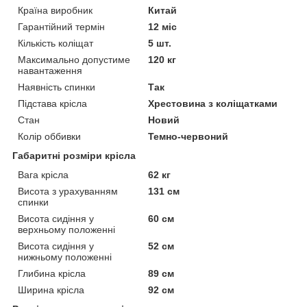
Країна виробник
Китай
Гарантійний термін
12 міс
Кількість коліщат
5 шт.
Максимально допустиме
120 кг
навантаження
Наявність спинки
Так
Підстава крісла
Хрестовина з коліщатками
Стан
Новий
Колір оббивки
Темно-червоний
Габаритні розміри крісла
Вага крісла
62 кг
Висота з урахуванням
131 см
спинки
Висота сидіння у
60 см
верхньому положенні
Висота сидіння у
52 см
нижньому положенні
Глибина крісла
89 см
Ширина крісла
92 см