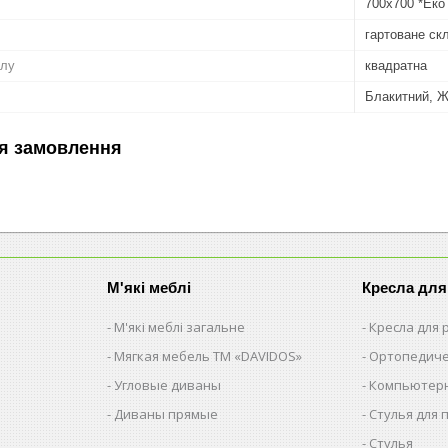
700х700 *Еко
гартоване ск
олу
квадратна
Блакитний, Ж
я замовлення
М'які меблі
Кресла для
М'які меблі загальне
Кресла для
Мягкая мебель ТМ «DAVIDOS»
Ортопедиче
Угловые диваны
Компьютерн
Диваны прямые
Стулья для 
Стулья