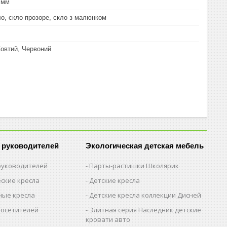
 мм
ло, скло прозоре, скло з малюнком
овтий, Червоний
 руководителей
Экологическая детская мебель
 руководителей
Парты-растишки Школярик
ские кресла
Детские кресла
ые кресла
Детские кресла коллекции Дисней
посетителей
Элитная серия Наследник детские
кровати авто