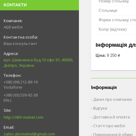
Розмір стільниці
КОНТАКТИ
Стільниця
Форма стільниці ст
АБВ меблі
Колір (відтінок)
Ваш консультант
Інформація дл
Ціна:
9 250 ₴
вул. Шевченка буд.10 офіс 91, 49000,
Дніпро, Україна
+380 (99) 212-89-19
Vodafone
Інформація
+380 (93) 539-92-38
Данні про компанію
life:)
Відгуки
Доставка й оплата
http://ABV-mebel.com
Статті про меблі
sales.abvmebel@gmail.com
Повернення й обмін