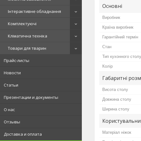
Основні
Інтерактивне обладнання
Виробник
Комплектуючі
Країна виробник
Кліматична техніка
Гарантійний термін
Стан
Товари для тварин
Тип кухонного стол
Прайс-листы
Колір
Новости
Габаритні розм
Статьи
Висота столу
Презентации и документы
Довжина столу
Ширина столу
О нас
Користувальни
Отзывы
Матеріал ніжок
Доставка и оплата