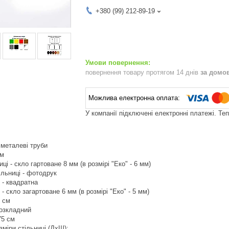
+380 (99) 212-89-19
повернення товару протягом 14 днів
за домо
У компанії підключені електронні платежі. Те
 металеві труби
ом
ці - скло гартоване 8 мм (в розмірі "Еко" - 6 мм)
льниці - фотодрук
 - квадратна
- скло загартоване 6 мм (в розмірі "Еко" - 5 мм)
5 см
розкладний
75 см
зміри стільниці (ДхШ):