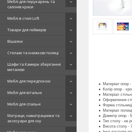
Меблі для перукарень та
салонів краси
Меблі в стилі Loft
Товари для геймерів
Вішалки
Стелажі та книжкові полиці
Шафи та Камери зберігання
металеві
Меблі для передпокою
Матеріал опор -
Колір опор - хр
Меблі для вітальні
Матеріал стільни
Оформлення сті
Меблі для спальні
Форма стільниці
Матеріал полиці 
Матраци, наматрацники та
Діаметр опор - 
аксесуари для сну
Тип столу - не 
Висота столу - 
Інші доступні ро