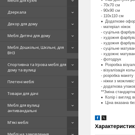
Меблі для кухні
- 70х70 см
- 90х90 см
Дзеркала
- 110х110 см
Додаткове офор
Декор для дому
- матеріал ніжок
- суцільна фарбув
Меблі Дитячі для дому
- художня фарбува
- художня фарбув
Меблі Дошкільні, Шкільні, для
- суцільне матува
ВНЗ
- художнє матува
- фотодрук
Спортивна та Ігрова меблі для
Розробка візуал
дому та вулиці
- візуалізація кол
- розробка макету
- ніжки з можливі
Плетені меблі
- додаткова упако
**Зміна стандартн
Товари для дачі
Колір і вигляд 
Ціна вказана бе
Меблі для вулиці
антивандальні
М'які меблі
Характеристик
Меблі на замовлення