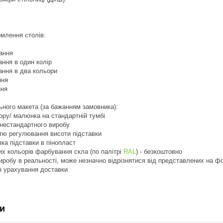
млення столів:
ання
ння в один колір
ання в два кольори
ння
ння
ьного макета (за бажанням замовника):
ьору/ малюнка на стандартній тумбі
 нестандартного виробу
стю регулювання висоти підставки
вка підставки в пінопласт
их кольорів фарбування скла (по палітрі
RAL
) - безкоштовно
виробу в реальності, може незначно відрізнятися від представлених на ф
з урахування доставки
и