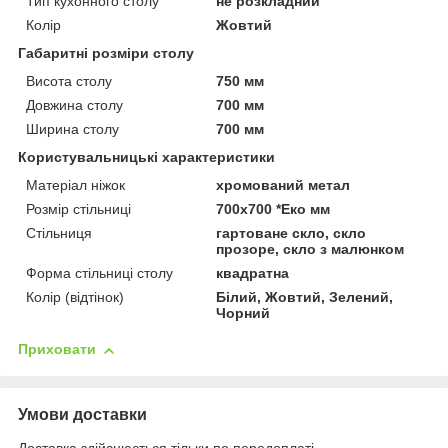
Тип кухонного столу
не розкладний
Колір
Жовтий
Габаритні розміри столу
Висота столу
750 мм
Довжина столу
700 мм
Ширина столу
700 мм
Користувальницькі характеристики
Матеріал ніжок
хромований метал
Розмір стільниці
700х700 *Еко мм
Стільниця
гартоване скло, скло
прозоре, скло з малюнком
Форма стільниці столу
квадратна
Колір (відтінок)
Білий, Жовтий, Зелений,
Чорний
Приховати
Умови доставки