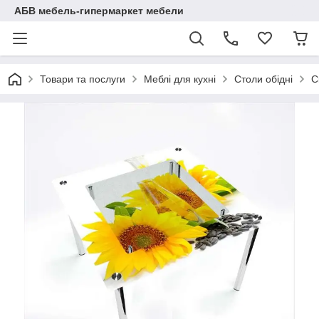
АБВ мебель-гипермаркет мебели
Товари та послуги
Меблі для кухні
Столи обідні
С