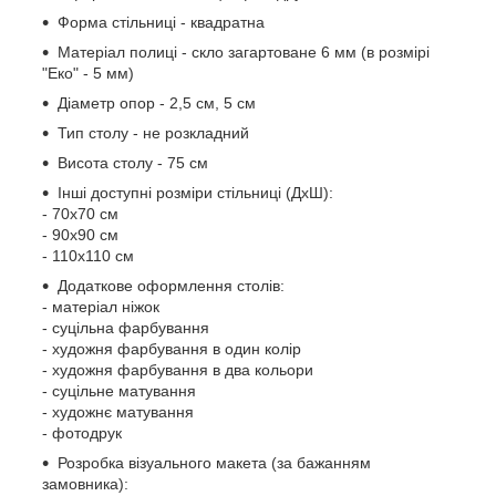
Форма стільниці - квадратна
Матеріал полиці - скло загартоване 6 мм (в розмірі
"Еко" - 5 мм)
Діаметр опор - 2,5 см, 5 см
Тип столу - не розкладний
Висота столу - 75 см
Інші доступні розміри стільниці (ДхШ):
- 70х70 см
- 90х90 см
- 110х110 см
Додаткове оформлення столів:
- матеріал ніжок
- суцільна фарбування
- художня фарбування в один колір
- художня фарбування в два кольори
- суцільне матування
- художнє матування
- фотодрук
Розробка візуального макета (за бажанням
замовника):