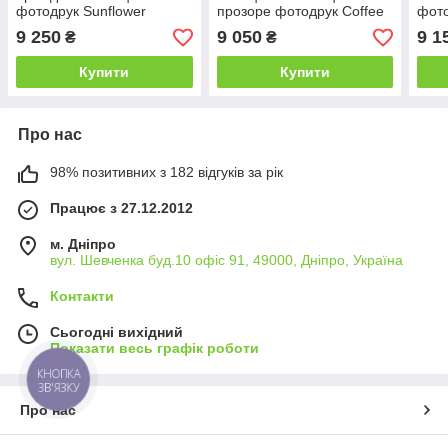
фотодрук Sunflower
прозоре фотодрук Coffee
фото
700х700*Еко мм (БЦ-Стіл
700х700*Еко мм (БЦ-Стіл
700х
9 250
9 050
9 1
₴
₴
ТМ)
ТМ)
ТМ)
Купити
Купити
Про нас
98% позитивних з 182 відгуків за рік
Працює з 27.12.2012
м. Дніпро
вул. Шевченка буд.10 офіс 91, 49000, Дніпро, Україна
Контакти
Сьогодні вихідний
Показати весь графік роботи
КНОПКА
ЗВ'ЯЗКУ
Про нас