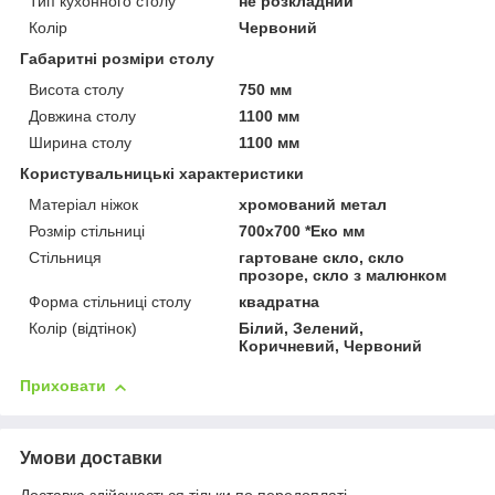
Тип кухонного столу
не розкладний
Колір
Червоний
Габаритні розміри столу
Висота столу
750 мм
Довжина столу
1100 мм
Ширина столу
1100 мм
Користувальницькі характеристики
Матеріал ніжок
хромований метал
Розмір стільниці
700х700 *Еко мм
Стільниця
гартоване скло, скло
прозоре, скло з малюнком
Форма стільниці столу
квадратна
Колір (відтінок)
Білий, Зелений,
Коричневий, Червоний
Приховати
Умови доставки