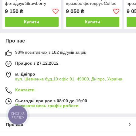
фотодрук Strawberry
прозоре фотодрук Coffee
проз
700х700*Еко мм (БЦ-Стіл
700х700*Еко мм (БЦ-Стіл
700х
9 150
9 050
9 0
₴
₴
ТМ)
ТМ)
ТМ)
Купити
Купити
Про нас
98% позитивних з 182 відгуків за рік
Працює з 27.12.2012
м. Дніпро
вул. Шевченка буд.10 офіс 91, 49000, Дніпро, Україна
Контакти
Сьогодні працює з 08:00 до 19:00
Показати весь графік роботи
КНОПКА
ЗВ'ЯЗКУ
Про нас