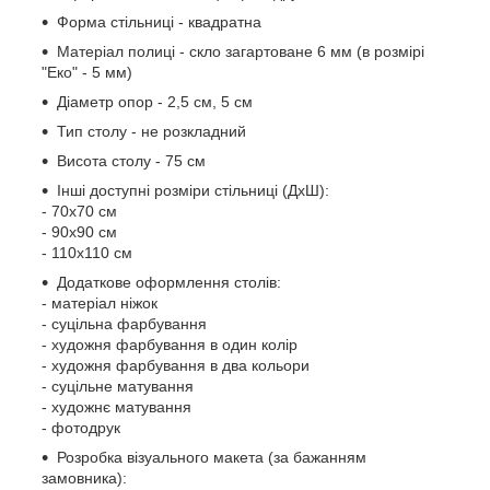
Форма стільниці - квадратна
Матеріал полиці - скло загартоване 6 мм (в розмірі
"Еко" - 5 мм)
Діаметр опор - 2,5 см, 5 см
Тип столу - не розкладний
Висота столу - 75 см
Інші доступні розміри стільниці (ДхШ):
- 70х70 см
- 90х90 см
- 110х110 см
Додаткове оформлення столів:
- матеріал ніжок
- суцільна фарбування
- художня фарбування в один колір
- художня фарбування в два кольори
- суцільне матування
- художнє матування
- фотодрук
Розробка візуального макета (за бажанням
замовника):