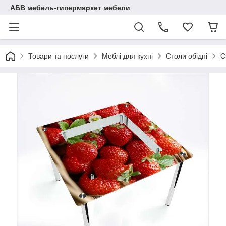
АБВ мебель-гипермаркет мебели
Товари та послуги
Меблі для кухні
Столи обідні
С