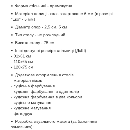
Форма стільниці - прямокутна
Матеріал полиці - скло загартоване 6 мм (в розмірі
"Еко" - 5 мм)
Діаметр опор - 2,5 см, 5 см
Тип столу - не розкладний
Висота столу - 75 см
Інші доступні розміри стільниці (ДхШ):
- 91х61 см
- 110х65 см
- 120х75 см
Додаткове оформлення столів:
- матеріал ніжок
- суцільна фарбування
- художня фарбування в один колір
- художня фарбування в два кольори
- суцільне матування
- художнє матування
- фотодрук
Розробка візуального макета (за бажанням
замовника):