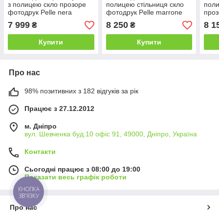
з полицею скло прозоре
полицею стільниця скло
поли
фотодрук Pelle nera
фотодрук Pelle marrone
проз
910х610*Еко мм (БЦ-Стіл
910х610 *Еко мм (БЦ-Стіл
ross
7 999
8 250
8 1
₴
₴
ТМ)
ТМ)
(БЦ-
Купити
Купити
Про нас
98% позитивних з 182 відгуків за рік
Працює з 27.12.2012
м. Дніпро
вул. Шевченка буд.10 офіс 91, 49000, Дніпро, Україна
Контакти
Сьогодні працює з 08:00 до 19:00
Показати весь графік роботи
КНОПКА
ЗВ'ЯЗКУ
Про нас