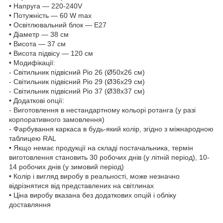
• Напруга — 220-240V
• Потужність — 60 W max
• Освітлювальний блок — Е27
• Діаметр — 38 см
• Висота — 37 см
• Висота підвісу — 120 см
• Модифікації:
- Світильник підвісний Ріо 26 (Ø50х26 см)
- Світильник підвісний Ріо 29 (Ø36х29 см)
- Світильник підвісний Ріо 37 (Ø38х37 см)
• Додаткові опції:
- Виготовлення в нестандартному кольорі ротанга (у разі
корпоративного замовлення)
- Фарбування каркаса в будь-який колір, згідно з міжнародною
таблицею RAL
• Якщо немає продукції на складі постачальника, термін
виготовлення становить 30 робочих днів (у літній період), 10-
14 робочих днів (у зимовий період)
• Колір і вигляд виробу в реальності, може незначно
відрізнятися від представлених на світлинах
• Ціна виробу вказана без додаткових опцій і обліку
доставляння