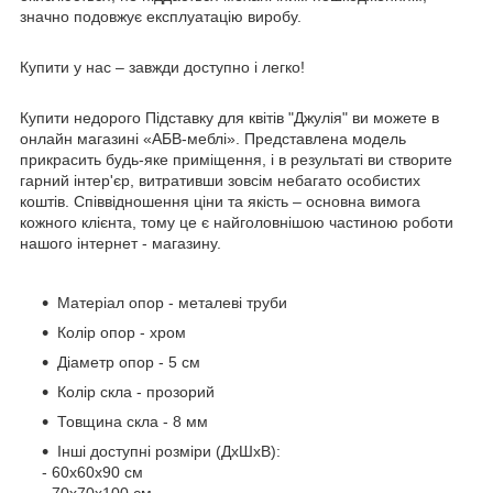
значно подовжує експлуатацію виробу.
Купити у нас – завжди доступно і легко!
Купити недорого Підставку для квітів "Джулія" ви можете в
онлайн магазині «АБВ-меблі». Представлена модель
прикрасить будь-яке приміщення, і в результаті ви створите
гарний інтер'єр, витративши зовсім небагато особистих
коштів. Співвідношення ціни та якість – основна вимога
кожного клієнта, тому це є найголовнішою частиною роботи
нашого інтернет - магазину.
Матеріал опор - металеві труби
Колір опор - хром
Діаметр опор - 5 см
Колір скла - прозорий
Товщина скла - 8 мм
Інші доступні розміри (ДхШхВ):
- 60х60х90 см