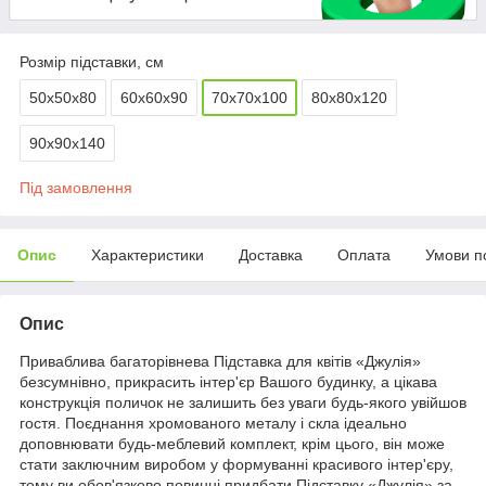
Розмір підставки, см
50х50х80
60х60х90
70х70х100
80х80х120
90х90х140
Під замовлення
Опис
Характеристики
Доставка
Оплата
Умови п
Опис
Приваблива багаторівнева Підставка для квітів «Джулія»
безсумнівно, прикрасить інтер'єр Вашого будинку, а цікава
конструкція поличок не залишить без уваги будь-якого увійшов
гостя. Поєднання хромованого металу і скла ідеально
доповнювати будь-меблевий комплект, крім цього, він може
стати заключним виробом у формуванні красивого інтер'єру,
тому ви обов'язково повинні придбати Підставку «Джулія» за