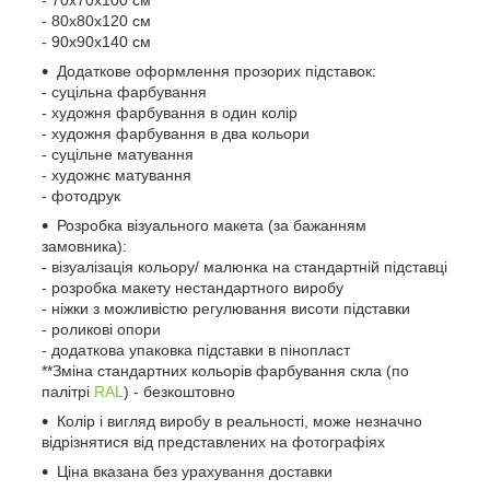
- 70х70х100 см
- 80х80х120 см
- 90х90х140 см
Додаткове оформлення прозорих підставок:
- суцільна фарбування
- художня фарбування в один колір
- художня фарбування в два кольори
- суцільне матування
- художнє матування
- фотодрук
Розробка візуального макета (за бажанням
замовника):
- візуалізація кольору/ малюнка на стандартній підставці
- розробка макету нестандартного виробу
- ніжки з можливістю регулювання висоти підставки
- роликові опори
- додаткова упаковка підставки в пінопласт
**Зміна стандартних кольорів фарбування скла (по
палітрі
RAL
) - безкоштовно
Колір і вигляд виробу в реальності, може незначно
відрізнятися від представлених на фотографіях
Ціна вказана без урахування доставки