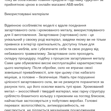
прийнятною ціною в онлайн магазині АБВ-меблі.
Використовувані матеріали
Відмінною особливістю моделі є вдале поєднання
загартованого скла і хромованого металу, використовуваного
для її виготовлення. Загартоване (гартоване) скло - це
унікальний у своєму роді матеріал, завдяки якому ви не тільки
привнесе в інтер'єр оригінальність, доступну тільки для
скляних меблів, але і убезпечите себе та свою родину від
небажаного травматизму. Загартоване скло проходить
складну процедуру, подібну з процесом загартування металу.
Саме цим обумовлені високі експлуатаційні характеристики
цього матеріалу. Після обробки, скло не втрачає своєї
зовнішньої привабливості, але при цьому стає набагато
міцніше, а головне – безпечніше. Навіть при порушенні
цілісності загартованого скла, ви не ризикуєте поранитися за
рахунок того, що його осколки мають тупі краю. Хромований
метал – зносостійкий і твердий матеріал, має гарну структуру
сріблясто-блакитного кольору з приємним на погляд блиском,
найчастіше застосовується у побутових виробах. Головні
переваги: вологостійкість, антикоррозийность, не
окислюється, не піддається механічним пошкодженням,