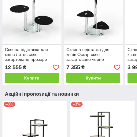
Скляна підставка для
Скляна підставка для
Скля
квітів Лотос скло
квітів Оскар скло
квіт
загартоване прозоре
загартоване чорне
зага
фарбування чорне
прозоре фарбування
45х3
12 555
7 355
3 9
₴
₴
80х80х70 см (БЦ-стіл ТМ)
55х55х70 см (БЦ-стіл ТМ)
Купити
Купити
Акційні пропозиції та новинки
–3%
–3%