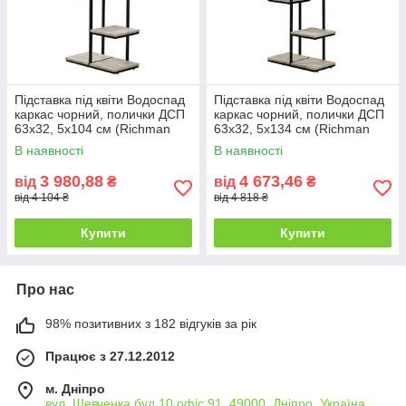
Підставка під квіти Водоспад
Підставка під квіти Водоспад
каркас чорний, полички ДСП
каркас чорний, полички ДСП
63х32, 5х104 см (Richman
63х32, 5х134 см (Richman
ТМ)
ТМ)
В наявності
В наявності
3 980,88
4 673,46
від
₴
від
₴
від 4 104 ₴
від 4 818 ₴
Купити
Купити
Про нас
98% позитивних з 182 відгуків за рік
Працює з 27.12.2012
м. Дніпро
вул. Шевченка буд.10 офіс 91, 49000, Дніпро, Україна