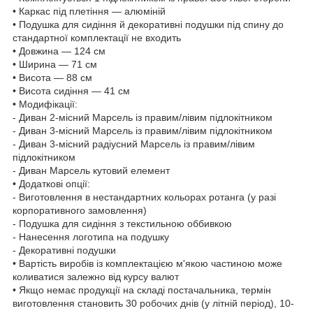
• Каркас під плетіння — алюміній
• Подушка для сидіння й декоративні подушки під спину до
стандартної комплектації не входить
• Довжина — 124 см
• Ширина — 71 см
• Висота — 88 см
• Висота сидіння — 41 см
• Модифікації:
- Диван 2-місний Марсель із правим/лівим підлокітником
- Диван 3-місний Марсель із правим/лівим підлокітником
- Диван 3-місний радіусний Марсель із правим/лівим
підлокітником
- Диван Марсель кутовий елемент
• Додаткові опції:
- Виготовлення в нестандартних кольорах ротанга (у разі
корпоративного замовлення)
- Подушка для сидіння з текстильною оббивкою
- Нанесення логотипа на подушку
- Декоративні подушки
• Вартість виробів із комплектацією м'якою частиною може
коливатися залежно від курсу валют
• Якщо немає продукції на складі постачальника, термін
виготовлення становить 30 робочих днів (у літній період), 10-