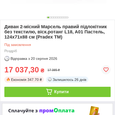
Диван 2-місний Марсель правий підлокітник
без текстилю, віск.ротанг L18, A01 Пастель,
124х71х88 см (Pradex ТМ)
Під замовлення
Роздріб
Відправка з
20 серпня 2026
17 037,30
₴
17 385 ₴
Економія
347.70 ₴
Залишилось
26 днів
Купити