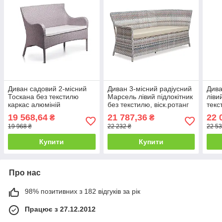
Диван садовий 2-місний
Диван 3-місний радіусний
Дива
Тоскана без текстилю
Марсель лівий підлокітник
ліви
каркас алюміній
без текстилю, віск.ротанг
текс
віск.ротанг L12, A01,
Пастель, 190х71х87 см
A01 
19 568,64
21 787,36
22 
₴
₴
124х66х90 см (Pradex ТМ)
(Pradex ТМ)
см (
19 968 ₴
22 232 ₴
22 53
Купити
Купити
Про нас
98% позитивних з 182 відгуків за рік
Працює з 27.12.2012