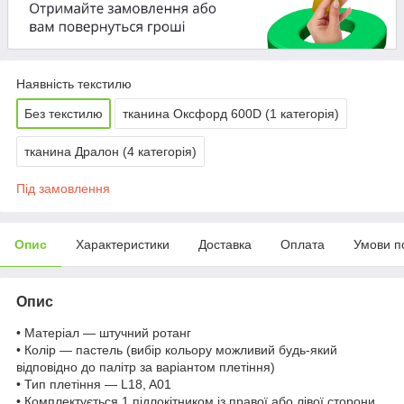
Наявність текстилю
Без текстилю
тканина Оксфорд 600D (1 категорія)
тканина Дралон (4 категорія)
Під замовлення
Опис
Характеристики
Доставка
Оплата
Умови п
Опис
• Матеріал — штучний ротанг
• Колір — пастель (вибір кольору можливий будь-який
відповідно до палітр за варіантом плетіння)
• Тип плетіння — L18, A01
• Комплектується 1 підлокітником із правої або лівої сторони