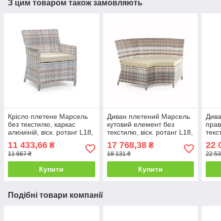
З цим товаром також замовляють
Крісло плетене Марсель
Диван плетений Марсель
Дива
без текстилю, каркас
кутовий елемент без
прав
алюміній, віск. ротанг L18,
текстилю, віск. ротанг L18,
текс
A01 Пастель (Pradex ТМ)
A01 Пастель, 111х111х88
A01 
11 433,66
17 768,38
22 
₴
₴
см (Pradex ТМ)
см (
11 667 ₴
18 131 ₴
22 53
Купити
Купити
Подібні товари компанії