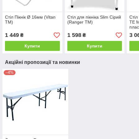
Стіл Пікнік Ø 16мм (Vitan
Стіл для пікніка Slim Сірий
Стіл
TM)
(Ranger TM)
TE 
плас
1200
1 449
1 598
3 0
₴
₴
Eco
Купити
Купити
Акційні пропозиції та новинки
–4%