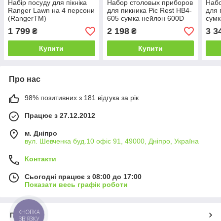
Набір посуду для пікніка
Набор столовых приборов
Набо
Ranger Lawn на 4 персони
для пикника Pic Rest НВ4-
для 
(RangerTM)
605 сумка нейлон 600D
сумк
зеленый с коричневым
темн
1 799
2 198
3 3
₴
₴
(Ranger TM)
(Tim
Купити
Купити
Про нас
98% позитивних з 181 відгука за рік
Працює з 27.12.2012
м. Дніпро
вул. Шевченка буд.10 офіс 91, 49000, Дніпро, Україна
Контакти
Сьогодні працює з 08:00 до 17:00
Показати весь графік роботи
КНОПКА
Про нас
ЗВ'ЯЗКУ