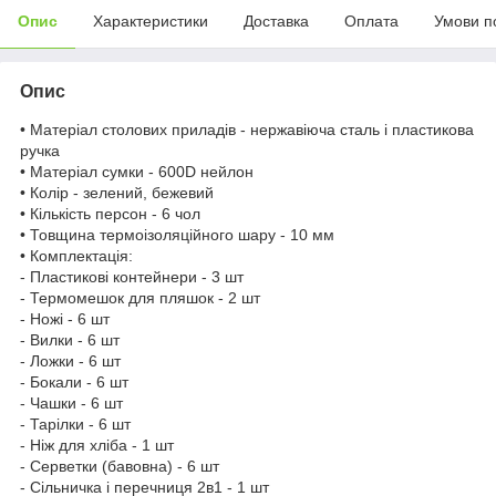
Опис
Характеристики
Доставка
Оплата
Умови п
Опис
• Матеріал столових приладів - нержавіюча сталь і пластикова
ручка
• Матеріал сумки - 600D нейлон
• Колір - зелений, бежевий
• Кількість персон - 6 чол
• Товщина термоізоляційного шару - 10 мм
• Комплектація:
- Пластикові контейнери - 3 шт
- Термомешок для пляшок - 2 шт
- Ножі - 6 шт
- Вилки - 6 шт
- Ложки - 6 шт
- Бокали - 6 шт
- Чашки - 6 шт
- Тарілки - 6 шт
- Ніж для хліба - 1 шт
- Серветки (бавовна) - 6 шт
- Сільничка і перечниця 2в1 - 1 шт