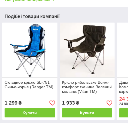
Подібні товари компанії
Складное крісло SL-751
Крісло рибальське Вояж-
Дива
Синьо-чорне (Ranger TM)
комфорт тканина Зелений
Комф
меланж (Vitan TM)
карк
віск
24 
200х
1 299
1 933
₴
₴
24 80
Купити
Купити