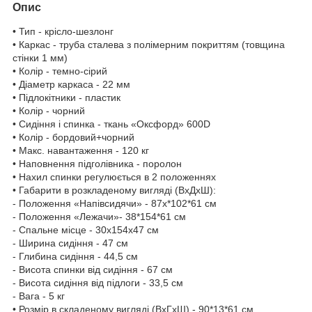
Опис
• Тип - крісло-шезлонг
• Каркас - труба сталева з полімерним покриттям (товщина
стінки 1 мм)
• Колір - темно-сірий
• Діаметр каркаса - 22 мм
• Підлокітники - пластик
• Колір - чорний
• Сидіння і спинка - ткань «Оксфорд» 600D
• Колір - бордовий+чорний
• Макс. навантаження - 120 кг
• Наповнення підголівника - поролон
• Нахил спинки регулюється в 2 положеннях
• Габарити в розкладеному вигляді (ВхДхШ):
- Положення «Напівсидячи» - 87х*102*61 см
- Положення «Лежачи»- 38*154*61 см
- Спальне місце - 30х154х47 см
- Ширина сидіння - 47 см
- Глибина сидіння - 44,5 см
- Висота спинки від сидіння - 67 см
- Висота сидіння від підлоги - 33,5 см
- Вага - 5 кг
• Розмір в складеному вигляді (ВхГхШ) - 90*13*61 см