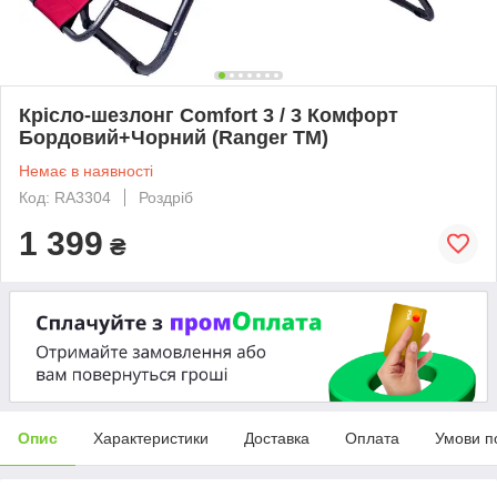
Крісло-шезлонг Comfort 3 / 3 Комфорт
Бордовий+Чорний (Ranger TM)
Немає в наявності
Код: RA3304
Роздріб
1 399
₴
Опис
Характеристики
Доставка
Оплата
Умови п