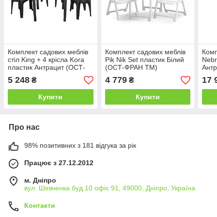
Комплект садових меблів
Комплект садових меблів
Комп
стіл King + 4 крісла Kora
Pik Nik Set пластик Білий
Nebr
пластик Антрацит (ОСТ-
(ОСТ-ФРАН ТМ)
Антр
ФРАН ТМ)
(ОС
5 248
4 779
17 
₴
₴
Купити
Купити
Про нас
98% позитивних з 181 відгука за рік
Працює з 27.12.2012
м. Дніпро
вул. Шевченка буд.10 офіс 91, 49000, Дніпро, Україна
Контакти