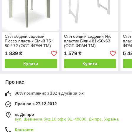
Стіл обідній садовий
Стіл обідній садовий Nik
Стіл
Fiocco пластик Білий 75 *
пластик Білий 81x56x63
плас
80 * 72 (ОСТ-ФРАН ТМ)
(ОСТ-ФРАН ТМ)
ФРА
1 839
1 579
5 4
₴
₴
Купити
Купити
Про нас
98% позитивних з 182 відгуків за рік
Працює з 27.12.2012
м. Дніпро
вул. Шевченка буд.10 офіс 91, 49000, Дніпро, Україна
Контакти