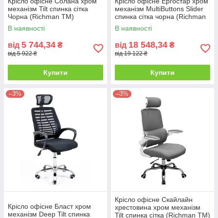
Крісло офісне Солана хром
Крісло офісне Ергостар хром
механізм Tilt спинка сітка
механізм MultiButtons Slider
Чорна (Richman ТМ)
спинка сітка чорна (Richman
ТМ)
В наявності
В наявності
5 744,34
18 548,34
від
₴
від
₴
від 5 922 ₴
від 19 122 ₴
Купити
Купити
–3%
–3%
Крісло офісне Скайлайн
Крісло офісне Бласт хром
хрестовина хром механізм
механізм Deep Tilt спинка
Tilt спинка сітка (Richman ТМ)