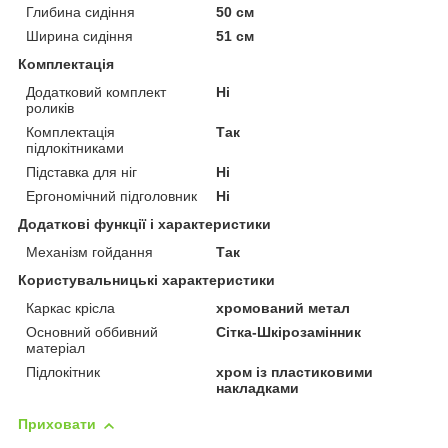
Глибина сидіння
50 см
Ширина сидіння
51 см
Комплектація
Додатковий комплект
Ні
роликів
Комплектація
Так
підлокітниками
Підставка для ніг
Ні
Ергономічний підголовник
Ні
Додаткові функції і характеристики
Механізм гойдання
Так
Користувальницькі характеристики
Каркас крісла
хромований метал
Основний оббивний
Сітка-Шкірозамінник
матеріал
Підлокітник
хром із пластиковими
накладками
Приховати