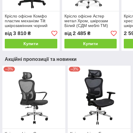
Крісло офісне Комфо
Крісло офісне Астер
Кріс
пластик механізм Tilt
метал Хром, шкірозам
хрес
шкірозамінник чорний
Білий (СДМ меблі-ТМ)
шкір
(СДМ меблі-ТМ)
(СДМ
3 810
2 485
2 5
від
₴
від
₴
Купити
Купити
Акційні пропозиції та новинки
–3%
–3%