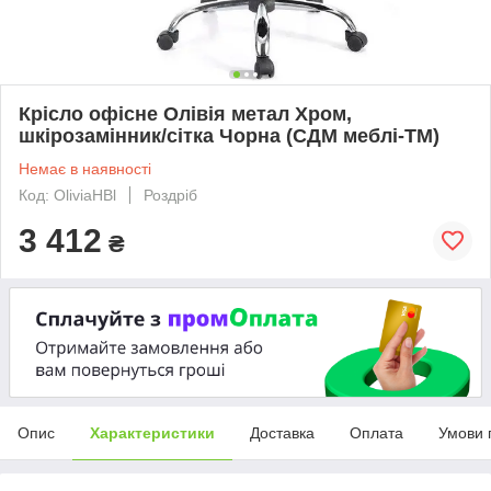
Крісло офісне Олівія метал Хром,
шкірозамінник/сітка Чорна (СДМ меблі-ТМ)
Немає в наявності
Код: OliviaHBl
Роздріб
3 412
₴
Опис
Характеристики
Доставка
Оплата
Умови 