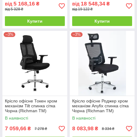
5 168,16
18 548,34
від
₴
від
₴
від 5 328 ₴
від 19 122 ₴
Купити
Купити
–3%
–3%
Крісло офісне Токен хром
Крісло офісне Роджер хром
механізм Tilt спинка сітка
механізм Anyfix спинка сітка
Чорна (Richman ТМ)
Чорна (Richman ТМ)
В наявності
В наявності
7 059,66
8 083,98
₴
₴
7 278 ₴
8 334 ₴