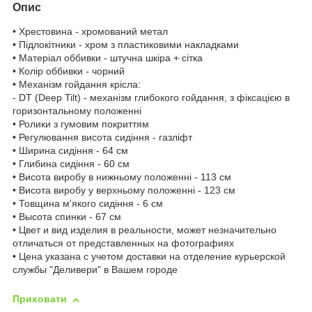
Опис
• Хрестовина - хромований метал
• Підлокітники - хром з пластиковими накладками
• Матеріал оббивки - штучна шкіра + сітка
• Колір оббивки - чорний
• Механізм гойдання крісла:
- DT (Deep Tilt) - механізм глибокого гойдання, з фіксацією в
горизонтальному положенні
• Ролики з гумовим покриттям
• Регулювання висота сидіння - газліфт
• Ширина сидіння - 64 см
• Глибина сидіння - 60 см
• Висота виробу в нижньому положенні - 113 см
• Висота виробу у верхньому положенні - 123 см
• Товщина м'якого сидіння - 6 см
• Высота спинки - 67 см
• Цвет и вид изделия в реальности, может незначительно
отличаться от представленных на фотографиях
• Цена указана с учетом доставки на отделение курьерской
службы "Деливери" в Вашем городе
Приховати