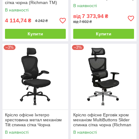
сітка чорна (Richman ТМ)
В наявності
В наявності
7 373,94
від
₴
4 114,74
₴
4 242 ₴
від 7 602 ₴
Купити
Купити
–3%
–3%
Крісло офісне Інтегро
Крісло офісне Ерговік хром
хрестовина метал механізм
механізм MultiButtons Slider
Tilt спинка сітка Чорна
спинка сітка чорна (Richman
(Richman ТМ)
ТМ)
В наявності
В наявності