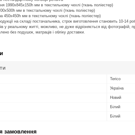
ня 1990x845x150h мм в текстильному чехлі (ткань поліестер)
700x500h мм в текстальному чохлі (ткань поліестер)
а 450x450h мм в текстильному чохлі (ткань поліестер)
продукції на складі постачальника, строк виготовлення становить 10-14 ро
обів у реальному житті, можливо, не дуже відрізняється від фотографій, 
лено без подушок, матраців і обліку доставки.
и
ути
Terico
Україна
Новий
Білий
Білий
я замовлення