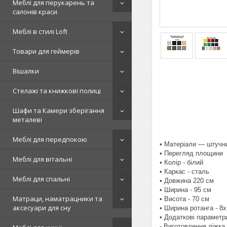
Меблі для перукарень та
салонів краси
Меблі в стилі Loft
Товари для геймерів
Вішалки
Стелажі та книжкові полиці
Шафи та Камери зберігання
металеві
Меблі для передпокою
• Матеріали — штучни
• Перегляд площини
Меблі для вітальні
• Колір - білий
• Каркас - сталь
Меблі для спальні
• Довжина 220 см
• Ширина - 95 см
Матраци, наматрацники та
• Висота - 70 см
аксесуари для сну
• Ширина ротанга - 8
• Додаткові параметри
- Виготовлення ліжка