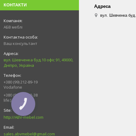
КОНТАКТИ
вул. Шевченка буд.
АБВ меблі
Ваш консультант
вул. Шевченка буд.10 офіс 91, 49000,
Дніпро, Україна
+380 (99) 212-89-19
Vodafone
+380 (93) 539-92-38
life:)
КНОПКА
ЗВ'ЯЗКУ
http://ABV-mebel.com
sales.abvmebel@gmail.com