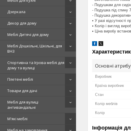
Меблі для кухні
- Подушкам для сидін
- Подушка під спину 
Дзеркала
- Подушка декоративн
• У разі відсутності 
Декор для дому
• Колір і вигляд вир
• Ціна виробу встанов
Меблі Дитячі для дому
Меблі Дошкільні, Шкільні, для
ВНЗ
Характеристик
Спортивна та Ігрова меблі для
Основні атриб
дому та вулиці
Виробник
Плетені меблі
Країна виробник
Товари для дачі
Стан
Меблі для вулиці
Колір меблів
антивандальні
Колір
М'які меблі
Інформація дл
Меблі на замовлення