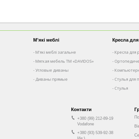
М'які меблі
Кресла для
М'які меблі загальне
Кресла для
Мягкая мебель ТМ «DAVIDOS»
Ортопедиче
Угловые диваны
Компьютерн
Диваны прямые
Стулья для 
Стулья
Г
По
+380 (99) 212-89-19
Vodafone
Ві
+380 (93) 539-92-38
Се
life:)