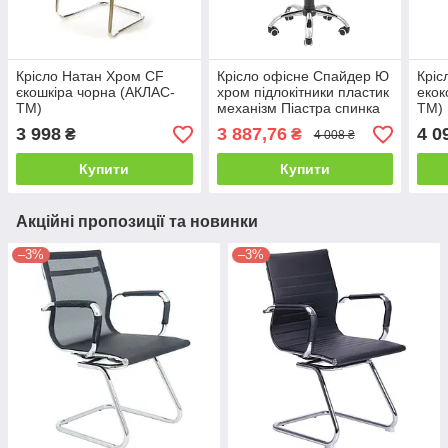
Крісло Натан Хром CF
Крісло офісне Спайдер Ю
Кріс
єкошкіра чорна (АКЛАС-
хром підлокітники пластик
екок
ТМ)
механізм Піастра спинка
ТМ)
сітка чорна (Richman ТМ)
3 998
3 887,76
4 0
₴
₴
4 008 ₴
Купити
Купити
Акційні пропозиції та новинки
–3%
–3%