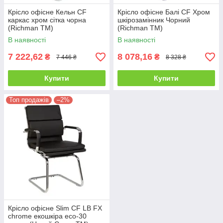
Крісло офісне Кельн СF
Крісло офісне Балі СF Хром
каркас хром сітка чорна
шкірозамінник Чорний
(Richman ТМ)
(Richman ТМ)
В наявності
В наявності
7 222,62
8 078,16
₴
₴
7 446 ₴
8 328 ₴
Купити
Купити
Топ продажів
–2%
Крісло офісне Slim CF LB FX
chrome екошкіра eco-30