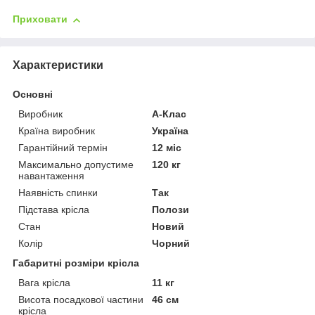
Приховати
Характеристики
Основні
Виробник
А-Клас
Країна виробник
Україна
Гарантійний термін
12 міс
Максимально допустиме
120 кг
навантаження
Наявність спинки
Так
Підстава крісла
Полози
Стан
Новий
Колір
Чорний
Габаритні розміри крісла
Вага крісла
11 кг
Висота посадкової частини
46 см
крісла