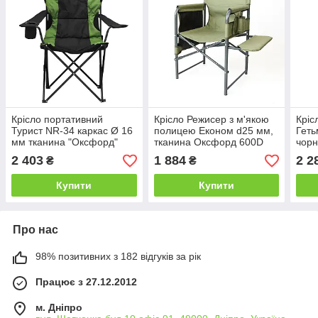
Крісло портативний
Крісло Режисер з м'якою
Кріс
Турист NR-34 каркас Ø 16
полицею Економ d25 мм,
Геть
мм тканина "Оксфорд"
тканина Оксфорд 600D
чорн
600D (Time EcoTM)
Хакі (Vitan TM)
Оксф
2 403
1 884
2 2
₴
₴
Купити
Купити
Про нас
98% позитивних з 182 відгуків за рік
Працює з 27.12.2012
м. Дніпро