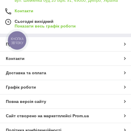
вул. Шевченка буд.10 офіс 91, 49000, Дніпро, Україна
Контакти
Сьогодні вихідний
Показати весь графік роботи
КНОПКА
ЗВ'ЯЗКУ
Про нас
Контакти
Доставка та оплата
Графік роботи
Повна версія сайту
Сайт створено на маркетплейсі
Prom.ua
Політика конфіденційності