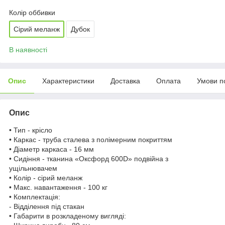
Колір оббивки
Сірий меланж
Дубок
В наявності
Опис
Характеристики
Доставка
Оплата
Умови п
Опис
• Тип - крісло
• Каркас - труба сталева з полімерним покриттям
• Діаметр каркаса - 16 мм
• Сидіння - тканина «Оксфорд 600D» подвійна з
ущільнювачем
• Колір - сірий меланж
• Макс. навантаження - 100 кг
• Комплектація:
- Відділення під стакан
• Габарити в розкладеному вигляді: