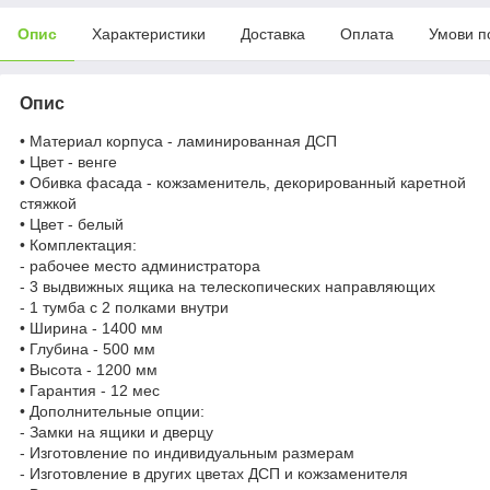
Опис
Характеристики
Доставка
Оплата
Умови п
Опис
• Материал корпуса - ламинированная ДСП
• Цвет - венге
• Обивка фасада - кожзаменитель, декорированный каретной
стяжкой
• Цвет - белый
• Комплектация:
- рабочее место администратора
- 3 выдвижных ящика на телескопических направляющих
- 1 тумба с 2 полками внутри
• Ширина - 1400 мм
• Глубина - 500 мм
• Высота - 1200 мм
• Гарантия - 12 мес
• Дополнительные опции:
- Замки на ящики и дверцу
- Изготовление по индивидуальным размерам
- Изготовление в других цветах ДСП и кожзаменителя