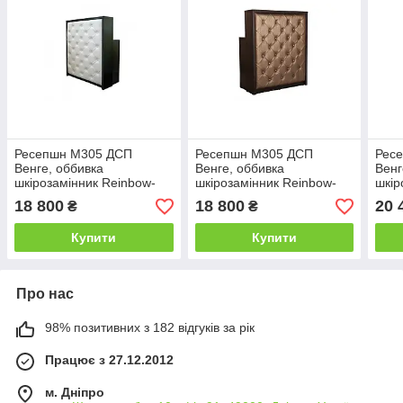
Ресепшн М305 ДСП
Ресепшн М305 ДСП
Рес
Венге, оббивка
Венге, оббивка
Венг
шкірозамінник Reinbow-
шкірозамінник Reinbow-
шкір
2501 з гудзиками (Markson
2518 з гудзиками (Markson
2518
18 800
18 800
20 
₴
₴
TM)
TM)
Купити
Купити
Про нас
98% позитивних з 182 відгуків за рік
Працює з 27.12.2012
м. Дніпро