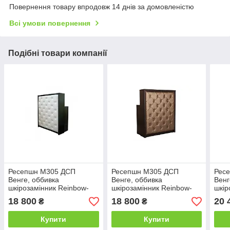
Повернення товару впродовж 14 днів за домовленістю
Всі умови повернення
Подібні товари компанії
Ресепшн М305 ДСП
Ресепшн М305 ДСП
Рес
Венге, оббивка
Венге, оббивка
Венг
шкірозамінник Reinbow-
шкірозамінник Reinbow-
шкір
2501 з гудзиками (Markson
2518 з гудзиками (Markson
2518
18 800
18 800
20 
₴
₴
TM)
TM)
Купити
Купити