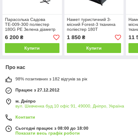
Парасолька Садова
Намет туристичний 3-
Наме
ТЕ-009-300 поліестер
місний Forest-3 тканина
місн
180G PE Зелена діаметр
поліестер 180Т
ткан
купола 3 метри (Time
205х195х120 см (Time
PU п
6 200
1 850
11 
₴
₴
EcoTM)
EcoTM)
см (
Купити
Купити
Про нас
98% позитивних з 182 відгуків за рік
Працює з 27.12.2012
м. Дніпро
вул. Шевченка буд.10 офіс 91, 49000, Дніпро, Україна
Контакти
Сьогодні працює з 08:00 до 18:00
Показати весь графік роботи