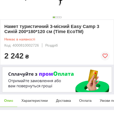
Намет туристичний 3-місний Easy Camp 3
Синій 200*180*120 см (Time EcoTM)
Немає в наявності
Код: 4000810002726
Роздріб
2 242
₴
Опис
Характеристики
Доставка
Оплата
Умови п