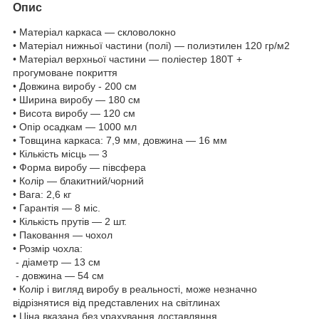
Опис
• Матеріал каркаса — скловолокно
• Матеріал нижньої частини (полі) — полиэтилен 120 гр/м2
• Матеріал верхньої частини — поліестер 180Т +
прогумоване покриття
• Довжина виробу - 200 см
• Ширина виробу — 180 см
• Висота виробу — 120 см
• Опір осадкам — 1000 мл
• Товщина каркаса: 7,9 мм, довжина — 16 мм
• Кількість місць — 3
• Форма виробу — півсфера
• Колір — блакитний/чорний
• Вага: 2,6 кг
• Гарантія — 8 міс.
• Кількість прутів — 2 шт.
• Паковання — чохол
• Розмір чохла:
- діаметр — 13 см
- довжина — 54 см
• Колір і вигляд виробу в реальності, може незначно
відрізнятися від представлених на світлинах
• Ціна вказана без урахування доставляння