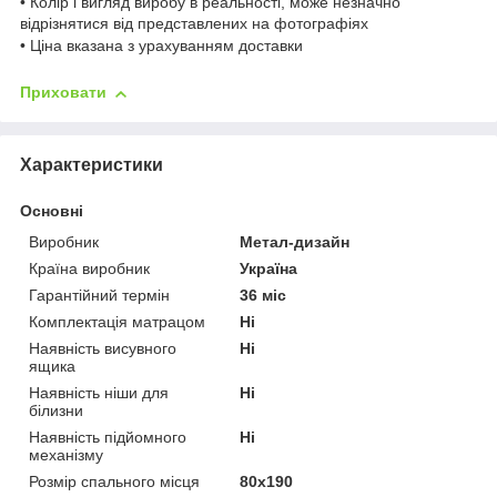
• Колір і вигляд виробу в реальності, може незначно
відрізнятися від представлених на фотографіях
• Ціна вказана з урахуванням доставки
Приховати
Характеристики
Основні
Виробник
Метал-дизайн
Країна виробник
Україна
Гарантійний термін
36 міс
Комплектація матрацом
Ні
Наявність висувного
Ні
ящика
Наявність ніши для
Ні
білизни
Наявність підйомного
Ні
механізму
Розмір спального місця
80х190