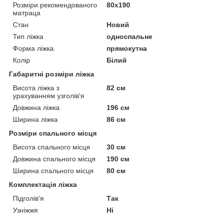
Розміри рекомендованого
80х190
матраца
Стан
Новий
Тип ліжка
односпальне
Форма ліжка
прямокутна
Колір
Білий
Габаритні розміри ліжка
Висота ліжка з
82 см
урахуванням узголів'я
Довжина ліжка
196 см
Ширина ліжка
86 см
Розміри спального місця
Висота спального місця
30 см
Довжина спального місця
190 см
Ширина спального місця
80 см
Комплектація ліжка
Підголів'я
Так
Узніжжя
Ні