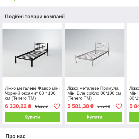
Подібні товари компанії
Ліжко металеве Фавор міні
Ліжко металеве Примула
Ліжк
Чорний оксамит 80 * 190
Міні Біле срібло 80*190 см
Міні
см (Tenero TM)
(Tenero TM)
80*1
6 330,22
5 581,38
5 8
₴
₴
6 526 ₴
5 754 ₴
Купити
Купити
Про нас