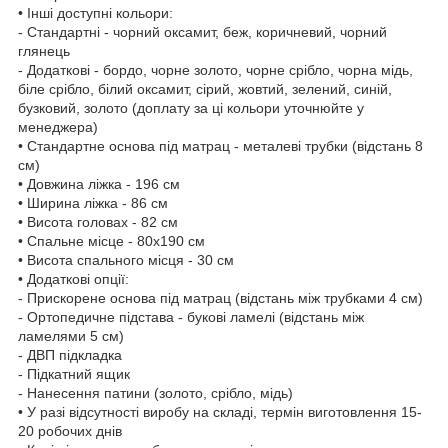
• Інші доступні кольори:
- Стандартні - чорний оксамит, беж, коричневий, чорний
глянець
- Додаткові - бордо, чорне золото, чорне срібло, чорна мідь,
біле срібло, білий оксамит, сірий, жовтий, зелений, синій,
бузковий, золото (доплату за ці кольори уточнюйте у
менеджера)
• Стандартне основа під матрац - металеві трубки (відстань 8
см)
• Довжина ліжка - 196 см
• Ширина ліжка - 86 см
• Висота головах - 82 см
• Спальне місце - 80х190 см
• Висота спального місця - 30 см
• Додаткові опції:
- Прискорене основа під матрац (відстань між трубками 4 см)
- Ортопедичне підстава - букові ламелі (відстань між
ламелями 5 см)
- ДВП підкладка
- Підкатний ящик
- Нанесення патини (золото, срібло, мідь)
• У разі відсутності виробу на складі, термін виготовлення 15-
20 робочих днів