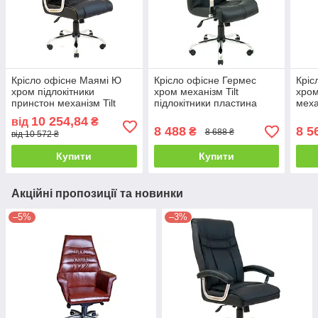
Крісло офісне Маямі Ю
Крісло офісне Гермес
Кріс
хром підлокітники
хром механізм Tilt
хром
принстон механізм Tilt
підлокітники пластина
меха
шкірозамінник Флай-2231
шкірозамінник Флай-2230
шкір
10 254,84
від
₴
(Richman ТМ)
(Richman ТМ)
(Ric
8 488
8 5
₴
8 688 ₴
від 10 572 ₴
Купити
Купити
Акційні пропозиції та новинки
–5%
–3%