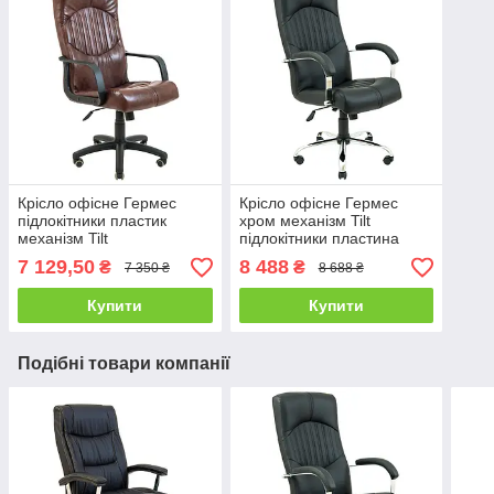
Крісло офісне Гермес
Крісло офісне Гермес
підлокітники пластик
хром механізм Tilt
механізм Tilt
підлокітники пластина
шкірозамінник Титан
шкірозамінник Флай-2230
7 129,50
8 488
₴
₴
7 350 ₴
8 688 ₴
Каштан (Richman ТМ)
(Richman ТМ)
Купити
Купити
Подібні товари компанії