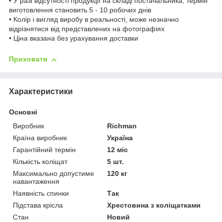
• У разі відсутності продукції на складі постачальника, термін
виготовлення становить 5 - 10 робочих днів
• Колір і вигляд виробу в реальності, може незначно
відрізнятися від представлених на фотографіях
• Ціна вказана без урахування доставки
Приховати
Характеристики
Основні
Виробник
Richman
Країна виробник
Україна
Гарантійний термін
12 міс
Кількість коліщат
5 шт.
Максимально допустиме
120 кг
навантаження
Наявність спинки
Так
Підстава крісла
Хрестовина з коліщатками
Стан
Новий