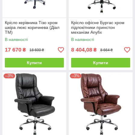
Крісло керівника Тізо хром
Крісло офісне Бургас хром
шкіра люкс коричнева (Діал
підлокітники принстон
ТМ)
механізм Anyfix
шкірозамінник Чорний
В наявності
В наявності
(Richman ТМ)
17 670
8 404,08
₴
₴
18 600 ₴
8 664 ₴
Купити
Купити
–3%
–3%