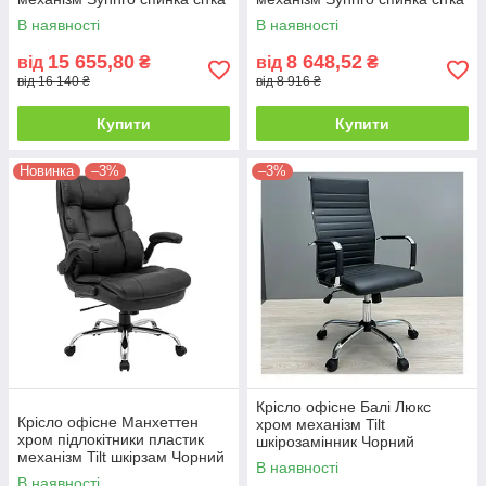
Чорна (Richman ТМ)
Чорна (Richman ТМ)
В наявності
В наявності
15 655,80
8 648,52
від
₴
від
₴
від 16 140 ₴
від 8 916 ₴
Купити
Купити
Новинка
–3%
–3%
Крісло офісне Балі Люкс
Крісло офісне Манхеттен
хром механізм Tilt
хром підлокітники пластик
шкірозамінник Чорний
механізм Tilt шкірзам Чорний
(Richman ТМ)
В наявності
(Richman ТМ)
В наявності