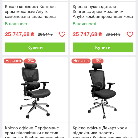
Крісло керівника Конгрес
Кресло руководителя
хром механізм Anyfix
Конгресс хром механизм
комбінована шкіра чорна
Anyfix комбинированная кожа
(Richman ТМ)
коричневая (Richman ТМ)
В наявності
В наявності
25 747,68
25 747,68
₴
₴
26 544 ₴
26 544 ₴
Купити
Купити
Новинка
–3%
Новинка
–3%
Крісло офісне Перфоманс
Крісло офісне Декарт хром
хром підлокітники пластик
підлокітники пластик
механізм Synhro спинка сітка
механізм Synhro спинка сітка