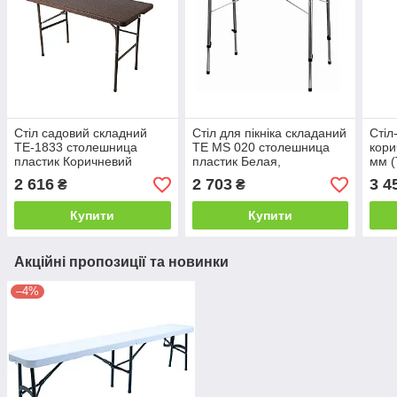
Стіл садовий складний
Стіл для пікніка складаний
Стіл
ТЕ-1833 столешница
TE MS 020 столешница
кори
пластик Коричневий
пластик Белая,
мм (
1220*600*740 мм (ТМ
1200*600*700 мм (Time
2 616
2 703
3 4
₴
₴
Time Eco)
Eco TM)
Купити
Купити
Акційні пропозиції та новинки
–4%