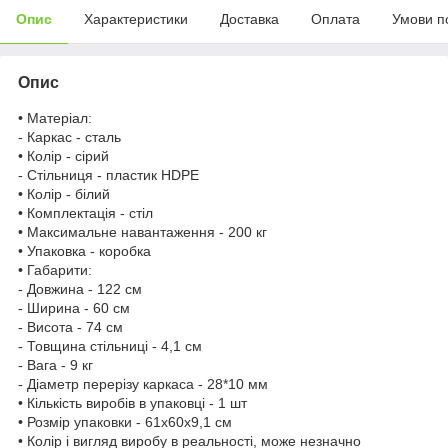
Опис
Характеристики
Доставка
Оплата
Умови п
Опис
• Матеріал:
- Каркас - сталь
• Колір - сірий
- Стільниця - пластик HDPE
• Колір - білий
• Комплектація - стіл
• Максимальне навантаження - 200 кг
• Упаковка - коробка
• Габарити:
- Довжина - 122 см
- Ширина - 60 см
- Висота - 74 см
- Товщина стільниці - 4,1 см
- Вага - 9 кг
- Діаметр перерізу каркаса - 28*10 мм
• Кількість виробів в упаковці - 1 шт
• Розмір упаковки - 61х60х9,1 см
• Колір і вигляд виробу в реальності, може незначно