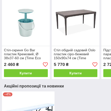
Стіл-скриня Go Bar
Стіл обідній садовий Oslo
Підс
пластик Кремовий, Ø
пластик сіро-бежевий
пара
38х37-60 см (Time Eco
150х90х74 см (Time
плас
TM)
EcoTM)
осно
2 460
5 770
2 7
₴
₴
TM)
Купити
Купити
Акційні пропозиції та новинки
–4%